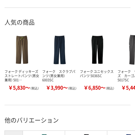
人気の商品
フォーク ディッキーズ
フォーク スクラブパ
フォーク ユニセックス
フォーク 
ストレートパンツ（男女
ンツ（男女兼用）
パンツ 5036SC
ズ カー
兼用） 501…
6003SC
5017SC
￥5,830～
￥3,990～
￥6,850～
￥5,4
（税込）
（税込）
（税込）
他のバリエーション