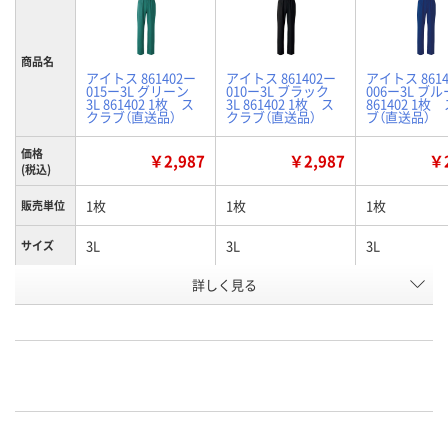
商品名
アイトス 861402ー
アイトス 861402ー
アイトス 861
015ー3L グリーン
010ー3L ブラック
006ー3L ブル
3L 861402 1枚 ス
3L 861402 1枚 ス
861402 1枚
クラブ（直送品）
クラブ（直送品）
ブ（直送品）
価格
￥2,987
￥2,987
￥2
(税込)
1枚
1枚
1枚
販売単位
3L
3L
3L
サイズ
詳しく見る
グリーン
ブラック
ブルー
カラー
お申込番
K743014
K743005
K742996
号
直送品
直送品
直送品
在庫
8月24日（月）まで
8月24日（月）まで
8月24日（月）
お届け日