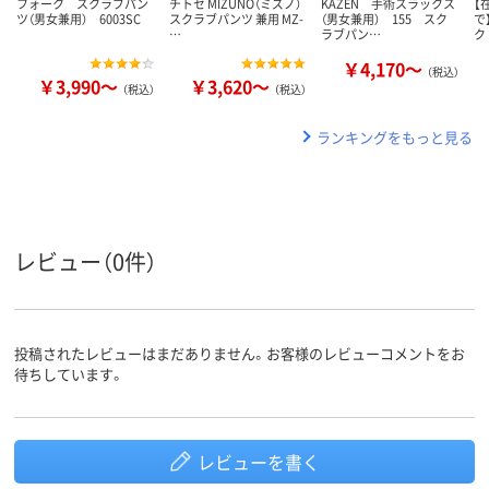
フォーク スクラブパン
チトセ MIZUNO（ミズノ）
KAZEN 手術スラックス
【
ツ（男女兼用） 6003SC
スクラブパンツ 兼用 MZ-
（男女兼用） 155 スク
で
…
ラブパン…
ク
￥4,170～
（税込）
￥3,990～
￥3,620～
（税込）
（税込）
ランキングをもっと見る
レビュー（0件）
投稿されたレビューはまだありません。お客様のレビューコメントをお
待ちしています。
レビューを書く