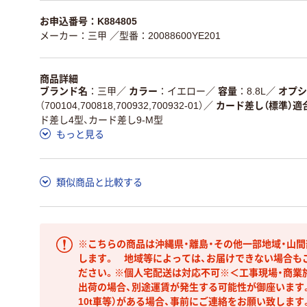
お申込番号：K884805
メーカー：三甲
／型番：20088600YE201
商品詳細
ブランド名
三甲
／
カラー
イエロー
／
容量
8.8L
／
オプシ
（700104,700818,700932,700932-01）
／
カード差し（標準）適
ド差し4型、カード差し9-M型
もっと見る
類似商品と比較する
※こちらの商品は沖縄県・離島・その他一部地域・山
します。 地域等によっては、お届けできない場合も
ださい。※個人宅配送は対応不可※＜工事現場・商業
出荷の場合、別途運賃が発生する可能性が御座います。
10t車等）がある場合、事前にご連絡をお願い致しま