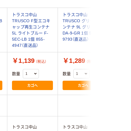
T
トラスコ中山
トラスコ中山
トラスコ
B
TRUSCO F型エコキ
TRUSCO グリーンコ
TRUSC
ャップ再生コンテナ
ンテナ 9L グリーン
キャップ
5L ライトブルー F-
DA-9-GR 1個 506-
ナ 9L 
5EC-LB 1個 855-
9793（直送品）
DA-9EC-
4947（直送品）
9686（直
￥1,139
￥1,289
￥1,1
（税込）
（税込）
数量
数量
数量
カゴへ
カゴへ
トラスコ中山
トラスコ中山
トラスコ