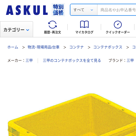
すべて
カテゴリー
履歴・再注文
マイカタログ
クイックオーダー
ホーム
物流・現場用品/台車
コンテナ
コンテナボックス
コ
メーカー
三甲
三甲のコンテナボックスを全て見る
ブランド
三甲