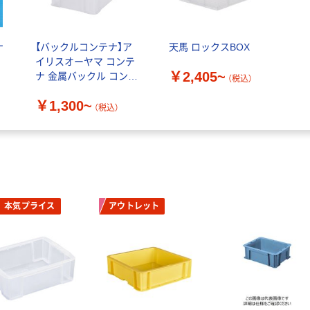
ナ
【バックルコンテナ】ア
天馬 ロックスBOX
イリスオーヤマ コンテ
￥2,405~
ナ 金属バックル コンテ
（税込）
ナボックス【クリア/チャ
￥1,300~
コールグレー】
（税込）
本気プライス
アウトレット