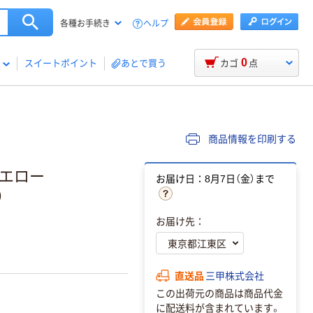
ヘルプ
各種お手続き
0
スイートポイント
あとで買う
カゴ
点
商品情報を印刷する
 イエロー
お届け日：8月7日（金）まで
）
お届け先：
直送品
三甲株式会社
この出荷元の商品は商品代金
に配送料が含まれています。