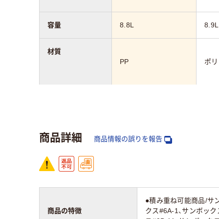
容量
8.8L
8.9L
材質
PP
ポリ
カラーグループ
イエロー系
クリ
アスクル商品環境
95
商品詳細
スコア
商品情報の誤りを報告
●積み重ね可能商品/サン
商品の特徴
クス#6A-1、サンボック