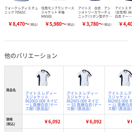
フォーク レディス チュ
住商モンブラン ナース
アイトス 白衣 アシ
アイトス 
ニック 7056SC
ジャケット 半袖
ンメトリーカラーチュ
（女性用） 86
MN500
ニック（リボン型ポケ…
白衣 ナー…
￥8,470～
￥5,980～
￥3,780～
￥4,4
（税込）
（税込）
（税込）
他のバリエーション
商品名
アイトス レディー
アイトス レディー
アイトス レ
スジャケット
スジャケット
スジャケット
862003-008 ネイビ
862003-008 ネイビ
862003-008
ー L 医療白衣（ナー
ー SS 医療白衣（ナー
ー LL 医療白
ス服）（直送品）
ス服）（直送品）
ス服）（直送品
価格
￥6,092
￥6,092
￥6
(税込)