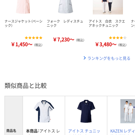
ナースジャケット（ベーシ
フォーク レディスチュ
アイトス 白衣 スクエ
ナ
ック）
ニック
アネックチュニック
ン
￥7,230～
（税込）
￥1,450～
￥3,480～
（税込）
（税込）
ランキングをもっと見る
類似商品と比較
本商品：
アイトス レ
アイトス チュニッ
KAZEN レデ
商品名