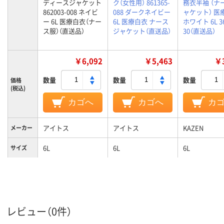
ディースジャケット
ク（女性用） 861365-
務衣半袖 （ナ
862003-008 ネイビ
088 ダークネイビー
ャケット） 医
ー 6L 医療白衣（ナー
6L 医療白衣 ナース
ホワイト 6L 36
ス服）（直送品）
ジャケット（直送品）
30（直送品）
￥6,092
￥5,463
￥3
数量
数量
数量
価格
(税込)
カゴへ
カゴへ
カ
アイトス
アイトス
KAZEN
メーカー
6L
6L
6L
サイズ
ネイビー系
ネイビー系
ホワイト系
カラーグ
ループ
レビュー（0件）