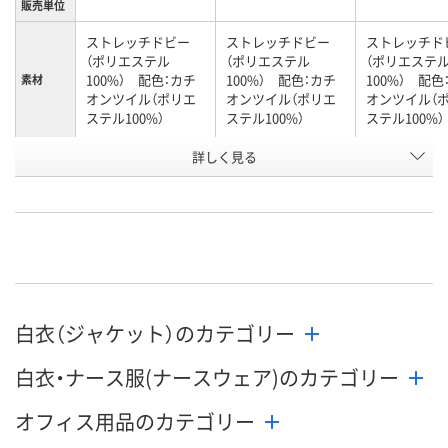
販売単位
ストレッチドビー
ストレッチドビー
ストレッチド
（ポリエステル
（ポリエステル
（ポリエステ
100%） 配色：カチ
100%） 配色：カチ
100%） 配色
素材
オンツイル（ポリエ
オンツイル（ポリエ
オンツイル（
ステル100%）
ステル100%）
ステル100%）
詳しく見る
女性用
女性用
女性用
対象性別
お申込番
K929789
K929786
K929790
号
直送品
直送品
直送品
在庫
8月24日（月）まで
8月24日（月）まで
8月24日（月）
お届け日
白衣（ジャケット）のカテゴリー
数量
数量
数量
白衣・ナース服(ナースウェア)のカテゴリー
カゴへ
カゴへ
カ
オフィス用品のカテゴリー