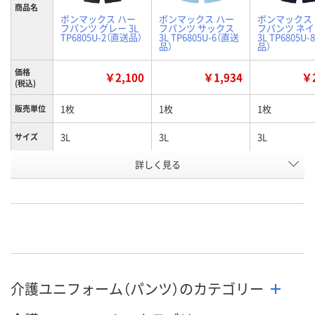
商品名
ボンマックス ハー
ボンマックス ハー
ボンマックス
フパンツ グレー 3L
フパンツ サックス
フパンツ ネ
TP6805U-2（直送品）
3L TP6805U-6（直送
3L TP6805U
品）
品）
価格
￥2,100
￥1,934
￥2
(税込)
1枚
1枚
1枚
販売単位
3L
3L
3L
サイズ
詳しく見る
グレー
サックス
ネイビー
カラー
お申込番
K931428
K931422
K931434
号
直送品
直送品
直送品
在庫
8月24日（月）まで
8月24日（月）
お届け日
介護ユニフォーム（パンツ）のカテゴリー
数量
数量
お取り扱い終了しま
した