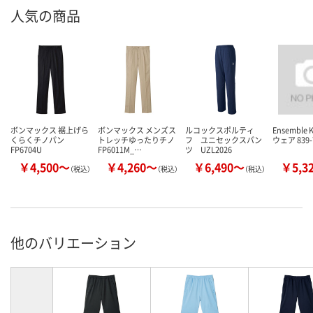
人気の商品
ボンマックス 裾上げら
ボンマックス メンズス
ルコックスポルティ
Ensemble
くらくチノパン
トレッチゆったりチノ
フ ユニセックスパン
ウェア 839-
FP6704U
FP6011M_…
ツ UZL2026
￥4,500～
￥4,260～
￥6,490～
￥5,3
（税込）
（税込）
（税込）
他のバリエーション