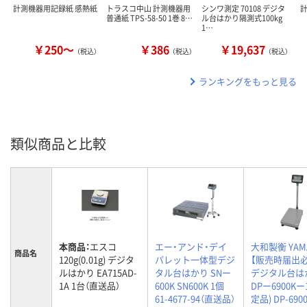
計測機器用記録紙 感熱紙
トラスコ中山 計測機器用
シンワ測定 70108 デジタ
普通紙 TPS-58-50 1巻 8…
ル台はかり隔測式100kg
1…
￥250～
￥386
￥19,637
（税込）
（税込）
（税込）
ランキングをもっと見る
類似商品と比較
本商品：
エスコ
エー・アンド・デイ
大和製衡 YAM
商品名
120g(0.01g) デジタ
パレット一体型デジ
【販売時届出必
ルはかり EA715AD-
タル台はかり SNー
デジタル台は
1A 1台（直送品）
600K SN600K 1個
DPー6900Kー
61-4677-94（直送品）
定品) DP-6900