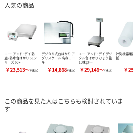
人気の商品
エー・アンド・デイ 防
デジタル式台はかり ア
エー・アンド・デイ デジ
計測機器用
塵・防水台はかり SEシ
グリスケール 高森コー
タル台はかり ひょう量
紙
リーズ 60k…
キ
150kg F…
￥23,513～
￥14,868
￥29,146～
￥2
（税込）
（税込）
（税込）
この商品を見た人はこちらも検討されていま
す