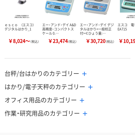
ｅｓｃｏ （エスコ）
エー・アンド・デイ A&D
エー・アンド・デイ デジ
エスコ 
デジタルはかり_1
高精度・コンパクトス
タルはかり<一般校正
EA715
ケール 0.…
付>≪ひょう量:…
￥8,024～
￥23,474
￥30,720
￥10,1
（税込）
（税込）
（税込）
台秤/台はかりのカテゴリー
はかり/電子天秤のカテゴリー
オフィス用品のカテゴリー
作業・研究用品のカテゴリー