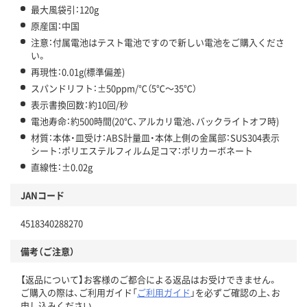
最大風袋引：120g
原産国：中国
注意：付属電池はテスト電池ですので新しい電池をご購入くださ
い。
再現性：0.01g(標準偏差)
スパンドリフト：±50ppm/℃（5℃～35℃）
表示書換回数：約10回/秒
電池寿命：約500時間(20℃、アルカリ電池、バックライトオフ時)
材質：本体・皿受け：ABS計量皿・本体上側の金属部：SUS304表示
シート：ポリエステルフィルム足コマ：ポリカーボネート
直線性：±0.02g
JANコード
4518340288270
備考（ご注意）
【返品について】お客様のご都合による返品はお受けできません。
ご購入の際は、ご利用ガイド「
ご利用ガイド
」を必ずご確認の上、お
申し込みください。