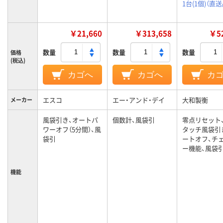
1台(1個)（直送
￥21,660
￥313,658
￥52
数量
数量
数量
価格
(税込)
カゴへ
カゴへ
カ
エスコ
エー・アンド・デイ
大和製衡
メーカー
風袋引き、オートパ
個数計、風袋引
零点リセット
ワーオフ（5分間）、風
タッチ風袋引
袋引
ートオフ、チ
ー機能、風袋
機能