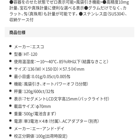
●容器をのせた状態でゼロ表示可能<風袋引き機能>●高精度10mg
計量、宝石や真珠計量に便利な選べる表示●グラムだけでなく、カ
ラット、匁（真珠用）も計量が可能です。●ステンレス皿（SUS304）、
収納ケース付
商品仕様
メーカー：エスコ
型番：HT-120
使用温湿度：ー10～40℃、85％RH以下（結露なきこと）
サイズ：136（W）×150（D）×57.5（H）mm
最小目盛：0.01g/0.05ct/0.005匁
機能：風袋引き、オートパワーオフ（5分間）
秤量：120g/600ct/32匁
表示：7セグメントLCD文字高15mm（バックライト付）
載皿サイズ：φ70mm
重量：500g（電池含まず）
電源：単3電池×4本（付属）、ACアダプター（別売）
メーカー：エー・アンド・デイ
校正分銅値：100g(出荷時設定)