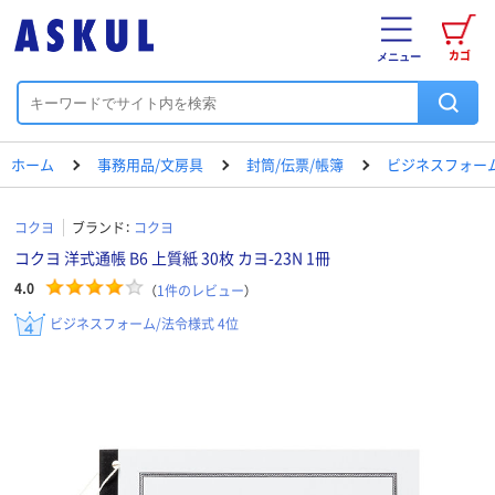
カゴ
メニュー
ホーム
事務用品/文房具
封筒/伝票/帳簿
ビジネスフォー
コクヨ
ブランド：
コクヨ
コクヨ 洋式通帳 B6 上質紙 30枚 カヨ-23N 1冊
4.0
（
1
件のレビュー
）
ビジネスフォーム/法令様式 4位