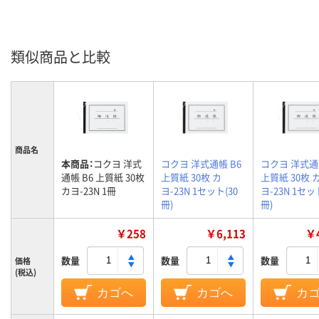
類似商品と比較
商品名
本商品：
コクヨ 洋式
コクヨ 洋式通帳 B6
コクヨ 洋式通
通帳 B6 上質紙 30枚
上質紙 30枚 カ
上質紙 30枚 
カヨ-23N 1冊
ヨ-23N 1セット(30
ヨ-23N 1セッ
冊)
冊)
￥258
￥6,113
￥4
数量
数量
数量
価格
(税込)
カゴへ
カゴへ
カ