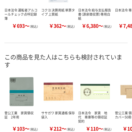
日本法令 運転者アルコ
コクヨ 決算用紙 単票タ
日本法令 給与支払報告
日本法令 専
ールチェック点呼記録
イプ 上質紙
書（源泉徴収票）専用白
簿
紙
￥693～
￥362～
￥6,380～
￥7,4
（税込）
（税込）
（税込）
この商品を見た人はこちらも検討されていま
す
菅公工業 家賃領収
ササガワ 家賃通帳 保存
日本法令 家賃 地
菅公工業 領
証 2年用
袋入
代 車庫等の領収証
カバー50冊
契約
￥103～
￥212～
￥110～
￥1
（税込）
（税込）
（税込）