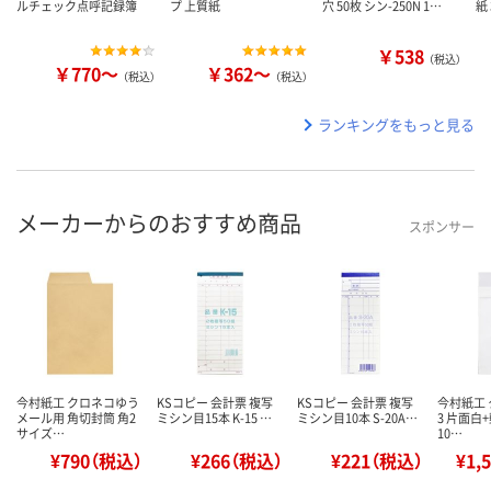
ルチェック点呼記録簿
プ 上質紙
穴 50枚 シン-250N 1…
紙 
￥538
（税込）
￥770～
￥362～
（税込）
（税込）
ランキングをもっと見る
メーカーからのおすすめ商品
スポンサー
今村紙工 クロネコゆう
KSコピー 会計票 複写
KSコピー 会計票 複写
今村紙工 
メール用 角切封筒 角2
ミシン目15本 K-15 …
ミシン目10本 S-20A…
3 片面白
サイズ…
10…
¥790（税込）
¥266（税込）
¥221（税込）
¥1,