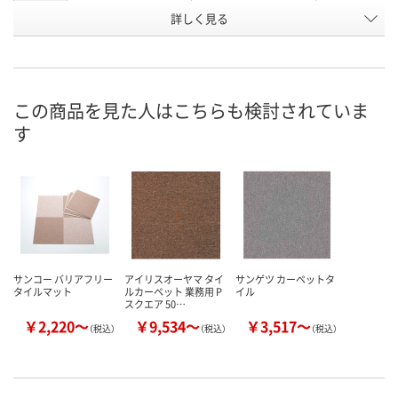
お申込番
詳しく見る
P723422
KJ50634
P723413
号
入荷待ち
入荷待ち
2点
在庫
8月18日（火）予定
8月18日（火）予定
8月11日（火）
お届け日
この商品を見た人はこちらも検討されていま
す
数量
数量
数量
カゴへ
カゴへ
カ
サンコー バリアフリー
アイリスオーヤマ タイ
サンゲツ カーペットタ
タイルマット
ルカーペット 業務用 P
イル
スクエア 50…
￥2,220～
￥9,534～
￥3,517～
（税込）
（税込）
（税込）