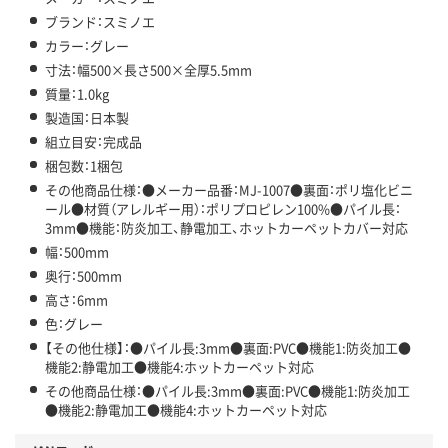
ブランド：スミノエ
カラー：グレー
寸法：幅500×長さ500×全厚5.5mm
質量：1.0kg
製造国：日本製
組立目安：完成品
梱包数：1梱包
その他商品仕様：●メーカー品番：MJ-1007●裏面：ポリ塩化ビニ
ール●材質（アレルギー用）：ポリプロピレン100%●パイル長：
3mm●機能：防炎加工、静電加工、ホットカーペットカバー対応
幅：500mm
奥行：500mm
高さ：6mm
色：グレー
【その他仕様】：●パイル長:3mm●裏面:PVC●機能1:防炎加工●
機能2:静電加工●機能4:ホットカーペット対応
その他商品仕様：●パイル長:3mm●裏面:PVC●機能1:防炎加工
●機能2:静電加工●機能4:ホットカーペット対応