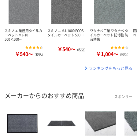
スミノエ 業務用タイルカ
スミノエ MJ-1000 ECOS
ワタナベ工業 ワタナベ タ
萩
ーペット MJ-10
タイルカーペット 500…
イルカーペット 防汚性 防
ペ
500×500…
音効果
￥540～
（税込）
￥540～
￥1,004～
（税込）
（税込）
ランキングをもっと見る
メーカーからのおすすめ商品
スポンサー