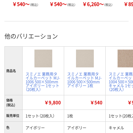
￥540～
￥540～
￥6,260～
￥8
（税込）
（税込）
（税込）
他のバリエーション
商品名
スミノエ 業務用タ
スミノエ 業務用タ
スミノエ 業
イルカーペット MJ-
イルカーペット MJ-
イルカーペット
1006 500×500mm
1006 500×500mm
1004 500×5
アイボリー 1セット
アイボリー 1枚
キャメル 1セ
（20枚入）
（20枚入）
価格
￥9,800
￥540
￥9
(税込)
1セット（20枚入）
1枚
1セット(20枚
販売単位
アイボリー
アイボリー
キャメル
色