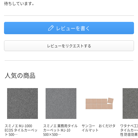
待ちしています。
レビューを書く
レビューをリクエストする
人気の商品
スミノエ MJ-1000
スミノエ 業務用タイル
サンコー おくだけタ
ワタナベ工
ECOS タイルカーペッ
カーペット MJ-10
イルマット
タイルカー
ト 500…
500×500…
性 防音効果