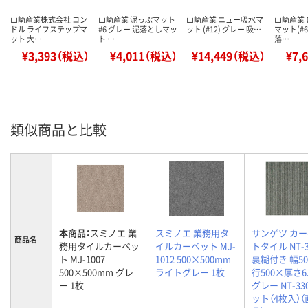
山崎産業株式会社 コン
山崎産業 泥っぷマット
山崎産業 ニュー吸水マ
山崎産業
ドル ライフステップマ
#6 グレー 泥落としマッ
ット (#12) グレー 吸…
マット(#6
ット 大…
ト …
落…
¥3,393（税込）
¥4,011（税込）
¥14,449（税込）
¥7,
類似商品と比較
本商品：
スミノエ 業
スミノエ 業務用タ
サンゲツ カ
商品名
務用タイルカーペッ
イルカーペット MJ-
トタイル NT-3
ト MJ-1007
1012 500×500mm
裏糊付き 幅5
500×500mm グレ
ライトグレー 1枚
行500×厚さ6
ー 1枚
グレー NT-33
ット（4枚入）