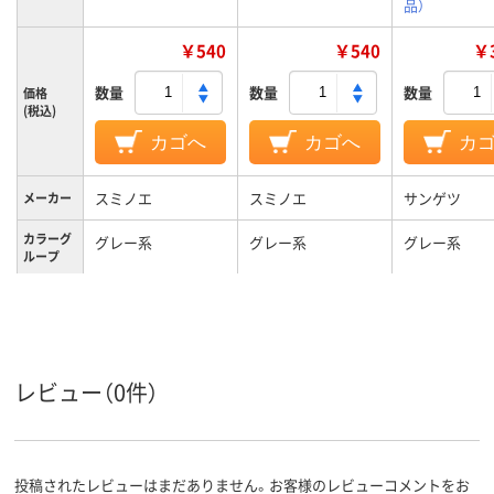
品）
￥540
￥540
￥3
数量
数量
数量
価格
(税込)
カゴへ
カゴへ
カ
スミノエ
スミノエ
サンゲツ
メーカー
カラーグ
グレー系
グレー系
グレー系
ループ
防炎
防炎
のり付き
特徴
1.0kg
1.2kg
質量
レビュー（0件）
投稿されたレビューはまだありません。お客様のレビューコメントをお