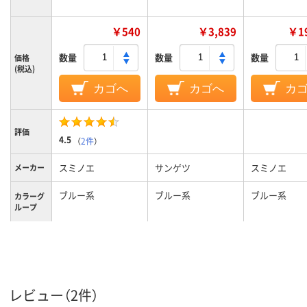
￥540
￥3,839
￥19
数量
数量
数量
価格
(税込)
カゴへ
カゴへ
カ
評価
4.5
（
2件
）
スミノエ
サンゲツ
スミノエ
メーカー
ブルー系
ブルー系
ブルー系
カラーグ
ループ
防炎
特徴
1.0kg
質量
レビュー（2件）