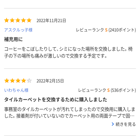
2022年11月21日
アスクルっ子様
レビューランク
S
(2410ポイント)
補充用に
コーヒーをこぼしたりして、シミになった場所を交換しました。椅
子の下の場所も痛みが激しいので交換する予定です。
2022年2月15日
いわちゃん様
レビューランク
S
(536ポイント)
タイルカーペットを交換するために購入しました
事務室のタイルカーペットが汚れてしまったので交換用に購入しま
した。接着剤が付いていないのでカーペット用の両面テープで固定
しました。なかなか同じ色の製品が見つからないので仕方なく同系
続きを見る
色の製品を購入しました。ＷＥＢで見た色と微妙に異なる色でした
が、気にしない！別の場所のタイルと入れ替えてチェック模様にして