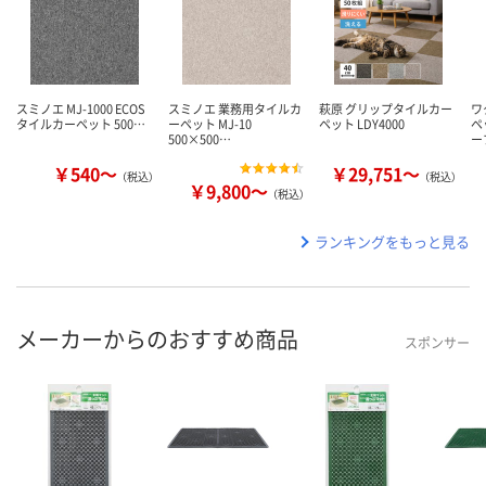
スミノエ MJ-1000 ECOS
スミノエ 業務用タイルカ
萩原 グリップタイルカー
ワ
タイルカーペット 500…
ーペット MJ-10
ペット LDY4000
ペ
500×500…
ー
￥540～
￥29,751～
（税込）
（税込）
￥9,800～
（税込）
ランキングをもっと見る
メーカーからのおすすめ商品
スポンサー