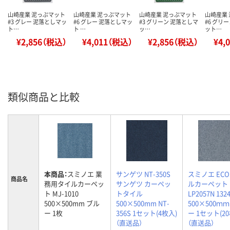
山崎産業 泥っぷマット
山崎産業 泥っぷマット
山崎産業 泥っぷマット
山崎産業
#3 グレー 泥落としマッ
#6 グレー 泥落としマッ
#3 グリーン 泥落としマ
#6 グリ
ト…
ト …
ッ…
ット…
¥2,856（税込）
¥4,011（税込）
¥2,856（税込）
¥4,
類似商品と比較
本商品：
スミノエ 業
サンゲツ NT-350S
スミノエ ECO
商品名
務用タイルカーペッ
サンゲツ カーペッ
ルカーペット
ト MJ-1010
トタイル
LP2057N 132
500×500mm ブル
500×500mm NT-
500×500ｍ
ー 1枚
356S 1セット(4枚入)
ー 1セット(2
（直送品）
（直送品）