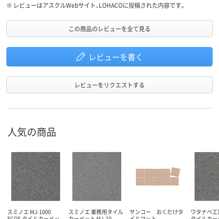
みました。そのうち汚れて色の違いが目立たなくなるかも(;'∀')
※
レビューはアスクルWebサイト、LOHACOに投稿された内容です。
この商品のレビューを全て見る
レビューを書く
レビューをリクエストする
人気の商品
スミノエ MJ-1000
スミノエ 業務用タイル
サンコー おくだけタ
ワタナベ工
ECOS タイルカーペッ
カーペット MJ-10
イルマット
タイルカー