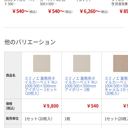
ト 500…
500×500…
性 防音効果
￥540～
￥540～
￥6,260～
￥8
（税込）
（税込）
（税込）
他のバリエーション
商品名
スミノエ 業務用タ
スミノエ 業務用タ
スミノエ 業
イルカーペット MJ-
イルカーペット MJ-
イルカーペット
1006 500×500mm
1006 500×500mm
1004 500×5
アイボリー 1セット
アイボリー 1枚
キャメル 1セ
（20枚入）
（20枚入）
価格
￥9,800
￥540
￥9
(税込)
1セット（20枚入）
1枚
1セット(20枚
販売単位