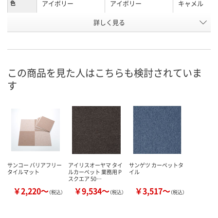
アイボリー
アイボリー
キャメル
色
お申込番
詳しく見る
P723422
KJ50634
P723413
号
入荷待ち
入荷待ち
2点
在庫
8月18日（火）予定
8月18日（火）予定
8月9日（日）
お届け日
この商品を見た人はこちらも検討されていま
す
数量
数量
数量
カゴへ
カゴへ
カ
サンコー バリアフリー
アイリスオーヤマ タイ
サンゲツ カーペットタ
タイルマット
ルカーペット 業務用 P
イル
スクエア 50…
￥2,220～
￥9,534～
￥3,517～
（税込）
（税込）
（税込）