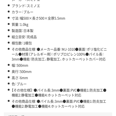
ブランド：スミノエ
カラー：ブルー
寸法：幅500×長さ500×全厚5.5mm
質量：1.0kg
製造国：日本製
組立目安：完成品
梱包数：1梱包
その他商品仕様：●メーカー品番：MJ-1010●裏面：ポリ塩化ビニ
ール●材質（アレルギー用）：ポリプロピレン100%●パイル長：
3mm●機能：防炎加工、静電加工、ホットカーペットカバー対応
幅：500mm
奥行：500mm
高さ：6mm
色：ブルー
【その他仕様】：●パイル長:3mm●裏面:PVC●機能1:防炎加工●
機能2:静電加工●機能4:ホットカーペット対応
その他商品仕様：●パイル長:3mm●裏面:PVC●機能1:防炎加工
●機能2:静電加工●機能4:ホットカーペット対応