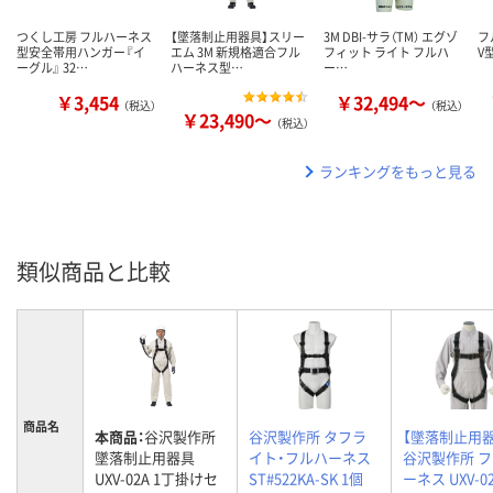
つくし工房 フルハーネス
【墜落制止用器具】スリー
3M DBI-サラ（TM） エグゾ
フ
型安全帯用ハンガー『イ
エム 3M 新規格適合フル
フィット ライト フルハ
V
ーグル』 32…
ハーネス型…
ー…
￥3,454
￥32,494～
（税込）
（税込）
￥23,490～
（税込）
ランキングをもっと見る
類似商品と比較
商品名
本商品：
谷沢製作所
谷沢製作所 タフラ
【墜落制止用器
墜落制止用器具
イト・フルハーネス
谷沢製作所 
UXV-02A 1丁掛けセ
ST#522KA-SK 1個
ーネス UXV-0