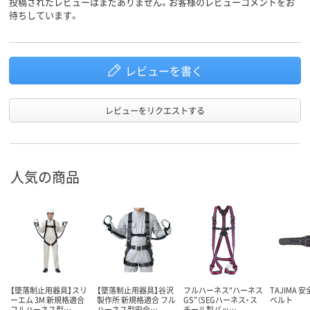
投稿されたレビューはまだありません。お客様のレビューコメントをお
待ちしています。
レビューを書く
レビューをリクエストする
人気の商品
【墜落制止用器具】スリ
【墜落制止用器具】谷沢
フルハーネス“ハーネス
TAJIMA 
ーエム 3M 新規格適合
製作所 新規格適合 フル
GS”（SEGハーネス・ス
ベルト
フルハーネス型…
ハーネス型安全…
チール製バッ…