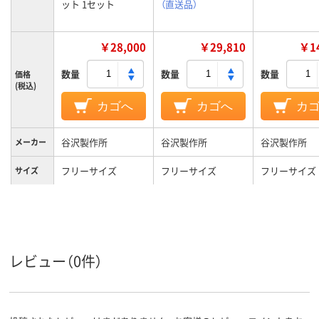
ット 1セット
（直送品）
￥28,000
￥29,810
￥14
数量
数量
数量
価格
(税込)
カゴへ
カゴへ
カ
谷沢製作所
谷沢製作所
谷沢製作所
メーカー
フリーサイズ
フリーサイズ
フリーサイズ
サイズ
X型
X型
背タイプ
無
無
胴ベルト
レビュー（0件）