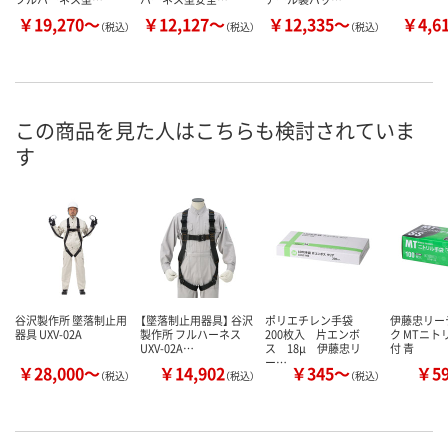
￥19,270～
￥12,127～
￥12,335～
￥4,6
（税込）
（税込）
（税込）
この商品を見た人はこちらも検討されていま
す
谷沢製作所 墜落制止用
【墜落制止用器具】 谷沢
ポリエチレン手袋
伊藤忠リー
器具 UXV-02A
製作所 フルハーネス
200枚入 片エンボ
ク MTニト
UXV-02A…
ス 18μ 伊藤忠リ
付 青
ー…
￥28,000～
￥14,902
￥345～
￥5
（税込）
（税込）
（税込）