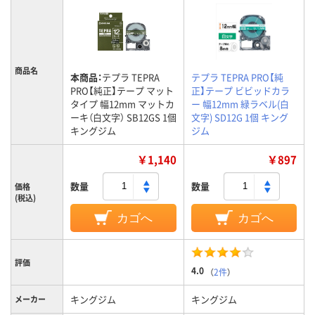
商品名
本商品：
テプラ TEPRA
テプラ TEPRA PRO【純
PRO【純正】テープ マット
正】テープ ビビッドカラ
タイプ 幅12mm マットカ
ー 幅12mm 緑ラベル(白
ーキ（白文字） SB12GS 1個
文字) SD12G 1個 キング
キングジム
ジム
￥1,140
￥897
数量
数量
価格
(税込)
カゴへ
カゴへ
評価
4.0
（
2件
）
キングジム
キングジム
メーカー