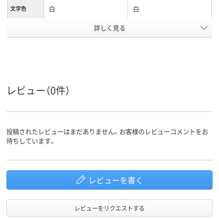
白
白
文字色
詳しく見る
12mm
12mm
テープ幅
8m
8m
テープ長さ
アスクル商
65
65
品環境スコ
ア
レビュー（0件）
投稿されたレビューはまだありません。お客様のレビューコメントをお
待ちしています。
レビューを書く
レビューをリクエストする