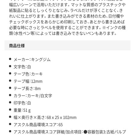
幅広いシーンで活用いただけます。マットな質感のプラスチックや
この商品の環境配慮ポイントです。下記商品詳細「
紙製品に貼るとしっくりとなじみ、ラベルだけが浮くことなく、き
アスクル商品環境スコア詳細／加点項目
」で確認できます。
れいに仕上がります。また書き込みができる素材のため、日付欄や
チェックボックスをあらかじめ印刷しておき、あとから書き込めば
必要な時にさっとラベルを使用することができます。※インクの種
類（水性ペン等）によっては書き込みできないペンもあります。
商品仕様
メーカー：キングジム
文字色：白
テープ色：カーキ
テープ幅：12mm
テープ長さ：8m
カラー：カーキ/白文字
印字色：白
重量：51 g
幅×奥行き×高さ：68ｘ25ｘ102mm
アスクル商品環境スコア：65
アスクル商品環境スコア詳細/加点項目：●容器包装3:古紙パルプ