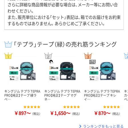
さらに詳細な商品情報が必要な場合は、メーカー等にお問い合
わせください。
また、販売単位における「セット」表記は、箱でのお届けをお約束
するものではありません。あらかじめご了承ください。
「テプラ」テープ（緑）の売れ筋ランキング
キングジム テプラ TEPRA
キングジム テプラ TEPRA
キングジム テプラ TEPRA
キ
PRO【純正】テープ 緑ラ
PRO【純正】テープ マグ
PRO【純正】テープ キレ
カ
ベ…
ネ…
イ…
ベ
￥897～
￥1,650～
￥870～
（税込）
（税込）
（税込）
ランキングをもっと見る