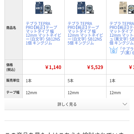
テプラ TEPRA
テプラ TEPRA
テプラ TEPRA
PRO【純正】テープ
PRO【純正】テープ
PRO【純正】
商品名
マットタイプ 幅
マットタイプ 幅
マットタイプ
12mm マットネイビ
12mm マットネイビ
12mm マッ
ー（白文字） SB12NS
ー（白文字） SB12NS
ュ（黒文字） SB
1個 キングジム
5個 キングジム
個 キングジム
「テプラ
プ（黒） 
価格
￥1,140
￥5,529
￥1
(税込)
1本
5本
1本
販売単位
12mm
12mm
12mm
テープ幅
詳しく見る
ネイビー/白文字
ネイビー/白文字
ベージュ/黒
カラー
お申込番
KN07938
EX64138
KN07940
号