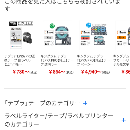
この商品を見た人はこちらも検討されていま
5点
1点
4点
在庫
す
8月7日（金）
8月7日（金）
8月7日（金）
お届け日
数量
数量
数量
カゴへ
カゴへ
カ
テプラ/TEPRA PRO互
キングジム テプラ
キングジム テプラ
キングジム
換テープ 白ラベル
TEPRA PRO【純正】テー
TEPRA PRO【純正】テー
プカートリ
【12mm幅…
プ 透明ラ…
プ ベーシ…
テル黒文字
￥780～
￥864～
￥4,940～
￥8
（税込）
（税込）
（税込）
「テプラ」テープのカテゴリー
ラベルライター/テープ/ラベルプリンター
のカテゴリー