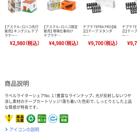
【アスクル・ロハコ先行
【アスクル・ロハコ限定
テプラ TEPRA PRO【純
テプラ TE
販売】 キングジム テプ
販売】 現場仕事向け
正】テープ スタンダ
正】テープ
ラテー…
テプラテ…
ー…
ー…
¥2,980（税込）
¥4,980（税込）
¥9,700（税込）
¥9,
商品説明
ラベルライターシェアNo.１！豊富なラインナップ。光が反射しないつや
消し素材のテープカートリッジ！落ち着いた色彩で、しっとりとした上品
な質感が特長です。
アイコンの説明