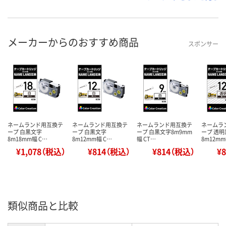
メーカーからのおすすめ商品
スポンサー
ネームランド用互換テ
ネームランド用互換テ
ネームランド用互換テ
ネームラ
ープ 白黒文字
ープ 白黒文字
ープ 白黒文字8m9mm
ープ 透
8m18mm幅 C…
8m12mm幅 C…
幅 CT…
8m12mm
¥1,078（税込）
¥814（税込）
¥814（税込）
¥
類似商品と比較