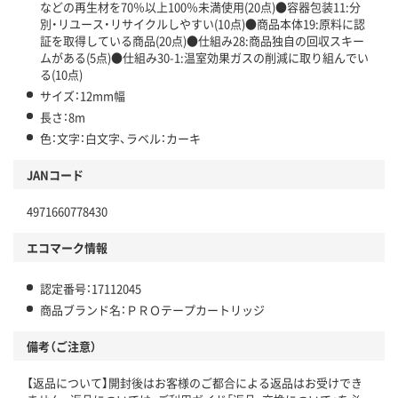
などの再生材を70％以上100％未満使用(20点)●容器包装11:分
別・リユース・リサイクルしやすい(10点)●商品本体19:原料に認
証を取得している商品(20点)●仕組み28:商品独自の回収スキー
ムがある(5点)●仕組み30-1:温室効果ガスの削減に取り組んでい
る(10点)
サイズ：12mm幅
長さ：8m
色：文字：白文字、ラベル：カーキ
JANコード
4971660778430
エコマーク情報
認定番号：17112045
商品ブランド名：ＰＲＯテープカートリッジ
備考（ご注意）
【返品について】開封後はお客様のご都合による返品はお受けでき