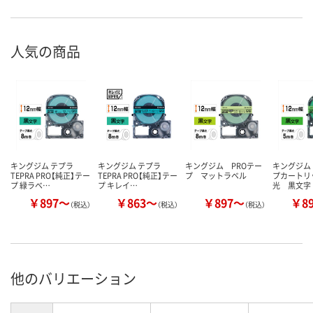
人気の商品
キングジム テプラ
キングジム テプラ
キングジム PROテー
キングジム
TEPRA PRO【純正】テー
TEPRA PRO【純正】テー
プ マットラベル
プカートリ
プ 緑ラベ…
プ キレイ…
光 黒文字
￥897～
￥863～
￥897～
￥8
（税込）
（税込）
（税込）
他のバリエーション