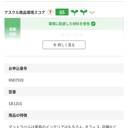
65
アスクル商品環境スコア
環境に配慮した材料を使用
容器
包装
省資源・無包装
詳しく見る
分別・リサイクルしやすい設計
環境に配慮した材料を使用
商品
お申込番号
本体
省資源・省エネ・節水
KN07939
分別・リサイクルしやすい設計
型番
独自の回収スキームがある
SB12GS
仕組
アスクルで資源循環している
商品の特徴
温室効果ガスなどの削減
マットラベルは家庭のインテリアはもちろん、オフィス、店舗など