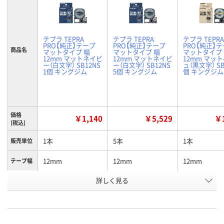
テプラ TEPRA
テプラ TEPRA
テプラ TEPRA
PRO【純正】テープ
PRO【純正】テープ
PRO【純正】
商品名
マットタイプ 幅
マットタイプ 幅
マットタイプ
12mm マットネイビ
12mm マットネイビ
12mm マッ
ー（白文字） SB12NS
ー（白文字） SB12NS
ュ（黒文字） SB
1個 キングジム
5個 キングジム
個 キングジム
価格
￥1,140
￥5,529
￥1
(税込)
1本
5本
1本
販売単位
12mm
12mm
12mm
テープ幅
詳しく見る
ネイビー/白文字
ネイビー/白文字
ベージュ/黒
カラー
お申込番
KN07938
EX64138
KN07940
号