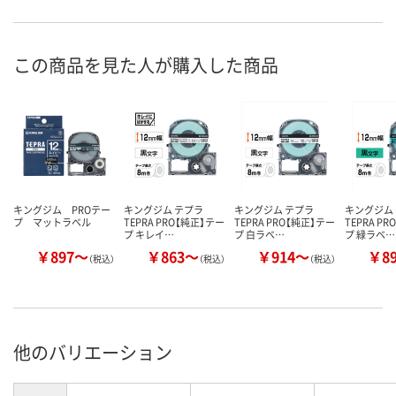
この商品を見た人が購入した商品
キングジム PROテー
キングジム テプラ
キングジム テプラ
キングジム
プ マットラベル
TEPRA PRO【純正】テー
TEPRA PRO【純正】テー
TEPRA P
プ キレイ…
プ 白ラベ…
プ 緑ラベ…
￥897～
￥863～
￥914～
￥8
（税込）
（税込）
（税込）
他のバリエーション