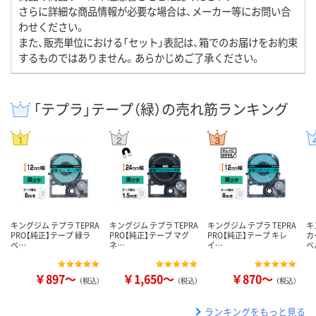
さらに詳細な商品情報が必要な場合は、メーカー等にお問い合
わせください。
また、販売単位における「セット」表記は、箱でのお届けをお約束
するものではありません。あらかじめご了承ください。
「テプラ」テープ（緑）の売れ筋ランキング
キングジム テプラ TEPRA
キングジム テプラ TEPRA
キングジム テプラ TEPRA
キ
PRO【純正】テープ 緑ラ
PRO【純正】テープ マグ
PRO【純正】テープ キレ
カ
ベ…
ネ…
イ…
ベ
￥897～
￥1,650～
￥870～
（税込）
（税込）
（税込）
ランキングをもっと見る