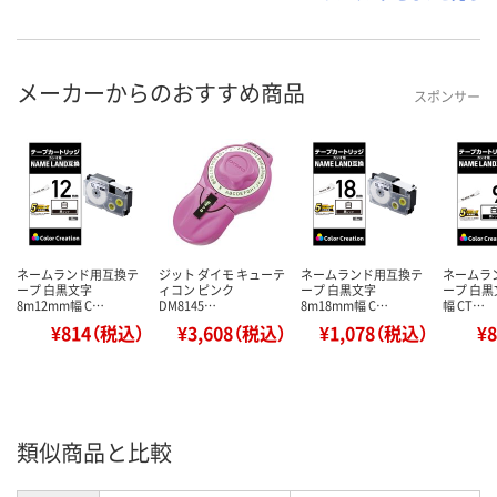
メーカーからのおすすめ商品
スポンサー
ネームランド用互換テ
ジット ダイモ キューテ
ネームランド用互換テ
ネームラ
ープ 白黒文字
ィコン ピンク
ープ 白黒文字
ープ 白黒
8m12mm幅 C…
DM8145…
8m18mm幅 C…
幅 CT…
¥814（税込）
¥3,608（税込）
¥1,078（税込）
¥
類似商品と比較