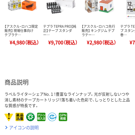
【アスクル・ロハコ限定
テプラ TEPRA PRO【純
【アスクル・ロハコ先行
テプラ T
販売】 現場仕事向け
正】テープ スタンダ
販売】 キングジム テプ
プ スタン
テプラテ…
ー…
ラテー…
巻…
¥4,980（税込）
¥9,700（税込）
¥2,980（税込）
¥
商品説明
ラベルライターシェアNo.１！豊富なラインナップ。光が反射しないつや
消し素材のテープカートリッジ！落ち着いた色彩で、しっとりとした上品
な質感が特長です。
アイコンの説明