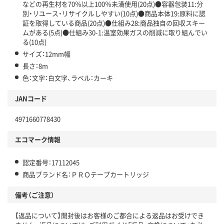
などの再生材を70％以上100％未満使用(20点)●容器包装11:分
別・リユース・リサイクルしやすい(10点)●商品本体19:原料に認
証を取得している商品(20点)●仕組み28:商品独自の回収スキー
ムがある(5点)●仕組み30-1:温室効果ガスの削減に取り組んでい
る(10点)
サイズ：12mm幅
長さ：8m
色：文字：白文字、ラベル：カーキ
JANコード
4971660778430
エコマーク情報
認定番号：17112045
商品ブランド名：ＰＲＯテープカートリッジ
備考（ご注意）
【返品について】開封後はお客様のご都合による返品はお受けでき