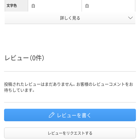
白
白
文字色
詳しく見る
12mm
12mm
テープ幅
8m
8m
テープ長さ
アスクル商
65
65
品環境スコ
ア
レビュー（0件）
投稿されたレビューはまだありません。お客様のレビューコメントをお
待ちしています。
レビューを書く
レビューをリクエストする