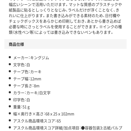
幅広いシーンで活用いただけます。マットな質感のプラスチックや
この商品の環境配慮ポイントです。下記商品詳細「
紙製品に貼るとしっくりとなじみ、ラベルだけが浮くことなく、き
アスクル商品環境スコア詳細／加点項目
」で確認できます。
れいに仕上がります。また書き込みができる素材のため、日付欄や
チェックボックスをあらかじめ印刷しておき、あとから書き込めば
必要な時にさっとラベルを使用することができます。※インクの種
類（水性ペン等）によっては書き込みできないペンもあります。
商品仕様
メーカー：キングジム
文字色：白
テープ色：カーキ
テープ幅：12mm
テープ長さ：8m
カラー：カーキ/白文字
印字色：白
重量：51 g
幅×奥行き×高さ：68ｘ25ｘ102mm
アスクル商品環境スコア：65
アスクル商品環境スコア詳細/加点項目：●容器包装3:古紙パルプ