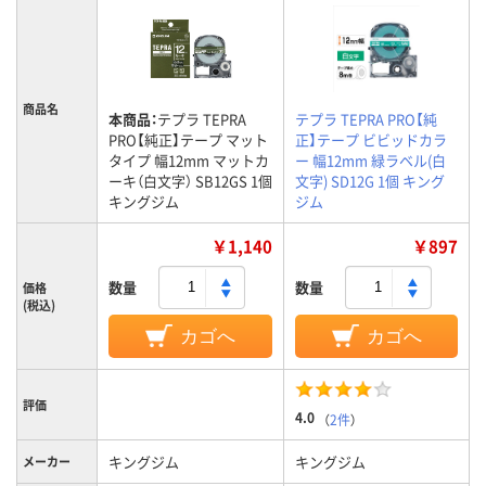
商品名
本商品：
テプラ TEPRA
テプラ TEPRA PRO【純
PRO【純正】テープ マット
正】テープ ビビッドカラ
タイプ 幅12mm マットカ
ー 幅12mm 緑ラベル(白
ーキ（白文字） SB12GS 1個
文字) SD12G 1個 キング
キングジム
ジム
￥1,140
￥897
数量
数量
価格
(税込)
カゴへ
カゴへ
評価
4.0
（
2件
）
キングジム
キングジム
メーカー