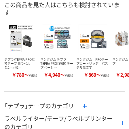
この商品を見た人はこちらも検討されていま
入荷待ち
入荷待ち
3点
在庫
す
8月17日（月）予定
8月17日（月）予定
8月13日（木）
お届け日
数量
数量
数量
カゴへ
カゴへ
カ
テプラ/TEPRA PRO互
キングジム テプラ
キングジム PROテー
キングジム
換テープ 白ラベル
TEPRA PRO【純正】テー
プカートリッジ パス
プ
【12mm幅…
プ ベーシ…
テル黒文字
￥780～
￥4,940～
￥869～
￥2,9
（税込）
（税込）
（税込）
「テプラ」テープのカテゴリー
ラベルライター/テープ/ラベルプリンター
のカテゴリー