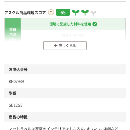
65
アスクル商品環境スコア
環境に配慮した材料を使用
容器
包装
省資源・無包装
詳しく見る
分別・リサイクルしやすい設計
環境に配慮した材料を使用
商品
お申込番号
本体
省資源・省エネ・節水
KN07939
分別・リサイクルしやすい設計
型番
独自の回収スキームがある
SB12GS
仕組
アスクルで資源循環している
商品の特徴
温室効果ガスなどの削減
マットラベルは家庭のインテリアはもちろん、オフィス、店舗など