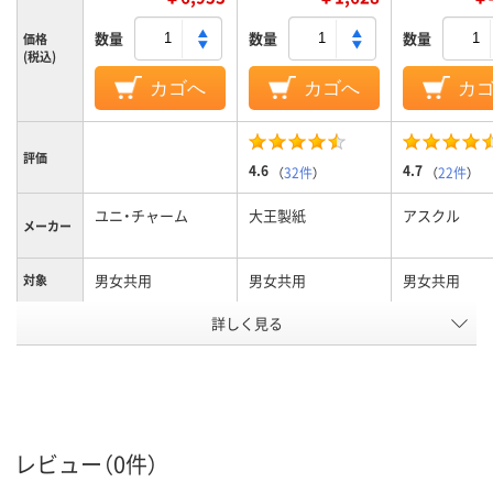
数量
数量
数量
価格
(税込)
カゴへ
カゴへ
カ
評価
4.6
4.7
（
32件
）
（
22件
）
ユニ・チャーム
大王製紙
アスクル
メーカー
男女共用
男女共用
男女共用
対象
アスクル
詳しく見る
商品環境
35
スコア
レビュー（0件）