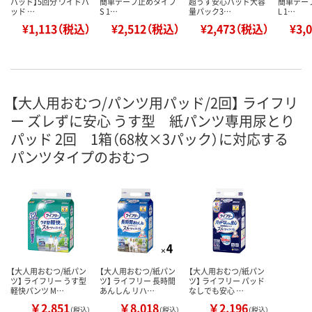
パッド】5回分 ワイドパ
簡単テープ止めタイプ
超うす安心パッド大容
簡単テー
ッド …
S 1…
量パック3…
L 1…
¥1,113（税込）
¥2,512（税込）
¥2,473（税込）
¥3,
【大人用おむつ/パンツ用パッド/2回】 ライフリ
ー ズレずに安心 うす型 紙パンツ専用尿とり
パッド 2回 1箱（68枚×3パック）に対応する
パンツタイプのおむつ
【大人用おむつ/紙パン
【大人用おむつ/紙パン
【大人用おむつ/紙パン
ツ】 ライフリー うす型
ツ】 ライフリー 長時間
ツ】 ライフリー パッド
軽快パンツ M…
あんしん リハ…
なしでも安心 …
￥2,851
￥8,018
￥2,196
（税込）
（税込）
（税込）