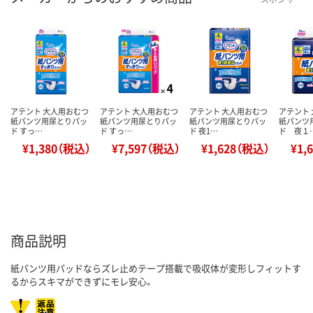
アテント 大人用おむつ
アテント 大人用おむつ
アテント 大人用おむつ
アテント
紙パンツ用尿とりパッ
紙パンツ用尿とりパッ
紙パンツ用尿とりパッ
紙パンツ
ド すっ…
ド すっ…
ド 夜1…
ド 夜１
¥1,380（税込）
¥7,597（税込）
¥1,628（税込）
¥1,
商品説明
紙パンツ用パッドならズレ止めテープ搭載で吸収体が変形しフィットす
るからスキマができずにモレ安心。