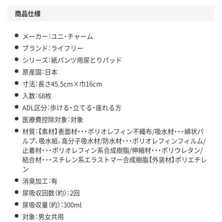
商品仕様
メーカー：ユニ・チャーム
ブランド：ライフリー
シリーズ：紙パンツ用尿とりパッド
原産国：日本
寸法：長さ45.5cm×巾16cm
入数：68枚
ADL区分：歩ける・立てる・座れる方
医療費控除対象：対象
材質：【素材】表面材・・・ポリオレフィン不織布/吸水材・・・綿状パ
ルプ、吸水紙、高分子吸水材/防水材・・・ポリオレフィンフィルム/
止着材・・・ポリオレフィン系合成樹脂/伸縮材・・・ポリウレタン/
結合材・・・スチレン系エラストマー合成樹脂【外装材】ポリエチレ
ン
消臭加工：有
尿吸収回数（約）：2回
尿吸収量（約）：300ml
対象：男女共用