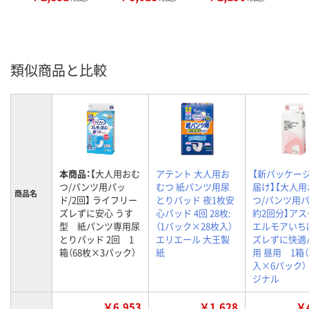
類似商品と比較
本商品：
【大人用おむ
アテント 大人用お
【新パッケー
つ/パンツ用パッ
むつ 紙パンツ用尿
届け】【大人用
商品名
ド/2回】 ライフリー
とりパッド 夜1枚安
つ/パンツ用パ
ズレずに安心 うす
心パッド 4回 28枚:
約2回分】ア
型 紙パンツ専用尿
（1パック×28枚入）
エルモアい
とりパッド 2回 1
エリエール 大王製
ズレずに快適
箱（68枚×3パック）
紙
用 昼用 1箱（
入×6パック）
ジナル
￥6,953
￥1,628
￥4