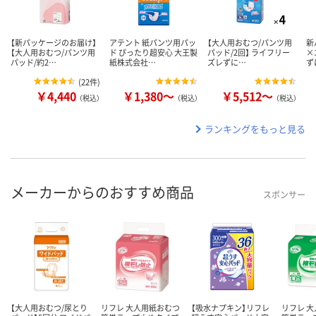
【新パッケージのお届け】
アテント 紙パンツ用パッ
【大人用おむつ/パンツ用
新
【大人用おむつ/パンツ用
ド ぴったり超安心 大王製
パッド/2回】 ライフリー
×
パッド/約2…
紙株式会社…
ズレずに…
ず
(
22件
)
￥4,440
￥1,380～
￥5,512～
（税込）
（税込）
（税込）
ランキングをもっと見る
メーカーからのおすすめ商品
スポンサー
【大人用おむつ/尿とり
リフレ 大人用紙おむつ
【吸水ナプキン】リフレ
リフレ 