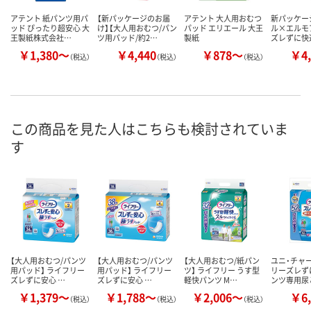
アテント 紙パンツ用パ
【新パッケージのお届
アテント 大人用おむつ
新パッケー
ッド ぴったり超安心 大
け】【大人用おむつ/パン
パッド エリエール 大王
ル×エルモ
王製紙株式会社…
ツ用パッド/約2…
製紙
ズレずに快
￥1,380～
￥4,440
￥878～
￥4,
（税込）
（税込）
（税込）
この商品を見た人はこちらも検討されていま
す
【大人用おむつ/パンツ
【大人用おむつ/パンツ
【大人用おむつ/紙パン
ユニ・チャ
用パッド】 ライフリー
用パッド】 ライフリー
ツ】 ライフリー うす型
リーズレず
ズレずに安心 …
ズレずに安心 …
軽快パンツ M…
ンツ専用尿
￥1,379～
￥1,788～
￥2,006～
￥6,
（税込）
（税込）
（税込）