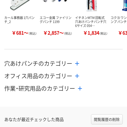
カール事務器 1穴パン
エコー金属 ファイリン
イチネンMTM 回転式
コクヨ ワ
チ_2
グパンチ 1199
穴あけパンチパンチ穴
ンプ パン
6サイズ 054…
￥681～
￥2,857～
￥1,834
￥6
（税込）
（税込）
（税込）
穴あけパンチのカテゴリー
オフィス用品のカテゴリー
作業・研究用品のカテゴリー
あなたが最近チェックした商品
閲覧履歴の削除