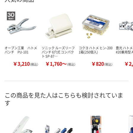
オープン工業 ハトメ
ソニック ルーズリーフ
コクヨ ハトメ ヒン-200
豊光 ハトメ
パンチ PU-101
パンチ 6穴式 コンパク
1箱(250個入)
#20兼用型 A
ト SP-87…
￥3,210
￥1,760～
￥820
￥2,
（税込）
（税込）
（税込）
この商品を見た人はこちらも検討されていま
す