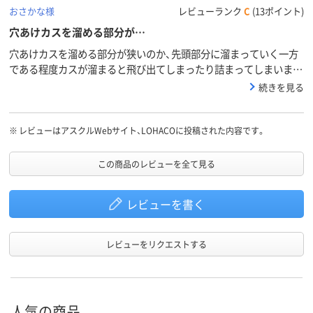
おさかな様
レビューランク
C
(13ポイント)
穴あけカスを溜める部分が…
穴あけカスを溜める部分が狭いのか、先頭部分に溜まっていく一方
である程度カスが溜まると飛び出てしまったり詰まってしまいま
す。せっかくカス溜め部分が後方まであるのにもったいないです。
続きを見る
１代目（他社製品）も同じ原因でダメになったので、今回も少し心配
です。カス溜め部分の底を深く作るなどの工夫があればよいのにな
と思います。穴のあけ心地は音も静かで空けやすいです。新聞を綴
※
レビューはアスクルWebサイト、LOHACOに投稿された内容です。
じるのに使っています。
この商品のレビューを全て見る
レビューを書く
レビューをリクエストする
人気の商品