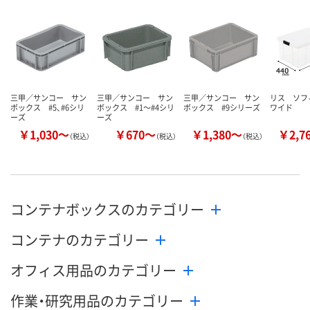
数量
数量
数量
カゴへ
カゴへ
カ
三甲／サンコー サン
三甲／サンコー サン
三甲／サンコー サン
リス ソフ
ボックス #5、#6シリ
ボックス #1～#4シリ
ボックス #9シリーズ
ワイド
ーズ
ーズ
￥1,030～
￥670～
￥1,380～
￥2,7
（税込）
（税込）
（税込）
コンテナボックスのカテゴリー
コンテナのカテゴリー
オフィス用品のカテゴリー
作業・研究用品のカテゴリー