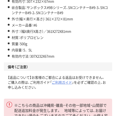
有効内寸：307×232×67mm
嵌合製品：サンボックス#9Bシリーズ、SNコンテナーB#9-3、SNコ
ンテナーB#9-2、SNコンテナーB#9
外寸(幅×奥行×高さ)：361×272×81mm
メーカー品番：#6
外寸：（幅X奥行X高さ）／361X272X81mm
材質：ポリプロピレン
質量：500g
内容量：5．5L
有効内寸法：307X232X67mm
備考（ご注意）
【返品について】お客様のご都合による返品はお受けできません。
ご購入の際は、ご利用ガイド「
ご利用ガイド
」を必ずご確認の上、お
申し込みください。
※こちらの商品は沖縄県・離島・その他一部地域・山間部で
配送追加料金が発生します。 地域等によっては、お届け
できない場合もございますのでご了承ください。※個人宅