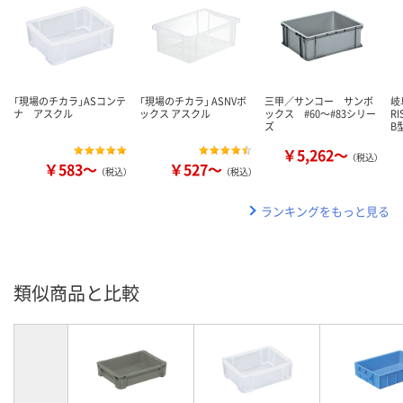
「現場のチカラ」ASコンテ
「現場のチカラ」 ASNVボ
三甲／サンコー サンボ
岐
ナ アスクル
ックス アスクル
ックス #60～#83シリー
R
ズ
B
￥5,262～
（税込）
￥583～
￥527～
（税込）
（税込）
ランキングをもっと見る
類似商品と比較