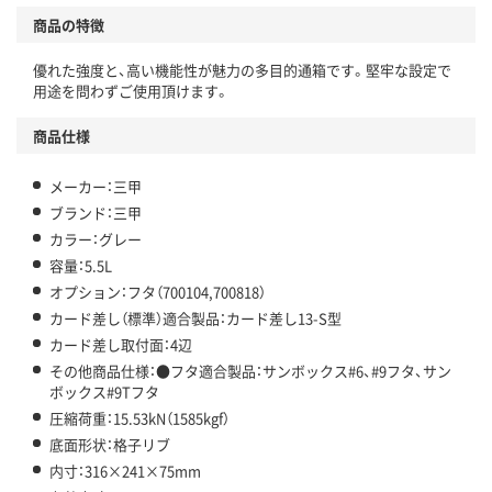
商品の特徴
優れた強度と、高い機能性が魅力の多目的通箱です。堅牢な設定で
用途を問わずご使用頂けます。
商品仕様
メーカー：三甲
ブランド：三甲
カラー：グレー
容量：5.5L
オプション：フタ（700104,700818）
カード差し（標準）適合製品：カード差し13-S型
カード差し取付面：4辺
その他商品仕様：●フタ適合製品：サンボックス#6、#9フタ、サン
ボックス#9Tフタ
圧縮荷重：15.53kN（1585kgf）
底面形状：格子リブ
内寸：316×241×75mm