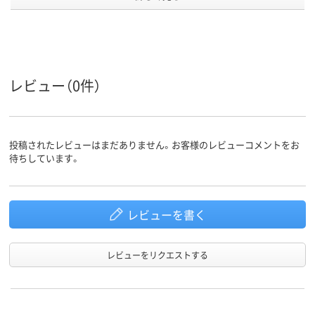
カラーグ
グレー系
クリア（透明）系
ブルー系
ループ
アスクル
商品環境
95
スコア
レビュー（0件）
投稿されたレビューはまだありません。お客様のレビューコメントをお
待ちしています。
レビューを書く
レビューをリクエストする