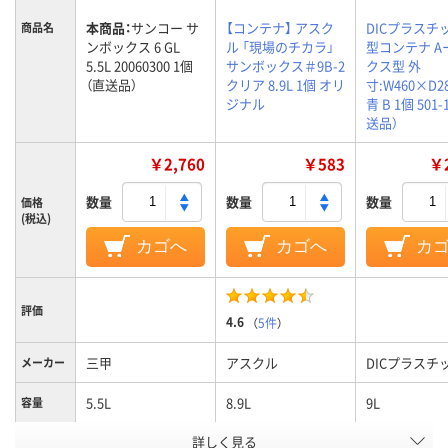
本商品：
サンコー サ
【コンテナ】 アスク
DICプラスチック
商品名
ンボックス 6 GL
ル 「現場のチカラ」
型コンテナ A
5.5L 20060300 1個
サンボックス＃9B-2
クス型 外
（直送品）
クリア 8.9L 1個 オリ
寸:W460×D2
ジナル
青 B 1個 501-
送品）
￥2,760
￥583
￥2
数量
数量
数量
価格
(税込)
カゴへ
カゴへ
カ
評価
4.6
（
5件
）
三甲
アスクル
DICプラスチ
メーカー
5.5L
8.9L
9L
容量
詳しく見る
ポリプロピレン
ポリプロピレン
PP
材質