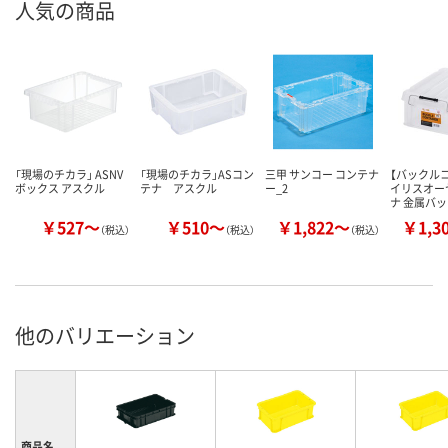
人気の商品
「現場のチカラ」 ASNV
「現場のチカラ」ASコン
三甲 サンコー コンテナ
【バックル
ボックス アスクル
テナ アスクル
ー_2
イリスオー
ナ 金属バ
￥527～
￥510～
￥1,822～
￥1,3
（税込）
（税込）
（税込）
他のバリエーション
商品名