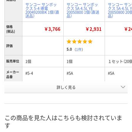
サンコー サンボッ
サンコー サンボッ
サンコー サ
クス 5-4 導電
クス 5A 4.5L YE
クス 5A 4.5L 
20049200BK 1個（直
20050800 1個（直送
20050800 2
送品）
品）
品）
価格
￥3,766
￥2,931
￥24
(税込)
評価
5.0
（
1件
）
1個
1個
１セット（20個
販売単位
メーカー
#5-4
#5A
#5A
品番
詳しく見る
ブラック
イエロー
イエロー
カラー
お申込番
K918146
N027797
N027798
号
直送品
直送品
直送品
在庫
この商品を見た人はこちらも検討されていま
す
8月25日（火）まで
8月25日（火）まで
8月25日（火）
お届け日