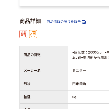
商品詳細
商品情報の誤りを報告
●回転数：20000rp
商品の特徴
ム、銅●重切削から精密
メーカー名
ミニター
形状
円錐鈍角
軸径
6φ