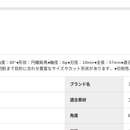
m●角度：60°●形状：円錐鈍角●軸径：6φ●刃径：10mm●全長：57m
切削まで目的に合わせ豊富なサイズやカット形状があります。 ●切削性
ブランド名
適合素材
角度