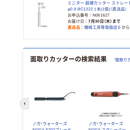
ミニター 超硬カッター ストレー
φ0.8 BC1322 1本(1個)（直送品）
お申込番号
N061627
お届け日
7月30日（木）まで
直送品
機械工具等取扱店６
から
面取りカッター
の検索結果
“
面取り
前のスライドへ
burring
ノガ・ウォーターズ
ノガ・ウォーターズ
ガン デバリン
NOGA S202ブレード
NOGA スクレーパー