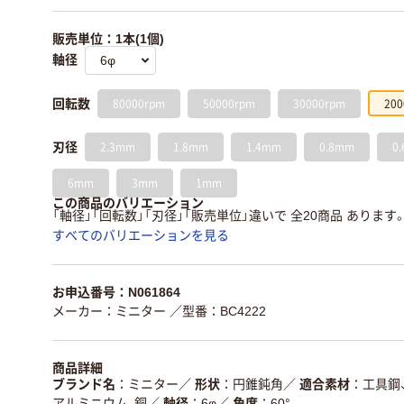
販売単位：1本(1個)
軸径
80000rpm
50000rpm
30000rpm
200
回転数
2.3mm
1.8mm
1.4mm
0.8mm
0
刃径
6mm
3mm
1mm
この商品のバリエーション
「軸径」「回転数」「刃径」「販売単位」違いで 全20商品 あります
すべてのバリエーションを見る
お申込番号：N061864
メーカー：ミニター
／型番：BC4222
商品詳細
ブランド名
ミニター
／
形状
円錐鈍角
／
適合素材
工具鋼
アルミニウム、銅
／
軸径
6φ
／
角度
60°