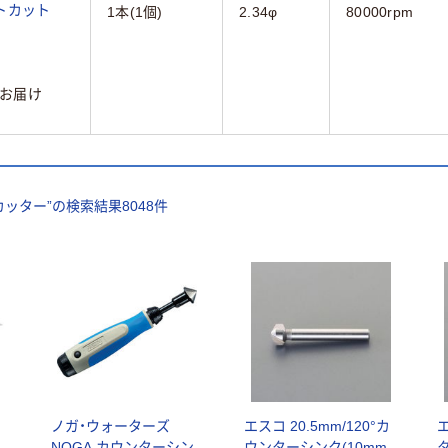
トカット
1本(1個)
2.34φ
80000rpm
お届け
カッター
”の検索結果
8048
件
ノガ・ウォーターズ
エスコ 20.5mm/120°カ
エ
NOGA カウンターシン
ウンターシンク(10mm