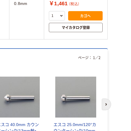
￥1,461
0.8mm
（税込）
カゴへ
マイカタログ登録
ページ：
1
／
2
次のスライド
スコ 40.0mm カウン
エスコ 25.0mm/120°カ
エスコ 50.
ターシンク(13mm軸・
ウンターシンク(10mm
ターシンク(