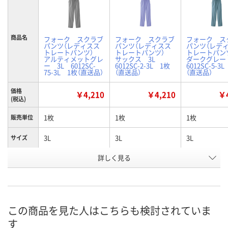
商品名
フォーク スクラブ
フォーク スクラブ
フォーク ス
パンツ（レディスス
パンツ（レディスス
パンツ（レデ
トレートパンツ）
トレートパンツ）
トレートパ
アルティメットグレ
サックス 3L
ダークグレー
ー 3L 6012SC-
6012SC-2-3L 1枚
6012SC-5-3
75-3L 1枚（直送品）
（直送品）
（直送品）
価格
￥4,210
￥4,210
￥4
(税込)
1枚
1枚
1枚
販売単位
3L
3L
3L
サイズ
詳しく見る
アルティメットグレ
サックス
ダークグレー
カラー
ー
お申込番
WJ10338
W588971
W588981
号
この商品を見た人はこちらも検討されていま
直送品
直送品
直送品
在庫
す