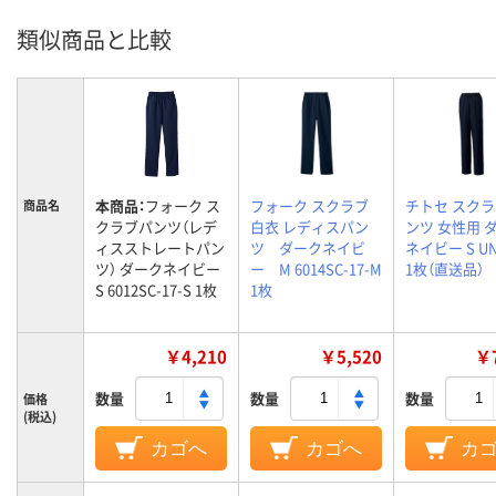
類似商品と比較
本商品：
フォーク ス
フォーク スクラブ
チトセ スク
商品名
クラブパンツ（レデ
白衣 レディスパン
ンツ 女性用 
ィスストレートパン
ツ ダークネイビ
ネイビー S UN
ツ） ダークネイビー
ー M 6014SC-17-M
1枚（直送品）
S 6012SC-17-S 1枚
1枚
￥4,210
￥5,520
￥7
数量
数量
数量
価格
(税込)
カゴへ
カゴへ
カ