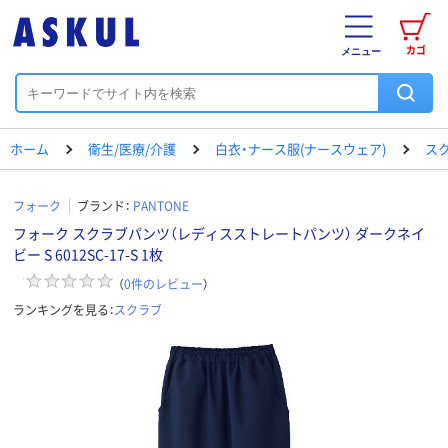
カゴ
メニュー
ホーム
衛生/医療/介護
白衣・ナース服(ナースウェア)
ス
フォーク
ブランド：
PANTONE
フォーク スクラブパンツ（レディスストレートパンツ） ダークネイ
ビー S 6012SC-17-S 1枚
（
0
件のレビュー
）
ランキングを見る：
スクラブ