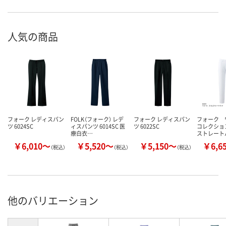
人気の商品
フォーク レディスパン
FOLK（フォーク） レデ
フォーク レディスパン
フォーク 
ツ 6024SC
ィスパンツ 6014SC 医
ツ 6022SC
コレクショ
療白衣…
ストレート
￥6,010～
￥5,520～
￥5,150～
￥6,6
（税込）
（税込）
（税込）
他のバリエーション