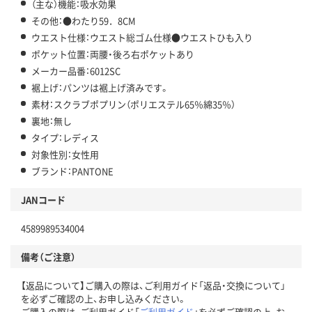
（主な）機能：吸水効果
その他：●わたり59．8CM
ウエスト仕様：ウエスト総ゴム仕様●ウエストひも入り
ポケット位置：両腰・後ろ右ポケットあり
メーカー品番：6012SC
裾上げ：パンツは裾上げ済みです。
素材：スクラブポプリン（ポリエステル65％綿35％）
裏地：無し
タイプ：レディス
対象性別：女性用
ブランド：PANTONE
JANコード
4589989534004
備考（ご注意）
【返品について】ご購入の際は、ご利用ガイド「返品・交換について」
を必ずご確認の上、お申し込みください。
ご購入の際は、ご利用ガイド「
ご利用ガイド
」を必ずご確認の上、お