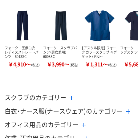
8月21日（金）まで
8月21日（金）まで
8月21日（金）
お届け日
数量
数量
数量
カゴへ
カゴへ
カ
フォーク 医療白衣
フォーク スクラブパ
【アスクル限定】 フォー
フォーク 
レディスストレートパ
ンツ（男女兼用）
ク カラースクラブ ４ポ
ップスクラブ
ンツ 6013SC
6003SC
ケット（男女…
￥4,910～
￥3,990～
￥1,311～
￥5,6
（税込）
（税込）
（税込）
スクラブのカテゴリー
白衣・ナース服(ナースウェア)のカテゴリー
オフィス用品のカテゴリー