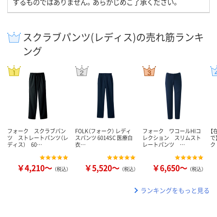
するものではありません。あらかじめご了承ください。
スクラブパンツ(レディス)の売れ筋ランキ
ング
フォーク スクラブパン
FOLK（フォーク） レディ
フォーク ワコールHIコ
【
ツ ストレートパンツ（レ
スパンツ 6014SC 医療白
レクション スリムスト
で
ディス） 60…
衣…
レートパンツ …
ク
￥4,210～
￥5,520～
￥6,650～
（税込）
（税込）
（税込）
ランキングをもっと見る