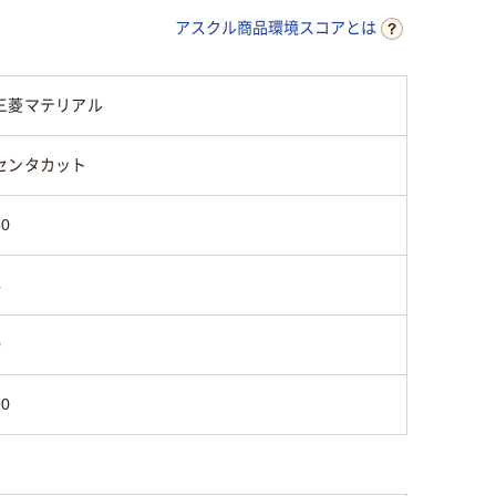
アスクル商品環境スコアとは
三菱マテリアル
センタカット
30
4
0
90