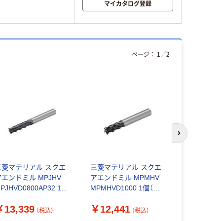
マイカタログ登録
ページ：
1
／
2
次のスライド
三菱マテリアル スクエ
三菱マテリアル スクエ
三菱マテリ
アエンドミル MPJHV
アエンドミル MPMHV
アエンドミル
PJHVD0800AP32 1個
MPMHVD1000 1個（直
MPJHVD05
（直送品）
送品）
（直送品）
￥13,339
￥12,441
￥8,432
（税込）
（税込）