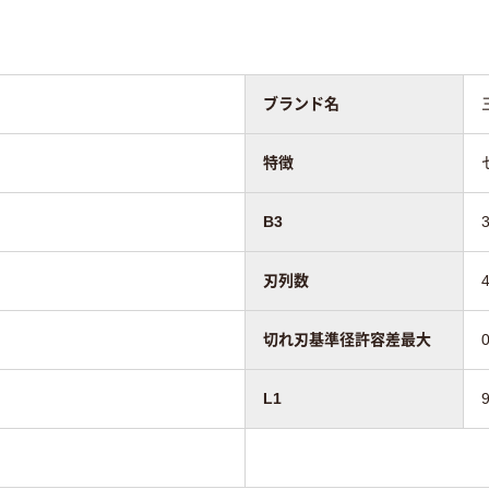
ブランド名
特徴
B3
刃列数
切れ刃基準径許容差最大
L1