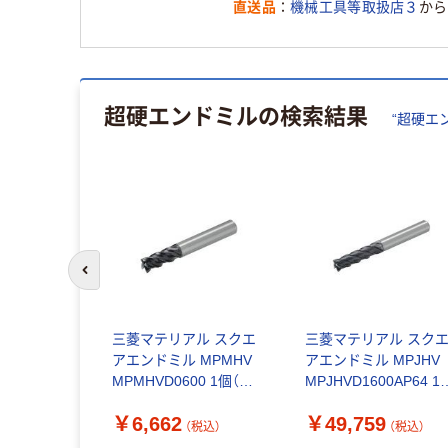
直送品
機械工具等取扱店３
から
超硬エンドミル
の検索結果
“
超硬エ
前のスライドへ
 4枚刃エンド
三菱マテリアル スクエ
三菱マテリアル スク
トラショー
アエンドミル MPMHV
アエンドミル MPJHV
rp Extra
MPMHVD0600 1個（直
MPJHVD1600AP64 1
 6938
送品）
（直送品）
￥6,662
￥49,759
（直送品）
（税込）
（税込）
（税込）