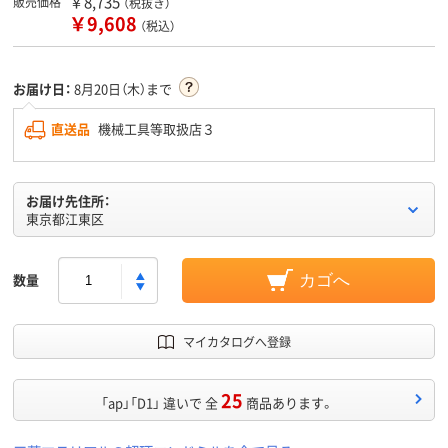
￥8,735
販売価格
（税抜き）
￥9,608
（税込）
お届け日：
8月20日（木）まで
直送品
機械工具等取扱店３
お届け先住所：
東京都江東区
数量
カゴへ
マイカタログへ登録
25
「ap」「D1」 違いで 全
商品あります。