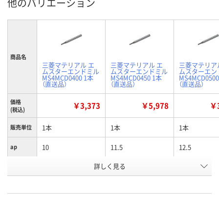
他のバリエーション
商品名
三菱マテリアル エ
三菱マテリアル エ
三菱マテリア
ムスターエンドミル
ムスターエンドミル
ムスターエン
MS4MCD0400 1本
MS4MCD0450 1本
MS4MCD0500
（直送品）
（直送品）
（直送品）
価格
￥3,373
￥5,978
￥3
(税込)
1本
1本
1本
販売単位
10
11.5
12.5
ap
詳しく見る
4
4.5
5
D1
お申込番
E771386
E771387
E771390
号
直送品
直送品
直送品
在庫