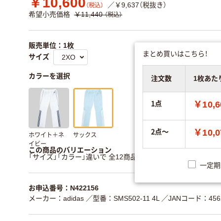
￥10,600
／￥9,637（税抜き）
（税込）
希望小売価格
￥11,440
（税込）
販売単位：1枚
まとめ買いはこちら！
サイズ
カラーを選択
注文数
1枚あた
1点
￥10,6
2点～
￥10,0
ホワイト＋ネ
サックス
イビー
この商品のバリエーション
「サイズ」「カラー」違いで 全12商品 あります。
すべてのバリ
一定期
お申込番号：N422156
メーカー：adidas
／型番：SMS502-11 4L
／JANコード：4562