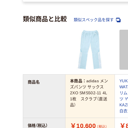
類似商品と比較
類似スペック品を探す
本商品：
adidas メン
YUK
商品名
ズパンツ サックス
WA
2XO SMS502-11 4L
リム
1枚 スクラブ（直送
ツ Y
品）
KA
白衣
￥10,600
￥8
価格（税込）
（税込）