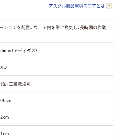
アスクル商品環境スコアとは
ーションを配置。ウェア内を常に換気し、長時間の作業
adidas（アディダス）
2XO
制菌、工業洗濯可
100cm
82cm
41cm