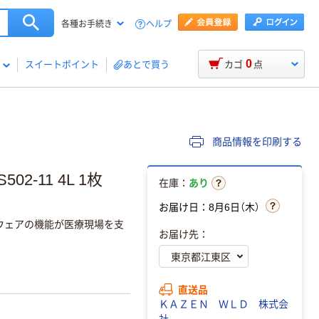
ヘルプ
各種お手続き
0
スイートポイント
あとで買う
カゴ
点
商品情報を印刷する
502-11 4L 1枚
在庫：
あり
お届け日：8月6日（木）
ツウェアの機能が医療現場を支
お届け先：
直送品
ＫＡＺＥＮ ＷＬＤ 株式会
社