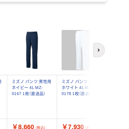
次へ
用
ミズノ パンツ 男性用
ミズノ パンツ 男性用
KAZEN
ネイビー 4L MZ-
ホワイト 4L MZ-
クス KZN
0167 1枚（直送品）
0178 1枚（直送品）
4L（直送
￥8,660
￥7,930
￥7,1
（税込）
（税込）