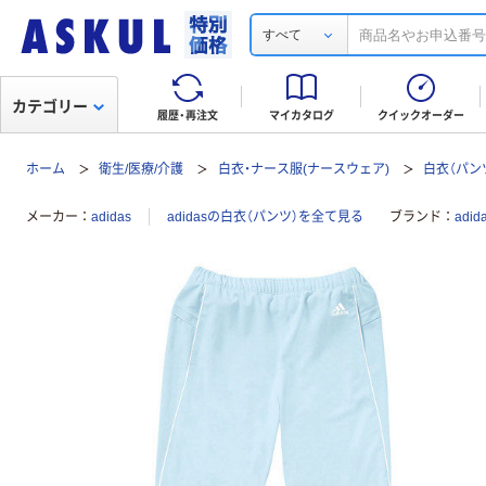
すべて
カテゴリー
履歴・再注文
マイカタログ
クイックオーダー
ホーム
衛生/医療/介護
白衣・ナース服(ナースウェア)
白衣（パン
メーカー
adidas
adidasの白衣（パンツ）を全て見る
ブランド
adi