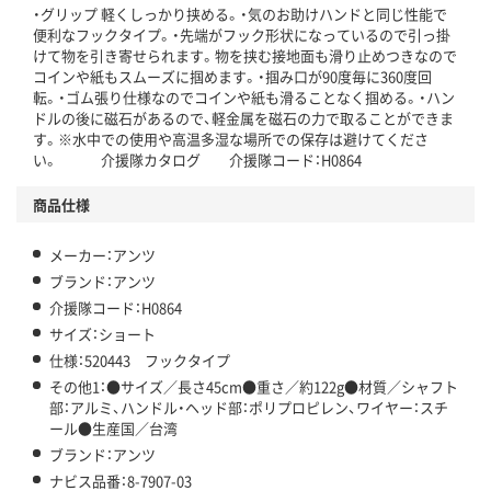
・グリップ 軽くしっかり挟める。・気のお助けハンドと同じ性能で
便利なフックタイプ。・先端がフック形状になっているので引っ掛
けて物を引き寄せられます。物を挟む接地面も滑り止めつきなので
コインや紙もスムーズに掴めます。・掴み口が90度毎に360度回
転。・ゴム張り仕様なのでコインや紙も滑ることなく掴める。・ハン
ドルの後に磁石があるので、軽金属を磁石の力で取ることができま
す。※水中での使用や高温多湿な場所での保存は避けてくださ
い。 介援隊カタログ 介援隊コード：H0864
商品仕様
メーカー：アンツ
ブランド：アンツ
介援隊コード：H0864
サイズ：ショート
仕様：520443 フックタイプ
その他1：●サイズ／長さ45cm●重さ／約122g●材質／シャフト
部：アルミ、ハンドル・ヘッド部：ポリプロピレン、ワイヤー：スチ
ール●生産国／台湾
ブランド：アンツ
ナビス品番：8-7907-03