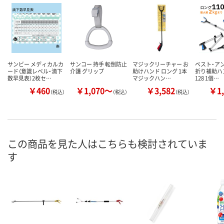
サンビー メディカルカ
サンコー 持手 転倒防止
マジックリーチャー お
ベスト・ア
ード（意識レベル・滴下
介護 グリップ
助けハンド ロング 1本
折り補助ハンド
数早見表）2枚セ…
マジックハン…
128 1個…
￥460
￥1,070～
￥3,582
￥1,
（税込）
（税込）
（税込）
この商品を見た人はこちらも検討されていま
す