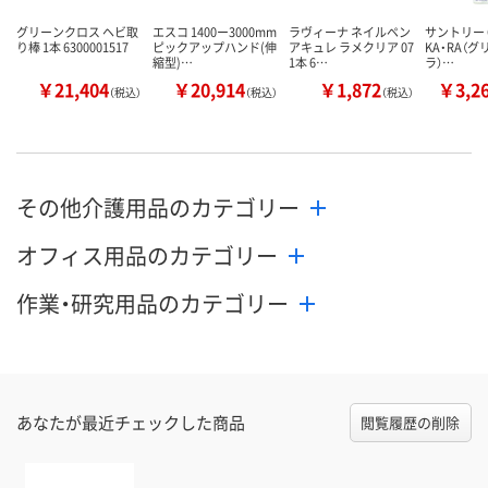
グリーンクロス ヘビ取
エスコ 1400ー3000mm
ラヴィーナ ネイルペン
サントリー G
り棒 1本 6300001517
ピックアップハンド(伸
アキュレ ラメクリア 07
KA・RA（グ
縮型)…
1本 6…
ラ）…
￥21,404
￥20,914
￥1,872
￥3,2
（税込）
（税込）
（税込）
その他介護用品のカテゴリー
オフィス用品のカテゴリー
作業・研究用品のカテゴリー
あなたが最近チェックした商品
閲覧履歴の削除