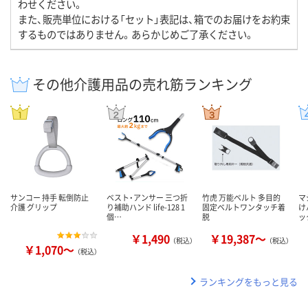
わせください。
また、販売単位における「セット」表記は、箱でのお届けをお約束
するものではありません。あらかじめご了承ください。
その他介護用品の売れ筋ランキング
サンコー 持手 転倒防止
ベスト・アンサー 三つ折
竹虎 万能ベルト 多目的
マ
介護 グリップ
り補助ハンド life-128 1
固定ベルトワンタッチ着
け
個…
脱
ッ
￥1,490
￥19,387～
（税込）
（税込）
￥1,070～
（税込）
ランキングをもっと見る