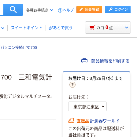
ヘルプ
各種お手続き
0
スイートポイント
あとで買う
カゴ
点
ソコン接続） PC700
商品情報を印刷する
700 三和電気計
お届け日：8月26日（水）まで
分解能デジタルマルチメータ。
お届け先：
直送品
計測器ワールド
この出荷元の商品は配送料が
当社負担です。