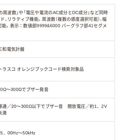
の周波数」や「電圧や電流のAC成分とDC成分」など同時
ルド、リラティブ機能。周波数（複数の感度選択可能）、幅
表示：数値部9999&6000 バーグラフ部41セグメ
三和電気計器
トラスコ オレンジブックコード検索対象品
20Ω～300Ωでブザー発音
導通／20～300Ω以下でブザー音 開放電圧／約1．2V
未満
15．00Hz～50kHz