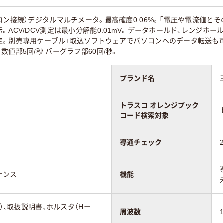
コン接続）デジタルマルチメータ。最高確度0.06%。「電圧や電流値とそ
。ACV/DCV測定は最小分解能0.01mV。データホールド、レンジホー
。別売専用ケーブル+取込ソフトウェアでパソコンへのデータ転送も可能。
値部5回/秒 バーグラフ部60回/秒。
ブランド名
トラスコ オレンジブック
コード検索対象
導通チェック
ナンス
機能
A）、取扱説明書、ホルスタ（Hー
周波数