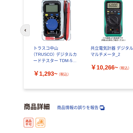
前のスライドへ
pan ポケット
トラスコ中山
共立電気計器 デジタ
ルチテスタ
（TRUSCO） デジタルカ
マルチメータ_2
1個（直送品）
ードテスター TDM-50/
￥10,266~
専用テストリード TDM-
（税込）
￥1,293~
50TL
（税込）
（税込）
商品詳細
商品情報の誤りを報告