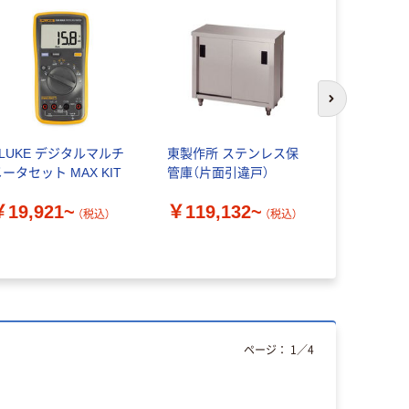
次のスライド
FLUKE デジタルマルチ
東製作所 ステンレス保
マックス 
ータセット MAX KIT
管庫（片面引違戸）
トホッチキ
80 HD-11
￥19,921~
￥119,132~
（税込）
（税込）
￥5,980
ページ：
1
／
4