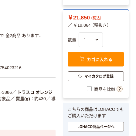
￥21,850
（税込）
／ ￥19,864 （税抜き）
で 全2商品 あります。
数量
カゴに入れる
54023216
マイカタログ登録
商品を比較
2-3886
／
トラスコ オレンジ
対象品
／
質量(g)
約430
／
導
こちらの商品はLOHACOでも
ご購入いただけます
LOHACO商品ページへ