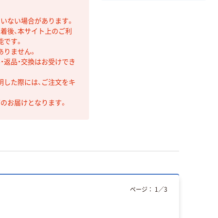
ていない場合があります。
着後、本サイト上のご利
能です。
ありません。
・返品・交換はお受けでき
明した際には、ご注文をキ
第のお届けとなります。
ページ：
1
／
3
本気プ