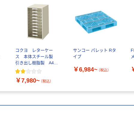
ジ
コクヨ レターケー
サンコー パレット Rタ
量
ス 本体スチール製
イプ
メ
引き出し樹脂製 A4タ
￥6,984~
テ
（税込）
￥7,980~
（税込）