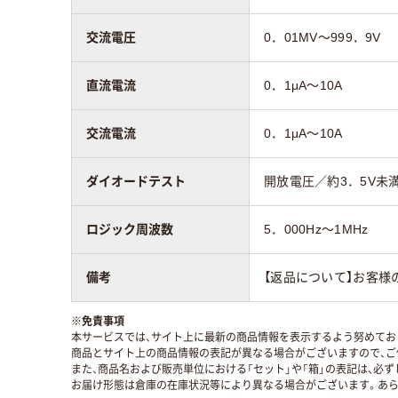
交流電圧
0．01MV～999．9V
直流電流
0．1μA～10A
交流電流
0．1μA～10A
ダイオードテスト
開放電圧／約3．5V未
ロジック周波数
5．000Hz～1MHz
備考
【返品について】お客様
※
免責事項
本サービスでは、サイト上に最新の商品情報を表示するよう努めており
商品とサイト上の商品情報の表記が異なる場合がございますので、ご
また、商品名および販売単位における「セット」や「箱」の表記は、必
お届け形態は倉庫の在庫状況等により異なる場合がございます。あら