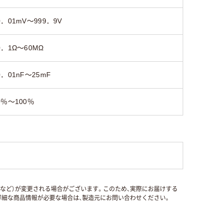
0．01mV～999．9V
0．1Ω～60MΩ
0．01nF～25mF
0％～100％
国など）が変更される場合がございます。このため、実際にお届けする
細な商品情報が必要な場合は、製造元にお問い合わせください。