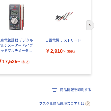
次のスライド
三和電気計器 デジタル
日置電機 テストリード
日置電機 HI
マルチメーター ハイブ
ルマルチメー
￥2,910~
リッドマルチメーター
1台 820-6
（税込）
M33a
￥17,525~
￥29,72
（税込）
商品情報を印刷する
アスクル商品環境スコアとは