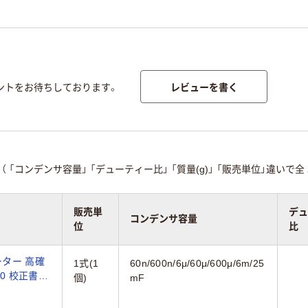
レビューを書く
ントをお待ちしております。
（
「コンデンサ容量」
「デューティー比」
「質量(g)」
「販売単位」違いで全
販売単
デュ
コンデンサ容量
位
比
ター 高確
1式(1
60n/600n/6μ/60μ/600μ/6m/25
00 校正書類
個)
mF