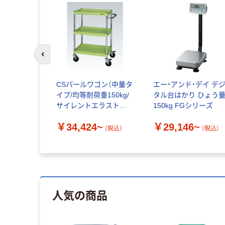
前のスライドへ
CSパールワゴン（中量タ
エー・アンド・デイ デ
イプ/均等耐荷重150kg/
タル台はかり ひょう
サイレントエラストマ
150kg FGシリーズ
ー車/3段/移動式） CSP
￥34,424~
￥29,146~
（税込）
（税込）
人気の商品