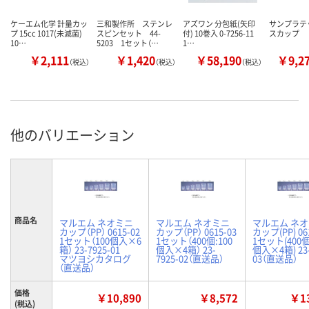
ケーエム化学 計量カッ
三和製作所 ステンレ
アズワン 分包紙(矢印
サンプラテッ
プ 15cc 1017(未滅菌)
スピンセット 44-
付) 10巻入 0-7256-11
スカップ
10…
5203 1セット（…
1…
￥2,111
￥1,420
￥58,190
￥9,2
（税込）
（税込）
（税込）
他のバリエーション
商品名
マルエム ネオミニ
マルエム ネオミニ
マルエム ネ
カップ（PP） 0615-02
カップ（PP） 0615-03
カップ(PP) 06
1セット（100個入×6
1セット（400個:100
1セット(400個
箱） 23-7925-01
個入×4箱） 23-
個入×4箱) 23-
マツヨシカタログ
7925-02（直送品）
03（直送品）
（直送品）
価格
￥10,890
￥8,572
￥13
(税込)