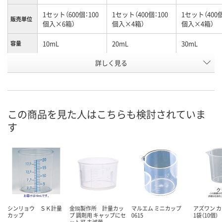
1セット（600個：100
1セット（400個：100
1セット（400個
販売単位
個入×6箱）
個入×4箱）
個入×4箱）
10mL
20mL
30mL
容量
お申込番
詳しく見る
N868774
N868775
N868776
号
直送品
直送品
在庫
お届け日
この商品を見た人はこちらも検討されていま
す
メーカー都合により
メーカー都合により
在庫切れです
販売停止中です
販売停止中です
（次回入荷日未
シンリョウ ＳＫ計量
金鵄製作所 計量カッ
マルエム ミニカップ
アズワン 
カップ
プ 調剤用 キャップにセ
0615
1袋（10個）
ット可 未滅菌