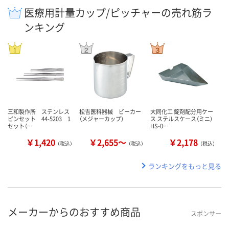
医療用計量カップ/ピッチャーの売れ筋ラ
ンキング
三和製作所 ステンレス
松吉医科器械 ビーカー
大同化工 錠剤配分用ケー
ピンセット 44-5203 1
（メジャーカップ）
ス ステルスケース（ミニ）
セット（…
HS-0…
￥1,420
￥2,655～
￥2,178
（税込）
（税込）
（税込）
ランキングをもっと見る
メーカーからのおすすめ商品
スポンサー