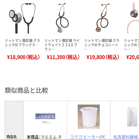
リットマン 聴診器 クラ
リットマン 聴診器 ライ
リットマン 聴診器 クラ
リットマン
シックIII ブラック 5…
トウェイトＩＩS.E ブ
シックIII チョコレート
シックII
ラッ…
…
ー…
¥18,900（税込）
¥11,300（税込）
¥19,800（税込）
¥20,
類似商品と比較
本商品：
マルエム ネ
コクゴ ビーカー(PE
松吉医科器械
商品名