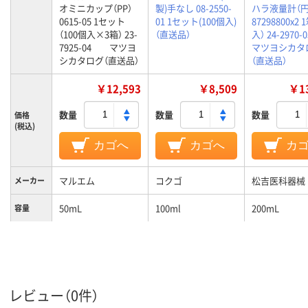
オミニカップ（PP）
製)手なし 08-2550-
ハラ液量計（円
0615-05 1セット
01 1セット(100個入)
87298800x2 
（100個入×3箱） 23-
（直送品）
入） 24-297
7925-04 マツヨ
マツヨシカタ
シカタログ（直送品）
（直送品）
￥12,593
￥8,509
￥13
数量
数量
数量
価格
(税込)
カゴへ
カゴへ
カ
マルエム
コクゴ
松吉医科器械
メーカー
50mL
100ml
200mL
容量
ポリプロピレン
ガラス
材質
レビュー（0件）