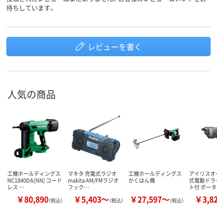
待ちしています。
レビューを書く
人気の商品
工機ホールディングス
マキタ 充電式ラジオ
工機ホールディングス
アイリスオ
NC1840DA(NN) コード
makita AM/FMラジオ
かくはん機
式電動ドラ
レス …
フック…
ト付 ポー
￥80,890
￥5,403～
￥27,597～
￥3,8
（税込）
（税込）
（税込）