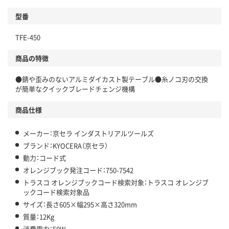
型番
TFE-450
商品の特徴
●錆や歪みのないアルミダイカスト製テーブル●糸ノコ刃の交換
が簡単なクイックブレードチェンジ機構
商品仕様
メーカー：京セラ インダストリアルツールズ
ブランド：KYOCERA（京セラ）
動力：コード式
オレンジブック発注コード：750-7542
トラスコ オレンジブックコード検索対象：トラスコ オレンジブ
ックコード検索対象品
サイズ：長さ605×幅295×高さ320mm
質量：12Kg
消費電力：50W