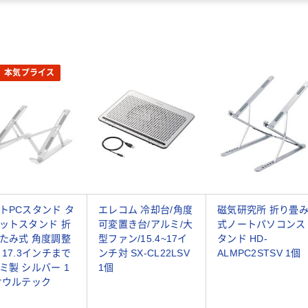
本気プライス
トPCスタンド タ
エレコム 冷却台/角度
磁気研究所 折り畳
ットスタンド 折
可変置き台/アルミ/大
式ノートパソコンス
たみ式 角度調整
型ファン/15.4~17イ
タンド HD-
 17.3インチまで
ンチ対 SX-CL22LSV
ALMPC2STSV 1個
ミ製 シルバー 1
1個
オウルテック