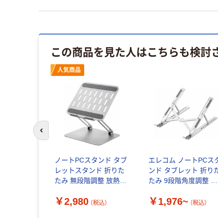
この商品を見た人はこちらも検討
人気商品
前のスライドへ
ノートPCスタンド タブ
エレコム ノートPCス
レットスタンド 折りた
ンド タブレット 折り
たみ 無段階調整 放熱効
たみ 9段階角度調整 シ
果 PCAWLTSFMSV エ
ルバー
￥2,980
￥1,976~
レコム 1個
（税込）
（税込）