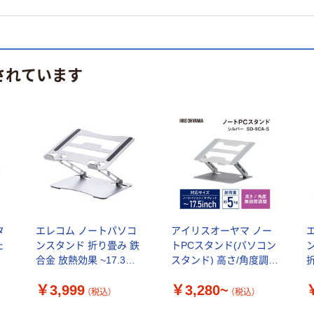
されています
タ
エレコム ノートパソコ
アイリスオーヤマ ノー
た
ンスタンド 折り畳み 鉄
トPCスタンド(パソコン
合金 放熱効果 ~17.3イ
スタンド) 高さ/角度調節
ンチ PCAWLTSFALSV 1
放熱効果
￥3,999
￥3,280~
個
P
（税込）
（税込）