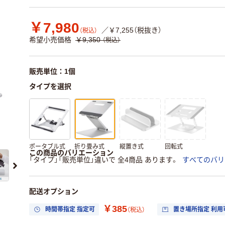
￥7,980
／￥7,255（税抜き）
（税込）
希望小売価格
￥9,350
（税込）
販売単位：1個
タイプを選択
ポータブル式
折り畳み式
縦置き式
回転式
この商品のバリエーション
「タイプ」「販売単位」違いで 全4商品 あります。
すべてのバリ
配送オプション
￥385
時間帯指定 指定可
置き場所指定 利用
（税込）