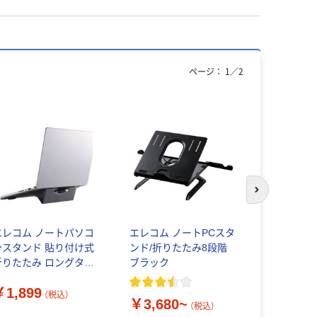
ページ：
1
／
2
次のスライド
エレコム ノートパソコ
エレコム ノートPCスタ
サンワサプ
ンスタンド 貼り付け式
ンド/折りたたみ8段階
パソコン用
折りたたみ ロングタイ
ブラック
PDA-STN
プ 薄型
￥1,899
￥3,400
CAWLTSLL01GY 1個
（税込）
￥3,680~
（税込）