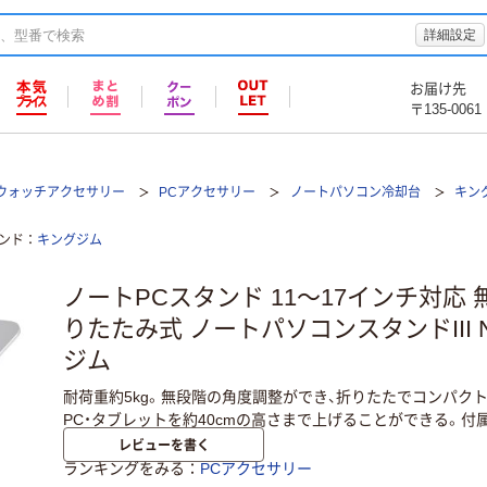
詳細設定
お届け先
〒135-0061
トウォッチアクセサリー
PCアクセサリー
ノートパソコン冷却台
キン
ンド
キングジム
ノートPCスタンド 11～17インチ対応
りたたみ式 ノートパソコンスタンドIII 
ジム
耐荷重約5kg。無段階の角度調整ができ、折りたたでコンパク
PC・タブレットを約40cmの高さまで上げることができる。付
レビューを書く
ランキングをみる
PCアクセサリー