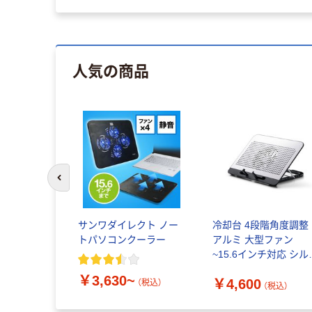
人気の商品
前のスライドへ
サンワダイレクト ノー
冷却台 4段階角度調整
トパソコンクーラー
アルミ 大型ファン
~15.6インチ対応 シル
ー SXWCL26LSV エレ
￥3,630~
￥4,600
コム 1個（直送品）
（税込）
（税込）