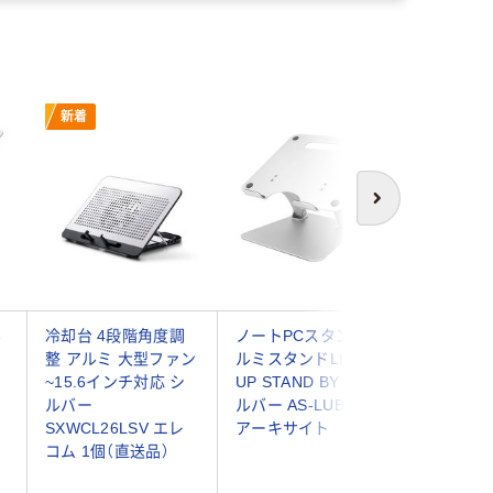
新着
次へ
み
冷却台 4段階角度調
ノートPCスタンド ア
サンワサ
整 アルミ 大型ファン
ルミスタンドLIFT
トパソコ
~15.6インチ対応 シ
UP STAND BY ME シ
ト TK-C
ルバー
ルバー AS-LUBM-SL
SXWCL26LSV エレ
アーキサイト
コム 1個（直送品）