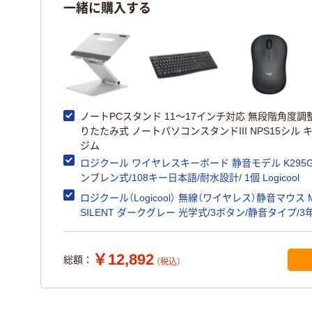
一緒に購入する
ノートPCスタンド 11～17インチ対応 無段階角度調
りたたみ式 ノートパソコンスタンドIII NPS15シル 
ジム
ロジクール ワイヤレスキーボード 静音モデル K295G
ンブレン式/108キー日本語/耐水設計/ 1個 Logicool
ロジクール（Logicool） 無線（ワイヤレス）静音マウス M
SILENT ダークグレー 光学式/3ボタン/静音タイプ/3
M221CG
￥12,892
総額：
（税込）