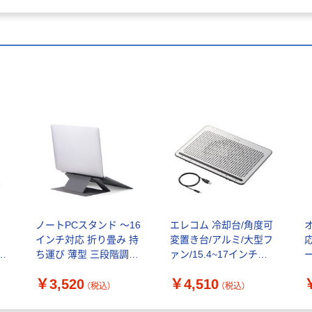
ノートPCスタンド ～16
エレコム 冷却台/角度可
インチ対応 折り畳み 持
変置き台/アルミ/大型フ
応
バ
ち運び 薄型 三段階調整
ァン/15.4~17インチ対
PCAWLTSLL02GY エレ
SX-CL22LSV 1個
S
￥3,520
￥4,510
コム 1個（直送品）
（税込）
（税込）