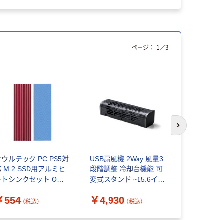
ページ：
1
／
3
次のスライド
オウルテック PC PS5対
USB扇風機 2Way 風量3
エレコム 
 M.2 SSD用アルミヒ
段階調整 冷却台機能 可
ンスタンド
ートシンクセット OWL-
変式スタンド ~15.6イン
ン/スマホ
SDHS03PS 1個
チ 黒 SXWCL25LBK エ
￥554
￥4,930
￥4,360
レコム 1個（直送品）
（税込）
（税込）