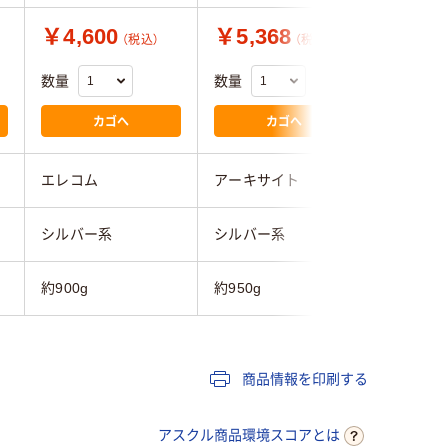
￥4,600
￥5,368
￥1,7
（税込）
（税込）
数量
数量
数量
カゴへ
カゴへ
エレコム
アーキサイト
サンワサ
シルバー系
シルバー系
シルバー
約900g
約950g
約3.5g
商品情報を印刷する
アスクル商品環境スコアとは