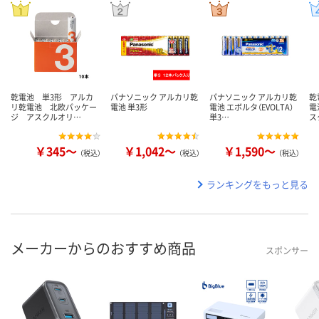
乾電池 単3形 アルカ
パナソニック アルカリ乾
パナソニック アルカリ乾
乾
リ乾電池 北欧パッケー
電池 単3形
電池 エボルタ（EVOLTA）
電
ジ アスクルオリ…
単3…
ス
￥345～
￥1,042～
￥1,590～
（税込）
（税込）
（税込）
ランキングをもっと見る
メーカーからのおすすめ商品
スポンサー