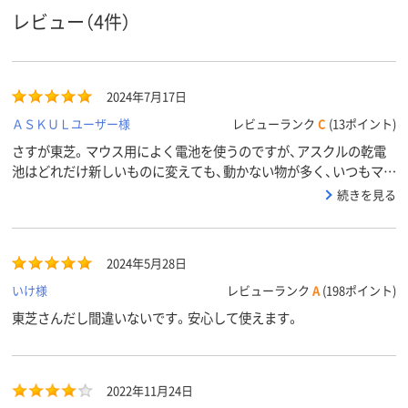
レビュー（4件）
2024年7月17日
ＡＳＫＵＬユーザー様
レビューランク
C
(13ポイント)
さすが東芝。マウス用によく電池を使うのですが、アスクルの乾電
池はどれだけ新しいものに変えても、動かない物が多く、いつもマウ
スが壊れてるのかレシーバーが違うものがくっついているのかなど
続きを見る
良く分からなかったところ、このTOSHIBA電池にしたら一発で作動
しました。Made in Thailandもそれほど信用できないと理解したと
ころに、この東芝の電池、まさかの中国製。でも東芝さんが工程管理
2024年5月28日
をしているからきちんとした製品になっているのだと思います。た
かが電池ですが、このマウス動かない件は結構ストレスだったので
いけ様
レビューランク
A
(198ポイント)
快適に使えてありがたいです。
東芝さんだし間違いないです。安心して使えます。
2022年11月24日