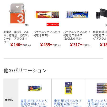
乾電池 単3形 アル
パナソニック アルカリ
パナソニック アルカリ
乾電池 単3
カリ乾電池 北欧パッ
乾電池 単3形
乾電池 エボルタ
乾電池 プ
ケージ アスクルオ
（EVOLTA） 単3…
グ アスク
リ…
￥140～
￥435～
￥317～
￥1
（税込）
（税込）
（税込）
他のバリエーション
商品名
東芝 単3形アルカリ
東芝 単3形アルカリ
東芝 アルカ
乾電池 10本入 17-
乾電池 4個パック
池 単4形 LR03
2034 1セット(50本)
LR6L 4BP 17-2089 1
17-2091 1セ