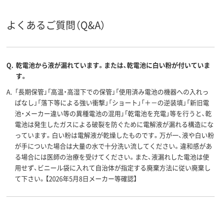
よくあるご質問（Q&A）
Q.
乾電池から液が漏れています。または、乾電池に白い粉が付いていま
す。
A.
「長期保管」「高温・高湿下での保管」「使用済み電池の機器への入れっ
ぱなし」「落下等による強い衝撃」「ショート」「＋－の逆装填」「新旧電
池・メーカー違い等の異種電池の混用」「乾電池を充電」等を行うと、乾
電池は発生したガスによる破裂を防ぐために電解液が漏れる構造にな
っています。白い粉は電解液が乾燥したものです。万が一、液や白い粉
が手についた場合は大量の水で十分洗い流してください。違和感があ
る場合には医師の治療を受けてください。また、液漏れした電池は使
用せず、ビニール袋に入れて自治体が指定する廃棄方法に従い廃棄し
て下さい。【2026年5月8日メーカー等確認】