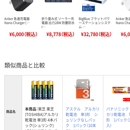
Anker 急速充電器
折り畳み式 ソーラー充
BigBlue フラットパワ
Anker 
Nano Charger (…
電器 出力28W 防塵防水
ーステーションシステ
Nano Cha
I…
ム …
¥6,000（税込）
¥8,778（税込）
¥32,780（税込）
¥6,
類似商品と比較
本商品：
東芝 東芝
アスクル アルカリ
パナソニック
商品名
(TOSHIBA)アルカリ
乾電池 単3形 シ
カリ乾電池 
乾電池 単3形 4本パ
ュリンクなしパッ
形 1パック（
ック(シュリンク)
ク 1パック（10本
入）