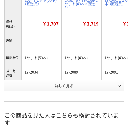
（直送品）
セット(40本)（直送
本)（直送品）
品）
価格
￥1,707
￥2,719
￥2
(税込)
評価
1セット(50本)
1セット(40本)
1セット(40本)
販売単位
メーカー
17-2034
17-2089
17-2091
品番
お申込番
詳しく見る
XH37133
XH37134
XH37136
号
直送品
直送品
直送品
在庫
お届け日
この商品を見た人はこちらも検討されていま
す