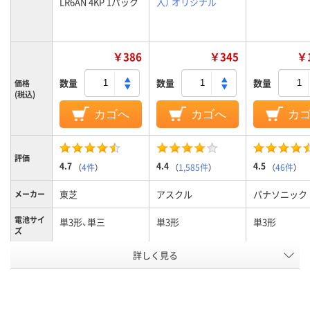
LR6AN 4KP 1パック
入） オリジナル
￥386
￥345
￥1
数量
数量
数量
価格
(税込)
カゴへ
カゴへ
カ
評価
4.7
4.4
4.5
（
4件
）
（
1,585件
）
（
46件
）
東芝
アスクル
パナソニック
メーカー
電池サイ
単3形、単三
単3形
単3形
ズ
アスクル
詳しく見る
商品環境
60
スコア