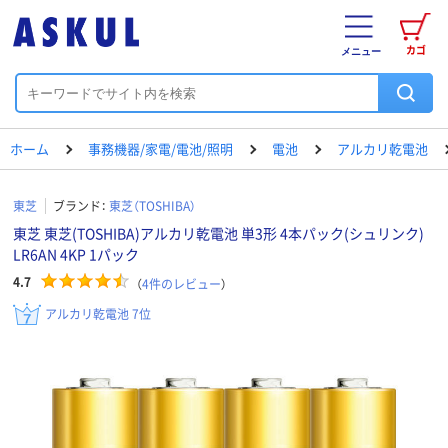
カゴ
メニュー
ホーム
事務機器/家電/電池/照明
電池
アルカリ乾電池
東芝
ブランド：
東芝（TOSHIBA）
東芝 東芝(TOSHIBA)アルカリ乾電池 単3形 4本パック(シュリンク)
LR6AN 4KP 1パック
4.7
（
4
件のレビュー
）
アルカリ乾電池 7位