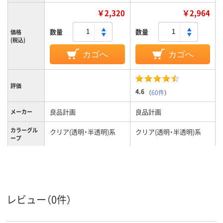
￥2,320
￥2,964
数量
数量
価格
(税込)
カゴへ
カゴへ
評価
4.6
（
60件
）
良品計画
良品計画
メーカー
カラーグル
クリア(透明・半透明)系
クリア(透明・半透明)系
ープ
250mL
400mL
容量
レビュー（0件）