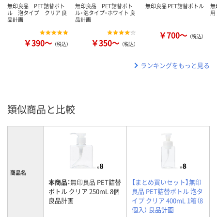
無印良品 PET詰替ボト
無印良品 PET詰替ボト
無印良品 PET詰替ボトル
無
ル 泡タイプ クリア 良
ル・泡タイプ・ホワイト 良
用
品計画
品計画
￥700～
（税込）
￥390～
￥350～
（税込）
（税込）
ランキングをもっと見る
類似商品と比較
商品名
本商品：
無印良品 PET詰替
【まとめ買いセット】無印
ボトル クリア 250mL 8個
良品 PET詰替ボトル 泡タ
良品計画
イプ クリア 400mL 1箱（8
個入） 良品計画