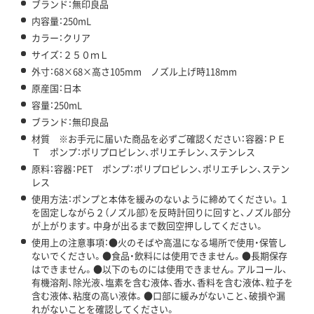
ブランド：無印良品
内容量：250mL
カラー：クリア
サイズ：２５０ｍＬ
外寸：68×68×高さ105mm ノズル上げ時118mm
原産国：日本
容量：250mL
ブランド：無印良品
材質 ※お手元に届いた商品を必ずご確認ください：容器：ＰＥ
Ｔ ポンプ：ポリプロピレン、ポリエチレン、ステンレス
原料：容器：PET ポンプ：ポリプロピレン、ポリエチレン、ステン
レス
使用方法：ポンプと本体を緩みのないように締めてください。１
を固定しながら２（ノズル部）を反時計回りに回すと、ノズル部分
が上がります。中身が出るまで数回空押ししてください。
使用上の注意事項：●火のそばや高温になる場所で使用・保管し
ないでください。●食品・飲料には使用できません。●長期保存
はできません。●以下のものには使用できません。アルコール、
有機溶剤、除光液、塩素を含む液体、香水、香料を含む液体、粒子を
含む液体、粘度の高い液体。●口部に緩みがないこと、破損や漏
れがないことを確認してください。