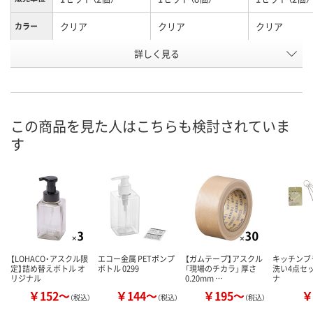
クリア
クリア
クリア
カラー
詳しく見る
クリア 280mL
クリア 280mL
クリア 400mL
内容量
お申込番
NJ00831
NJ00853
NJ00820
号
あり
1点
あり
在庫
この商品を見た人はこちらも検討されていま
す
8月11日（火）
8月11日（火）
8月10日（月）
お届け日
数量
数量
数量
カゴへ
カゴへ
カ
【LOHACO・アスクル限
エコー金属 PETポンプ
【ガムテープ】アスクル
キッチンブ
定】詰め替えボトル オ
ボトル 0299
「現場のチカラ」 厚さ
洗い4点セッ
リジナル
0.20mm …
ナ
￥152～
￥144～
￥195～
￥
（税込）
（税込）
（税込）