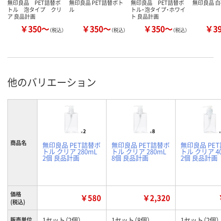
無印良品 PET詰替ボ
無印良品 PET詰替ボト
無印良品 PET詰替ボ
無印良品 白
トル 泡タイプ クリ
ル
トル・泡タイプ・ホワイ
ア 良品計画
ト 良品計画
￥350～
￥350～
￥350～
￥3
（税込）
（税込）
（税込）
他のバリエーション
商品名
無印良品 PET詰替ボ
無印良品 PET詰替ボ
無印良品 PE
トル クリア 280mL
トル クリア 280mL
トル クリア 4
2個 良品計画
8個 良品計画
2個 良品計画
価格
￥580
￥2,320
(税込)
1セット（2個）
1セット（8個）
1セット（2個）
販売単位