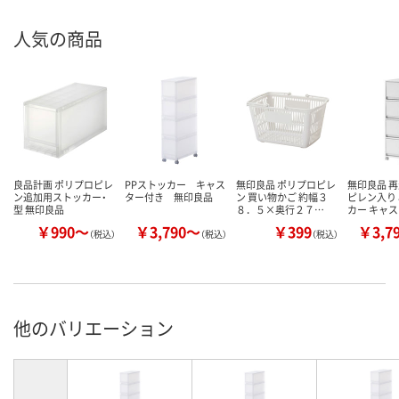
人気の商品
良品計画 ポリプロピレ
PPストッカー キャス
無印良品 ポリプロピレ
無印良品 
ン追加用ストッカー・
ター付き 無印良品
ン 買い物かご 約幅３
ピレン入り
型 無印良品
８．５×奥行２７…
カー キャ
￥990～
￥3,790～
￥399
￥3,7
（税込）
（税込）
（税込）
他のバリエーション