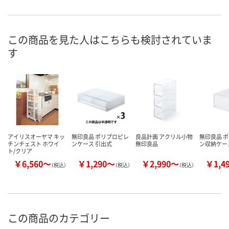
お申込番
NJ07214
465212
925662
号
あり
8点
あり
在庫
この商品を見た人はこちらも検討されていま
す
8月9日（日）
8月9日（日）
8月9日（日）
お届け日
数量
数量
数量
カゴへ
カゴへ
カ
アイリスオーヤマ キッ
無印良品 ポリプロピレ
良品計画 アクリル小物
無印良品 
チンチェスト ホワイ
ンケース 引出式
無印良品
ン収納ケー
ト/クリア
￥6,560～
￥1,290～
￥2,990～
￥1,4
（税込）
（税込）
（税込）
この商品のカテゴリー