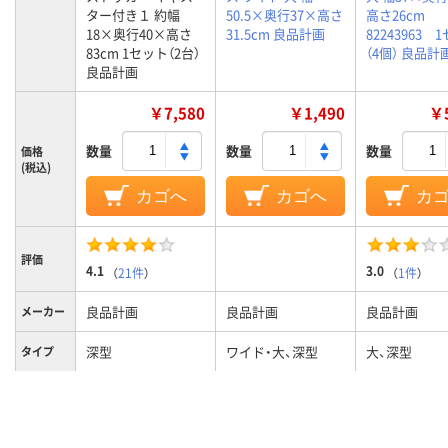
ター付き１ 約幅
50.5×奥行37×高さ
高さ26cm
18×奥行40×高さ
31.5cm 良品計画
82243963 
83cm 1セット（2台）
（4個） 良品計
良品計画
￥7,580
￥1,490
￥5
数量
数量
数量
価格
(税込)
カゴへ
カゴへ
カ
評価
4.1
3.0
（
21件
）
（
1件
）
良品計画
良品計画
良品計画
メーカー
深型
ワイド・大、深型
大、深型
タイプ
ホワイト系
クリア(透明・半透明)
カラーグ
ループ
系