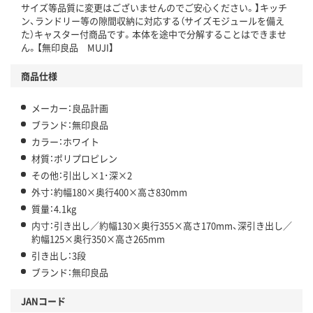
サイズ等品質に変更はございませんのでご安心ください。】キッチ
ン、ランドリー等の隙間収納に対応する（サイズモジュールを備え
た）キャスター付商品です。本体を途中で分解することはできませ
ん。【無印良品 MUJI】
商品仕様
メーカー：良品計画
ブランド：無印良品
カラー：ホワイト
材質：ポリプロピレン
その他：引出し×1･深×2
外寸：約幅180×奥行400×高さ830mm
質量：4.1kg
内寸：引き出し／約幅130×奥行355×高さ170mm、深引き出し／
約幅125×奥行350×高さ265mm
引き出し：3段
ブランド：無印良品
JANコード