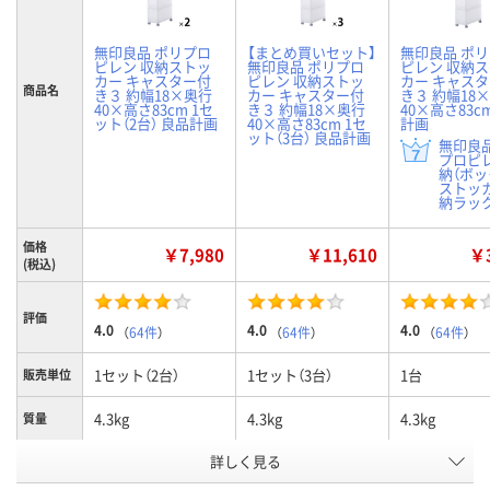
無印良品 ポリプロ
【まとめ買いセット】
無印良品 ポ
ピレン 収納ストッ
無印良品 ポリプロ
ピレン 収納
カー キャスター付
ピレン 収納ストッ
カー キャス
商品名
き３ 約幅18×奥行
カー キャスター付
き３ 約幅18
40×高さ83cm 1セ
き３ 約幅18×奥行
40×高さ83c
ット（2台） 良品計画
40×高さ83cm 1セ
計画
ット（3台） 良品計画
無印良品
プロピ
納（ボッ
ストッ
納ラック）
価格
￥7,980
￥11,610
￥3
(税込)
評価
4.0
4.0
4.0
（
64件
）
（
64件
）
（
64件
）
1セット（2台）
1セット（3台）
1台
販売単位
4.3kg
4.3kg
4.3kg
質量
詳しく見る
4段
4段
4段
引き出し