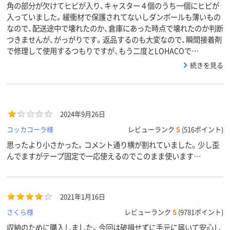
角の部分が欠けてヒビが入り、キャスター４個のうち一個にヒビが
入っていました。緩衝材で保護されてないしダンボールも薄いもの
なので、配送途中で壊れたのか、倉庫にあった時点で壊れたのか判断
つきませんが、がっがりです。返品するのも大変なので、瞬間接着剤
で修理して使用するつもりですが、もう二度とLOHACOで…
続きを見る
2024年9月26日
コッカコーラ様
レビューランク
S
(516ポイント)
思ったより小さかった。コメント通り横が割れていました。少し歪
んでますがテープ固定で一応使えるのでこのまま使います…
2021年1月16日
さくら様
レビューランク
S
(9781ポイント)
収納のために購入しました。今回は破損せずに手元に届いて安心し