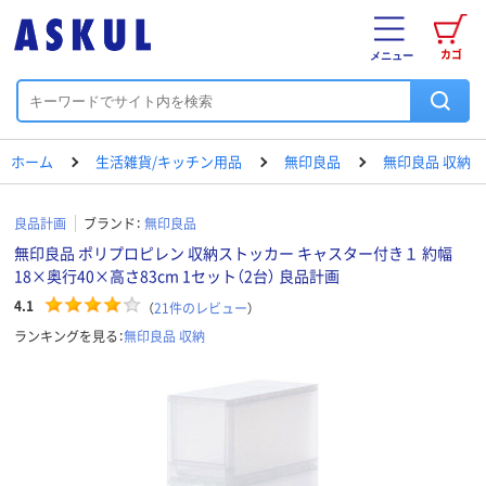
カゴ
メニュー
ホーム
生活雑貨/キッチン用品
無印良品
無印良品 収納
良品計画
ブランド：
無印良品
無印良品 ポリプロピレン 収納ストッカー キャスター付き１ 約幅
18×奥行40×高さ83cm 1セット（2台） 良品計画
4.1
（
21
件のレビュー
）
ランキングを見る：
無印良品 収納