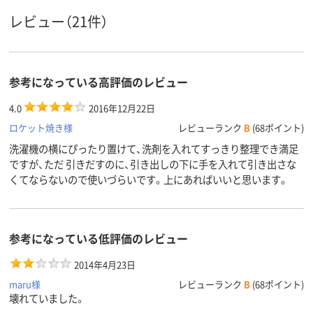
4.1kg
質量
レビュー（21件）
ポリプロピレン
材質
参考になっている高評価のレビュー
4.0
2016年12月22日
ロケット焼き様
レビューランク
B
(68ポイント)
洗濯機の横にぴったり置けて、洗剤を入れてすっきり整理でき満足
ですが、ただ 引きだすのに、引き出しの下に手を入れて引き出さな
くてならないので使いづらいです。上にあればいいと思います。
参考になっている低評価のレビュー
2014年4月23日
maru様
レビューランク
B
(68ポイント)
壊れていました。