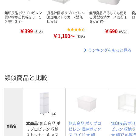
無印良品 ポリプロピレン
良品計画 ポリプロピレン
無印良品 吊るしても使え
良
買い物かご 約幅３８．５
追加用ストッカー・型 無
る 薄型収納ケース 奥行１
ロ
×奥行２７…
印良品
５ｃｍ 約…
￥399
￥690
（税込）
（税込）
￥1,190～
（税込）
ランキングをもっと見る
類似商品と比較
本商品：
無印良品 ポ
無印良品 ポリプロ
無印良品 ポ
商品名
リプロピレン 収納
ピレン 収納ボック
ピレン 収納
ストッカー キャス
ス ワイド 大 幅
大 幅37×奥行