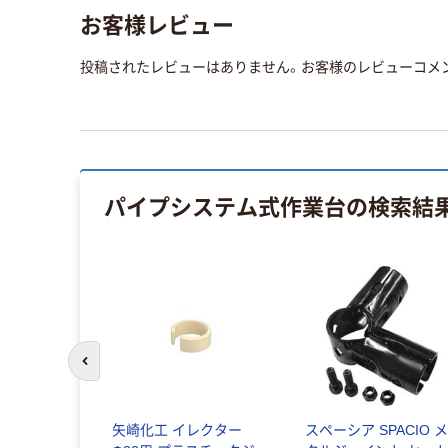
お客様レビュー
投稿されたレビューはありません。お客様のレビューコメ
パイプシステム式作業台
の検索結
前のスライドへ
イント J-
矢崎化工 イレクター
スペーシア SPACIO 