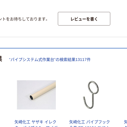
レビューを書く
ントをお待ちしております。
果
“
パイプシステム式作業台
”の検索結果
13117
件
メ
矢崎化工 ヤザキ イレク
矢崎化工 パイプフック