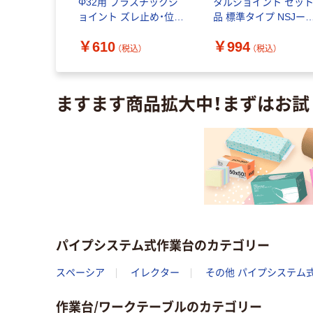
ラック BL 1
Φ32用 プラスチックジ
タルジョイント セッ
（直送品）
ョイント ズレ止め・位置
品 標準タイプ NSJー2 
決め用 JBー38A IVO 1
個 256-5030（直送品）
￥610
￥994
セット(10個)（直送品）
込）
（税込）
（税込）
ますます商品拡大中！まずはお試
パイプシステム式作業台のカテゴリー
スペーシア
イレクター
その他 パイプシステム
作業台/ワークテーブルのカテゴリー