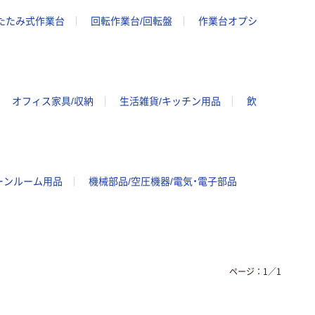
たたみ式作業台
回転作業台/回転盤
作業台オプシ
オフィス家具/収納
生活雑貨/キッチン用品
飲
ーンルーム用品
機械部品/空圧機器/電気・電子部品
ページ：
1
／
1