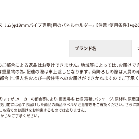
スリム(φ19mmパイプ専用)用のパネルホルダー。【注意・使用条件】●φ2
ブランド名
のご都合による返品はお受けできません。地域等によっては、お届けで
は重量物の為、配達の際は車上渡しとなります。荷降ろしの際は人員の確
の都合上、個人名および一般住宅へのお届けができかねますのでご了承く
ますが、メーカーの都合等により、商品規格・仕様（容量、パッケージ、原材料、原産
使用前には必ずお届けした商品の商品ラベルや注意書きをご確認ください。さらに詳
ずしも箱でのお届けをお約束するものではありません。
かじめご了承ください。