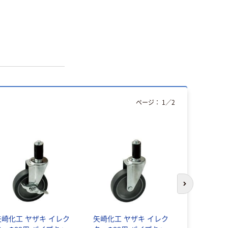
ページ：
1
／
2
次のスライド
矢崎化工 ヤザキ イレク
矢崎化工 ヤザキ イレク
矢崎化工 Φ