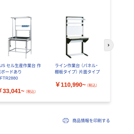
次のスライド
SUS セル生産作業台 作
ライン作業台 （パネル・
スペーシア
業ボードあり
棚板タイプ） 片面タイプ
サ20 JB-6
FTR2880
ト(5個)（直
￥110,990~
（税込）
￥33,041~
￥7,900
（税込）
商品情報を印刷する