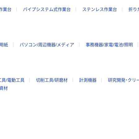
作業台
パイプシステム式作業台
ステンレス作業台
折り
ー用紙
パソコン/周辺機器/メディア
事務機器/家電/電池/照明
工具/電動工具
切削工具/研磨材
計測機器
研究開発・クリ
/資材