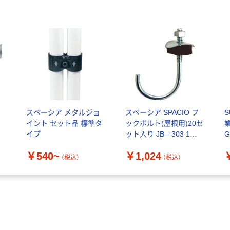
イ
スペーシア メタルジョ
スペーシア SPACIO フ
イント セット品 標準タ
ックボルト(屋根用)20セ
イプ
ット入り JB―303 1個
G
108-2194（直送品）
￥540~
￥1,024
（税込）
（税込）