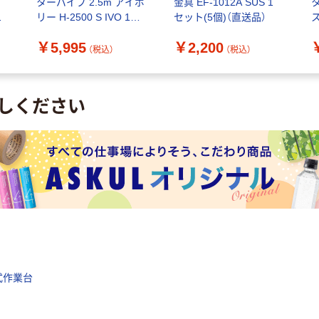
ト
ターパイプ 2.5m アイボ
金具 EF-1012A SUS 1
1
リー H-2500 S IVO 1セ
セット(5個)（直送品）
ス
ット(5個:1個×5本)（直送
1
￥5,995
￥2,200
品）
（税込）
（税込）
しください
式作業台