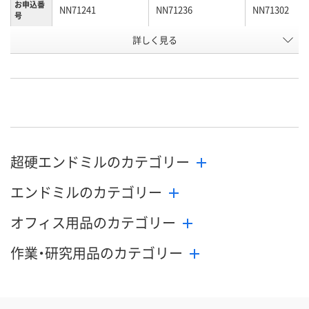
お申込番
NN71241
NN71236
NN71302
号
詳しく見る
直送品
直送品
直送品
在庫
8月24日（月）まで
8月24日（月）まで
8月24日（月）
お届け日
数量
数量
数量
カゴへ
カゴへ
カ
超硬エンドミルのカテゴリー
エンドミルのカテゴリー
オフィス用品のカテゴリー
作業・研究用品のカテゴリー