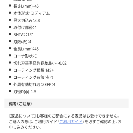
長さL(mm)：45
本体形式：ミディアム
最大切込み：3.8
取付け部径：4
BHTA2：15°
刃数(枚)：4
全長L(mm)：45
コーナ形状：C
切れ刃基準径許容差最小：-0.02
コーティング種類：MS+
コーティング有無：有り
外周有効切れ刃：ZEFP：4
刃径D(φ)：1.5
備考（ご注意）
【返品について】お客様のご都合による返品はお受けできません。
ご購入の際は、ご利用ガイド「
ご利用ガイド
」を必ずご確認の上、お
申し込みください。