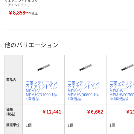
クエアエンドミル スク
エアエンドミル_…
￥8,858～
（税込）
他のバリエーション
商品名
三菱マテリアル ス
三菱マテリアル ス
三菱マテリア
クエアエンドミル
クエアエンドミル
クエアエンド
MPMHV
MPMHV
MPMHV
MPMHVD1000 1個
MPMHVD0600 1個
MPMHVD1200
（直送品）
（直送品）
個（直送品）
価格
￥12,441
￥6,662
￥23
(税込)
1個
1個
1個
販売単位