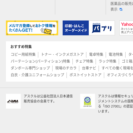
医薬品の販売
表示
おすすめ特集
コピー用紙特集
トナー・インクメガストア
電卓特集
電池特集
タ
パーテーション(パーティション)特集
チェア特集
ラック特集
ゴミ箱
ダンボール専門ショップ
現場のチカラ
台車ナビ
すべての働く現場
白衣・介護ユニフォームショップ
ポストイットストア
オフィスづくり
アスクルは公益社団法人日本通信
アスクルは情報セキュ
販売協会の会員です。
ジメントシステムの国
る「ISO 27001」の
います。