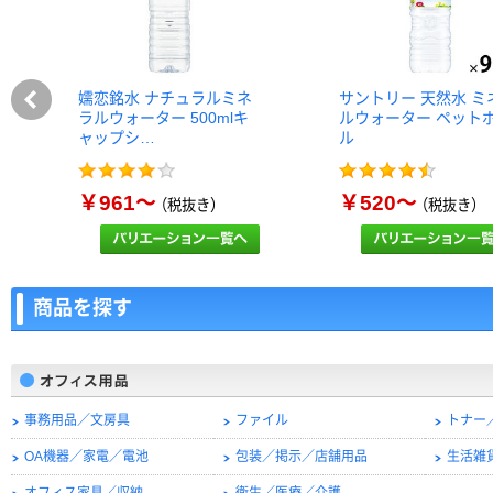
嬬恋銘水 ナチュラルミネ
サントリー 天然水 ミ
ラルウォーター 500mlキ
ルウォーター ペット
ャップシ…
ル
￥961～
￥520～
（税抜き）
（税抜き）
商品を探す
事務用品／文房具
ファイル
トナー
OA機器／家電／電池
包装／掲示／店舗用品
生活雑