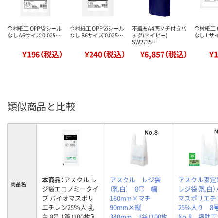
今村紙工 OPP袋シール
今村紙工 OPP袋シール
不織布A4底マチ付きバ
今村紙工 
なし A6サイズ 0.025…
なし B6サイズ 0.025…
ッグ(ネイビー)
なし Lサイ
SW2735…
¥196（税込）
¥240（税込）
¥6,857（税込）
¥
類似商品と比較
本商品：
アスクル レ
アスクル レジ袋
アスクル限
商品名
ジ袋エコノミータイ
（乳白） 8号 幅
レジ袋（乳白）
プ バイオマスポリ
160mm×マチ
マスポリエチ
エチレン25％入 乳
90mm×縦
25%入り 
白 8号 1箱（100枚入
340mm 1袋（100枚
No.8 福助