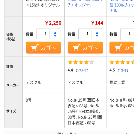
×15袋） オリジナル
入） オリジナル
袋(100枚入)
ナル
￥2,256
￥144
数量
数量
数量
価格
(税込)
カゴへ
カゴへ
カ
評価
4.4
4.5
（
125件
）
（
13件
）
アスクル
アスクル
福助工業
メーカー
8号
No.8、25号（西日本
No.8、8号、08
表記）、08号、No.8、
No.8、8号、08
25号（西日本表記）、
サイズ
08号、No.8、25号（西
日本表記）、08号