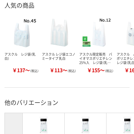
人気の商品
アスクル レジ袋（乳
アスクル レジ袋エコノ
アスクル限定販売 バ
アスクル 
白）
ミータイプ 乳白
イオマスポリエチレン
ポリエチレ
25％入 レジ袋（乳…
レジ袋（乳白
￥137～
￥113～
￥155～
￥1
（税込）
（税込）
（税込）
他のバリエーション