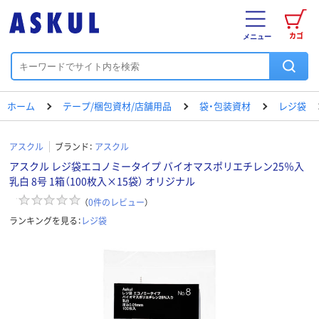
カゴ
メニュー
ホーム
テープ/梱包資材/店舗用品
袋・包装資材
レジ袋
アスクル
ブランド：
アスクル
アスクル レジ袋エコノミータイプ バイオマスポリエチレン25％入
乳白 8号 1箱（100枚入×15袋） オリジナル
（
0
件のレビュー
）
ランキングを見る：
レジ袋