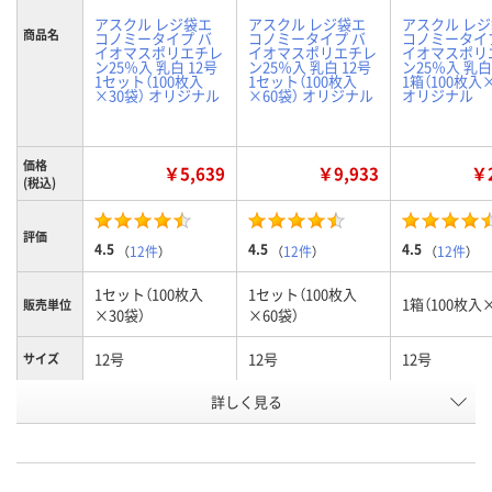
アスクル レジ袋エ
アスクル レジ袋エ
アスクル レ
商品名
コノミータイプ バ
コノミータイプ バ
コノミータイ
イオマスポリエチレ
イオマスポリエチレ
イオマスポリ
ン25％入 乳白 12号
ン25％入 乳白 12号
ン25％入 乳白
1セット（100枚入
1セット（100枚入
1箱（100枚入
×30袋） オリジナル
×60袋） オリジナル
オリジナル
価格
￥5,639
￥9,933
￥2
(税込)
評価
4.5
4.5
4.5
（
12件
）
（
12件
）
（
12件
）
1セット（100枚入
1セット（100枚入
1箱（100枚入
販売単位
×30袋）
×60袋）
12号
12号
12号
サイズ
お申込番
詳しく見る
NR95322
NR95334
NR95311
号
あり
あり
あり
在庫