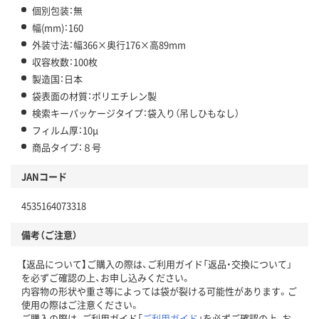
個別包装：無
幅(mm)：160
外装寸法：幅366×奥行176×高89mm
収容枚数：100枚
製造国：日本
袋表面の材質：ポリエチレン製
検索キーパッケージタイプ：袋入り（吊しひもなし）
フィルム厚：10μ
商品タイプ：８号
JANコード
4535164073318
備考（ご注意）
【返品について】ご購入の際は、ご利用ガイド「返品・交換について」
を必ずご確認の上、お申し込みください。
内容物の形状や重さ等によっては袋が裂ける可能性があります。ご
使用の際はご注意ください。
ご購入の際は、ご利用ガイド「
ご利用ガイド
」を必ずご確認の上、お