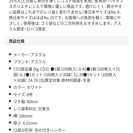
25％入)と比較し厚みを薄くしコスト低減を実現。省資源・バイオマ
アスクル商品環境スコア詳細／加点項目
」で確認できます。
スポリエチレン入で環境に優しい商品です。透けにくく、開きやす
い品質はこれまでのレジ袋と変わりません！東日本サイズはNo.8、
西日本サイズはほぼNo.25です。お客様への負担を軽く、環境にや
さしく。使用後は、ゴミ袋などの二次利用をおすすめします。アス
クル限定・ロハコ限定
商品仕様
メーカー：アスクル
ブランド：アスクル
CO2排出量 [kg-CO2]：●1袋（100枚入）:0.42●1箱（100枚入×15
袋）:6.2●1セット（100枚入×30袋）:12.39●1セット（100枚入
×60袋）:24.78 (注)算定対象:原材料調達・生産
カラー：ホワイト
サイズ：8号
マチ幅：90mm
レジ袋有料化：対象外
横：160mm
厚さ：0.01mm
口部分形状：舌片付きハンガー