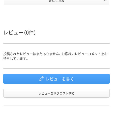
詳しく見る
0.01mm
0.012mm
0.012mm
厚さ
ホワイト系
ホワイト系
ホワイト系
カラーグ
ループ
レジ袋有
対象外
対象外
料化
レビュー（0件）
90mm
90mm
90
マチ幅
HDPE（カサカサタイ
ポリエチレン
プ）
（HDPE）、ポリエチレ
投稿されたレビューはまだありません。お客様のレビューコメントをお
ン、ポリエチレン
材質
待ちしています。
（HDPE）、ポリエチレ
ン
167g
重量
レビューを書く
アスクル
商品環境
86
25
80
レビューをリクエストする
スコア