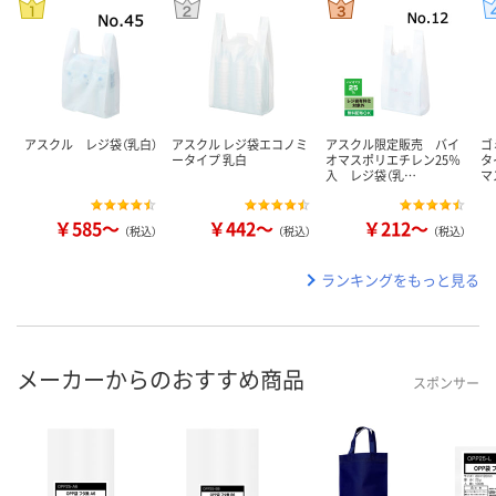
アスクル レジ袋（乳白）
アスクル レジ袋エコノミ
アスクル限定販売 バイ
ゴ
ータイプ 乳白
オマスポリエチレン25％
タ
入 レジ袋（乳…
マ
￥585～
￥442～
￥212～
（税込）
（税込）
（税込）
ランキングをもっと見る
メーカーからのおすすめ商品
スポンサー