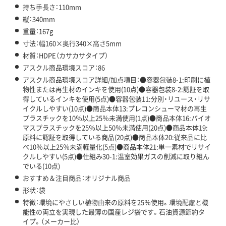
持ち手長さ：110mm
縦：340mm
重量：167g
寸法：幅160×奥行340×高さ5mm
材質：HDPE（カサカサタイプ）
アスクル商品環境スコア：86
アスクル商品環境スコア詳細/加点項目：●容器包装8-1:印刷に植
物性または再生材のインキを使用(10点)●容器包装8-2:認証を取
得しているインキを使用(5点)●容器包装11:分別・リユース・リサ
イクルしやすい(10点)●商品本体13:プレコンシューマ材の再生
プラスチックを10％以上25％未満使用(1点)●商品本体16:バイオ
マスプラスチックを25％以上50％未満使用(20点)●商品本体19:
原料に認証を取得している商品(20点)●商品本体20:従来品に比
べ10％以上25％未満軽量化(5点)●商品本体21:単一素材でリサイ
クルしやすい(5点)●仕組み30-1:温室効果ガスの削減に取り組ん
でいる(10点)
おすすめ＆注目商品：オリジナル商品
形状：袋
特徴：環境にやさしい植物由来の原料を25％使用。環境配慮と機
能性の両立を実現した最薄の国産レジ袋です。石油資源節約タ
イプ。（メーカー比）