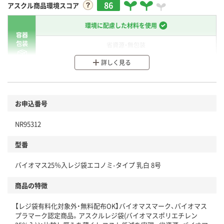
86
アスクル商品環境スコア
環境に配慮した材料を使用
容器
包装
省資源・無包装
詳しく見る
分別・リサイクルしやすい設計
環境に配慮した材料を使用
商品
お申込番号
本体
省資源・省エネ・節水
NR95312
分別・リサイクルしやすい設計
型番
独自の回収スキームがある
バイオマス25％入レジ袋エコノミ-タイプ 乳白 8号
仕組
アスクルで資源循環している
商品の特徴
温室効果ガスなどの削減
【レジ袋有料化対象外・無料配布OK】バイオマスマーク、バイオマス
プラマーク認定商品。アスクルレジ袋(バイオマスポリエチレン
この商品の環境配慮ポイントです。下記商品詳細「