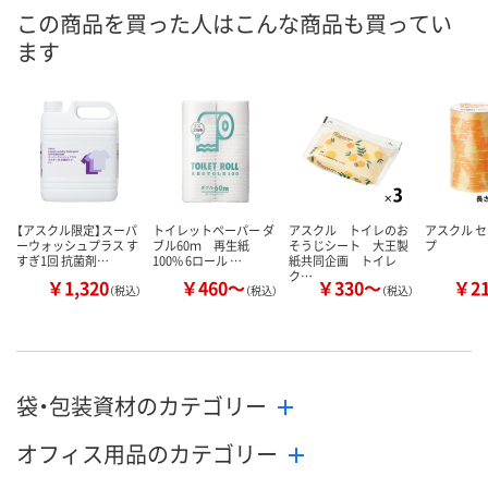
8月10日（月）
8月10日（月）
8月10日（月）
お届け日
この商品を買った人はこんな商品も買ってい
ます
数量
数量
数量
カゴへ
カゴへ
カ
【アスクル限定】スーパ
トイレットペーパー ダ
アスクル トイレのお
アスクル 
ーウォッシュプラス す
ブル60ｍ 再生紙
そうじシート 大王製
プ
すぎ1回 抗菌剤…
100% 6ロール …
紙共同企画 トイレ
ク…
￥1,320
￥460～
￥330～
￥2
（税込）
（税込）
（税込）
袋・包装資材のカテゴリー
オフィス用品のカテゴリー