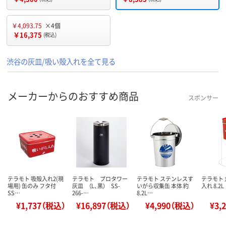
￥4,093.75
×4個
￥16,375
(税込)
渋谷の灰皿/吸い殻入れを全て見る
メーカーからのおすすめ商品
スポンサー
テラモト 吸殻入れ2(現
テラモト プロタワー
テラモト ステンレスす
テラモト
場用) 缶のみ フタ付
灰皿 （L、黒） SS-
いがら収集缶 本体 約
入れ 8.2L
SS…
266-…
8.2L…
¥1,737（税込）
¥16,897（税込）
¥4,990（税込）
¥3,