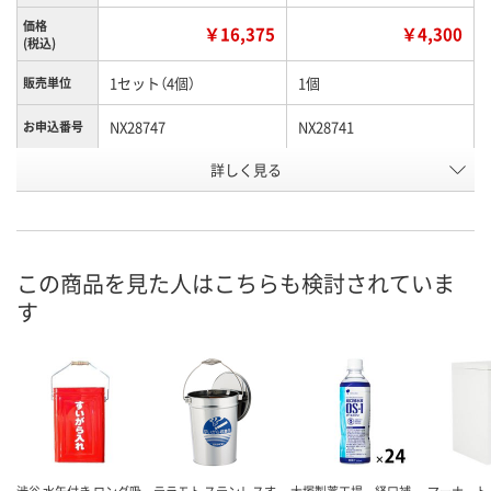
価格
￥16,375
￥4,300
(税込)
1セット（4個）
1個
販売単位
NX28747
NX28741
お申込番号
詳しく見る
1点
5点
在庫
8月8日（土）
8月8日（土）
お届け日
数量
数量
この商品を見た人はこちらも検討されていま
す
カゴへ
カゴへ