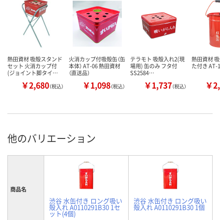
熱田資材 吸殻スタンド
火消カップ付吸殻缶（缶
テラモト 吸殻入れ2(現
熱田資材 吸
セット 火消カップ付
本体） AT-06 熱田資材
場用) 缶のみ フタ付
た付き AT-1
(ジョイント脚タイ…
（直送品）
SS2584…
￥2,680
￥1,098
￥1,737
￥2,
（税込）
（税込）
（税込）
他のバリエーション
商品名
渋谷 水缶付き ロング吸い
渋谷 水缶付き ロング吸い
殻入れ A0110291B30 1セ
殻入れ A0110291B30 1個
ット(4個)