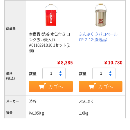
商品名
本商品：
渋谷 水缶付き ロ
ぶんぶく タバコペール
ング吸い殻入れ
CP-Z-12（直送品）
A0110291B30 1セット(2
個)
￥8,385
￥10,780
数量
数量
価格
(税込)
カゴへ
カゴへ
渋谷
ぶんぶく
メーカー
約1050ｇ
1.0kg
質量