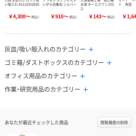
渋谷 水缶付き ロング吸
テラモト ステンレスす
大塚製薬工場 経口補
マーナ ト
い殻入れ A0110291B30
いがら収集缶 シルバー
水液 オーエスワン（OS-
ト 角型
1）
￥4,300～
￥910～
￥143～
￥1,6
（税込）
（税込）
（税込）
灰皿/吸い殻入れのカテゴリー
ゴミ箱/ダストボックスのカテゴリー
オフィス用品のカテゴリー
作業・研究用品のカテゴリー
あなたが最近チェックした商品
閲覧履歴の削除