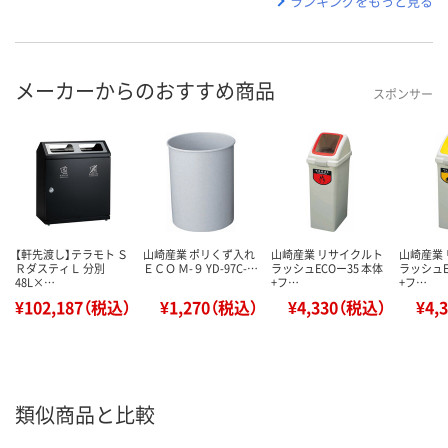
ランキングをもっと見る
メーカーからのおすすめ商品
スポンサー
【軒先渡し】テラモト Ｓ
山崎産業 ポリくず入れ
山崎産業 リサイクルト
山崎産業
ＲダスティＬ 分別
ＥＣＯ Ｍ-９ YD-97C-…
ラッシュECOー35 本体
ラッシュE
48L×…
+フ…
+フ…
¥102,187（税込）
¥1,270（税込）
¥4,330（税込）
¥4,
類似商品と比較