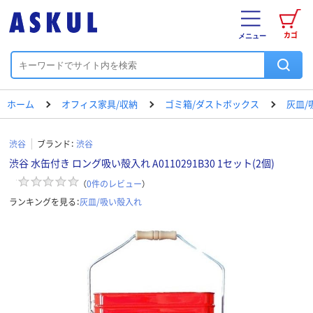
カゴ
メニュー
ホーム
オフィス家具/収納
ゴミ箱/ダストボックス
灰皿/
渋谷
ブランド：
渋谷
渋谷 水缶付き ロング吸い殻入れ A0110291B30 1セット(2個)
（
0
件のレビュー
）
ランキングを見る：
灰皿/吸い殻入れ