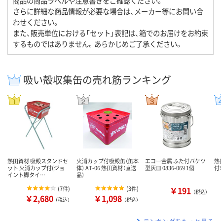
商品の商品ラベルや注意書きをご確認ください。
さらに詳細な商品情報が必要な場合は、メーカー等にお問い合
わせください。
また、販売単位における「セット」表記は、箱でのお届けをお約束
するものではありません。あらかじめご了承ください。
吸い殻収集缶の売れ筋ランキング
熱田資材 吸殻スタンドセ
火消カップ付吸殻缶（缶本
エコー金属 ふた付バケツ
熱
ット 火消カップ付(ジョ
体） AT-06 熱田資材（直送
型灰皿 0836-069 1個
付き
イント脚タイ…
品）
(
7件
)
(
3件
)
￥191
（税込）
￥2,680
￥1,098
（税込）
（税込）