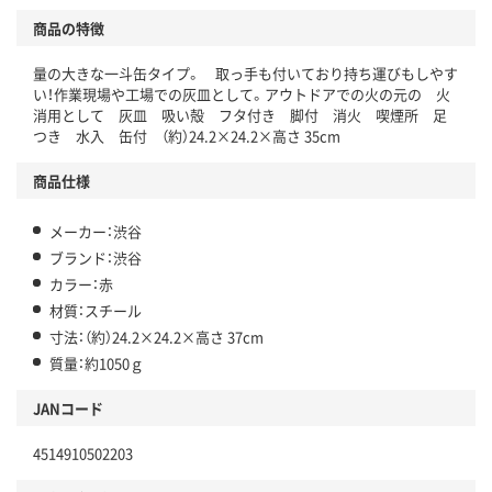
商品の特徴
量の大きな一斗缶タイプ。 取っ手も付いており持ち運びもしやす
い！作業現場や工場での灰皿として。アウトドアでの火の元の 火
消用として 灰皿 吸い殻 フタ付き 脚付 消火 喫煙所 足
つき 水入 缶付 （約）24.2×24.2×高さ 35cm
商品仕様
メーカー：渋谷
ブランド：渋谷
カラー：赤
材質：スチール
寸法：（約）24.2×24.2×高さ 37cm
質量：約1050ｇ
JANコード
4514910502203