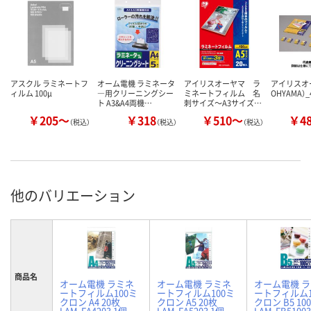
アスクル ラミネートフ
オーム電機 ラミネータ
アイリスオーヤマ ラ
アイリスオーヤ
ィルム 100μ
―用クリーニングシー
ミネートフィルム 名
OHYAMA）_
ト A3&A4両機…
刺サイズ～A3サイズ…
￥205～
￥318
￥510～
￥4
（税込）
（税込）
（税込）
他のバリエーション
商品名
オーム電機 ラミネ
オーム電機 ラミネ
オーム電機 
ートフィルム100ミ
ートフィルム100ミ
ートフィルム1
クロン A4 20枚
クロン A5 20枚
クロン B5 10
LAM-FA4203 1個
LAM-FA5203 1個
LAM-FB5100