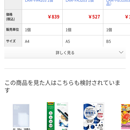
品）
価格
￥839
￥527
￥1
(税込)
1個
1個
1個
販売単位
A4
A5
B5
サイズ
お申込番
詳しく見る
P015763
P015766
P015770
号
3点
5点
あり
在庫
8月11日（火）
8月11日（火）
8月24日（月）
お届け日
この商品を見た人はこちらも検討されていま
す
数量
数量
数量
カゴへ
カゴへ
カ