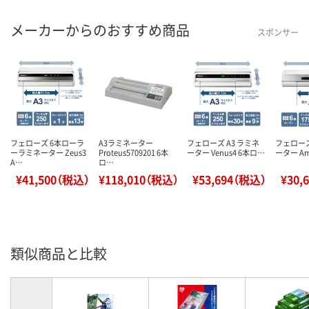
メーカーからのおすすめ商品
スポンサー
フェローズ 6本ローラ
A3ラミネーター
フェローズ A3 ラミネ
フェローズ
ーラミネーター Zeus3
Proteus5709201 6本
ーター Venus4 6本ロ…
ーター Am
A…
ロ…
¥41,500（税込）
¥118,010（税込）
¥53,694（税込）
¥30,
類似商品と比較