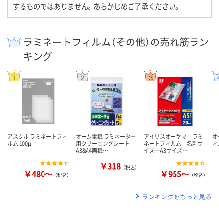
するものではありません。あらかじめご了承ください。
ラミネートフィルム（その他）の売れ筋ラン
キング
アスクル ラミネートフィ
オーム電機 ラミネータ―
アイリスオーヤマ ラミ
オ
ルム 100μ
用クリーニングシート
ネートフィルム 名刺サ
ィ
A3&A4両機…
イズ～A3サイズ…
￥318
（税込）
￥480～
￥955～
（税込）
（税込）
ランキングをもっと見る