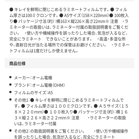
● キレイを鮮明に閉じこめるラミネートフィルムです。● フィル
ム厚さは100ミクロンです。● A5サイズ（158×220mm）● 100枚入
り● パッケージ寸法（約）：横163×縦226×高さ22mm※ 注意 ・ラ
ミネーターの取扱いは、ラミネーター付属の取扱説明書をご覧くだ
さい。 ・使い方や機械操作を誤ったりした場合、気泡が入るなど、
完全にラミネート できないことがあります。 ・高温・多湿な所
や、直射日光が当たる場所での保管はお避けください。 ・ラミネー
トフィルムは1度だけしか使えません。
商品仕様
メーカー：オーム電機
ブランド：オーム電機（OHM）
フィルムのサイズ：A5
その他1：● キレイを鮮明に閉じこめるラミネートフィルムで
す。● フィルム厚さは１００ミクロンです。● Ａ５サイズ（１５
８×２２０ｍｍ）● １００枚入り● パッケージ寸法（約）：横１６
３×縦２２６×高さ２２ｍｍ※ 注意 ・ラミネーターの取扱
いは、ラミネーター付属
その他2：の取扱説明書をご覧ください。 ・使い方や機械操作
を誤ったりした場合、気泡が入るなど、完全にラミネート