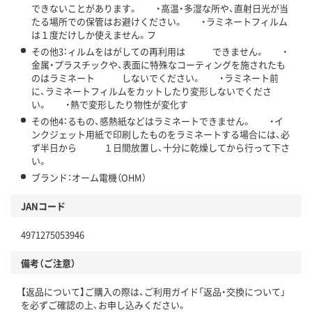
できないことがあります。 ・高温・多湿な所や、直射日光が当
たる場所での保管はお避けください。 ・ラミネートフィルム
は１度だけしか使えません。フ
その他3：ィルムをはがしての再利用は できません。 ・
金属・プラスチックや、表面に特殊なコーティングを施されたも
のはラミネート しないでください。 ・ラミネート前
に、ラミネートフィルムをカットしたり変形しないでくださ
い。 ・熱で変形したり物性が変化す
その他4：るもの、感熱紙などはラミネートできません。 ・イ
ンクジェット用紙で印刷したものをラミネートする場合には、必
ず半日から １日間放置し、十分に乾燥してから行って下さ
い。
ブランド：オーム電機（OHM）
JANコード
4971275053946
備考（ご注意）
【返品について】ご購入の際は、ご利用ガイド「返品・交換について」
を必ずご確認の上、お申し込みください。