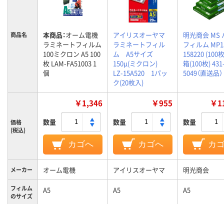
本商品：
オーム電機
アイリスオーヤマ
明光商会 MS
商品名
ラミネートフィルム
ラミネートフィル
フィルム MP1
100ミクロン A5 100
ム A5サイズ
158220 (100
枚 LAM-FA51003 1
150μ(ミクロン)
箱(100枚) 431
個
LZ-15A520 1パッ
5049（直送品）
ク(20枚入)
￥1,346
￥955
￥11
数量
数量
数量
価格
(税込)
カゴへ
カゴへ
カ
オーム電機
アイリスオーヤマ
明光商会
メーカー
フィルム
A5
A5
A5
のサイズ
フィルム
100μm
150μm
150μm
の厚さ