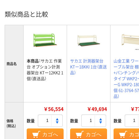
類似商品と比較
本商品：
サカエ 作業
サカエ 計測器架台
山金工業 ワ
商品名
台 オプション計測
KTー18KKI 1台（直送
ーブル架台 棚
器架台 KTー12KK2 1
品）
+パンチング
個（直送品）
タイプ WKP2ー
ーG WKP2-180
個 61-3764-
品）
￥56,554
￥49,694
￥77
数量
数量
数量
価格
(税込)
カゴへ
カゴへ
カ