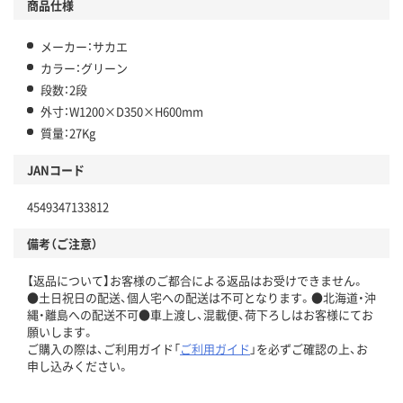
商品仕様
メーカー：サカエ
カラー：グリーン
段数：2段
外寸：W1200×D350×H600mm
質量：27Kg
JANコード
4549347133812
備考（ご注意）
【返品について】お客様のご都合による返品はお受けできません。
●土日祝日の配送、個人宅への配送は不可となります。●北海道・沖
縄・離島への配送不可●車上渡し、混載便、荷下ろしはお客様にてお
願いします。
ご購入の際は、ご利用ガイド「
ご利用ガイド
」を必ずご確認の上、お
申し込みください。