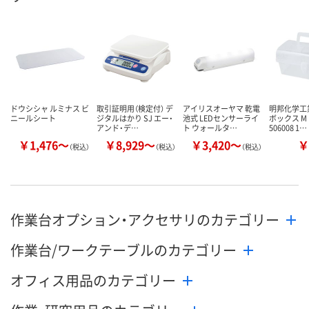
ドウシシャ ルミナス ビ
取引証明用（検定付） デ
アイリスオーヤマ 乾電
明邦化学工
ニールシート
ジタルはかり SJ エー・
池式 LEDセンサーライ
ボックス M
アンド・デ…
ト ウォールタ…
506008 1…
￥1,476～
￥8,929～
￥3,420～
￥
（税込）
（税込）
（税込）
作業台オプション・アクセサリのカテゴリー
作業台/ワークテーブルのカテゴリー
オフィス用品のカテゴリー