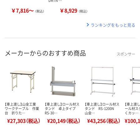
DRTN …
￥7,816～
￥8,929
（税込）
（税込）
ランキングをもっと見る
メーカーからのおすすめ商品
スポンサー
【車上渡し】山金工業
【車上渡し】ロール材ス
【車上渡し】ロール材ス
【車上渡し
ワークテーブル 作業
タンド 卓上タイプ
タンド RS-1200N
ール材ス
台 折りた…
RS-30…
山金…
くカッ…
¥27,303（税込）
¥20,149（税込）
¥43,256（税込）
¥100,