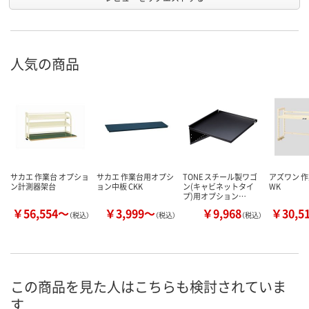
人気の商品
サカエ 作業台 オプショ
サカエ 作業台用オプシ
TONE スチール製ワゴ
アズワン 
ン計測器架台
ョン中板 CKK
ン(キャビネットタイ
WK
プ)用オプション…
￥56,554～
￥3,999～
￥9,968
￥30,5
（税込）
（税込）
（税込）
この商品を見た人はこちらも検討されていま
す