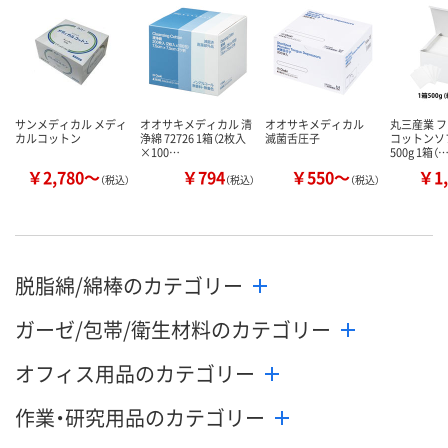
サンメディカル メディ
オオサキメディカル 清
オオサキメディカル
丸三産業 
カルコットン
浄綿 72726 1箱（2枚入
滅菌舌圧子
コットンソ
×100…
500g 1箱（
￥2,780～
￥794
￥550～
￥1,
（税込）
（税込）
（税込）
脱脂綿/綿棒のカテゴリー
ガーゼ/包帯/衛生材料のカテゴリー
オフィス用品のカテゴリー
作業・研究用品のカテゴリー