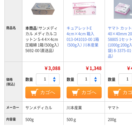
本商品：
サンメディ
キュアレットE
ヤマト カッ
商品名
カル メディカルコ
4cm×4cm 箱入
40×40mm 20
ットン S-4 4×4cm
013-041010-00 1箱
58805 1セッ
圧縮綿 1箱（500g入）
（500g入） 川本産業
(1000g:200g
5692-00（直送品）
袋) 8-3375-0
品）
￥3,088
￥1,348
￥4
数量
数量
数量
価格
(税込)
カゴへ
カゴへ
カ
サンメディカル
川本産業
ヤマト
メーカー
500g
500ｇ
200g
内容量
カット綿
カット綿
種類