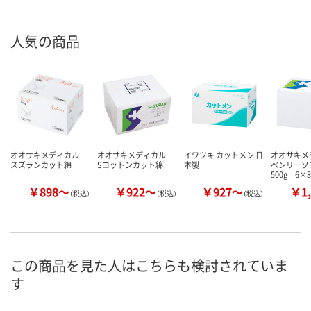
未滅菌
滅菌
人気の商品
オオサキメディカル
オオサキメディカル
イワツキ カットメン 日
オオサキ
スズランカット綿
Sコットンカット綿
本製
ベンリーソ
500g 6×
￥898～
￥922～
￥927～
￥1,
（税込）
（税込）
（税込）
この商品を見た人はこちらも検討されていま
す