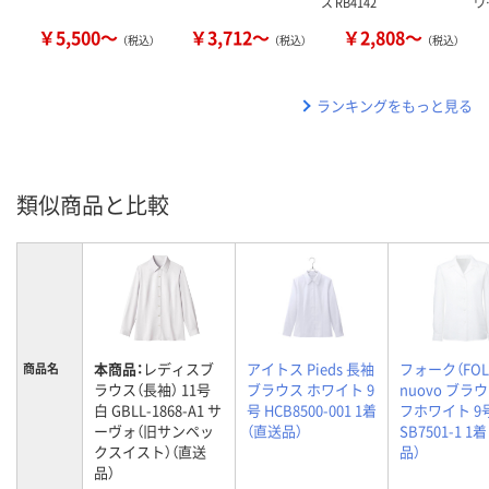
ス RB4142
ワ
￥5,500～
￥3,712～
￥2,808～
（税込）
（税込）
（税込）
ランキングをもっと見る
類似商品と比較
本商品：
レディスブ
アイトス Pieds 長袖
フォーク（FOL
商品名
ラウス（長袖） 11号
ブラウス ホワイト 9
nuovo ブラ
白 GBLL-1868-A1 サ
号 HCB8500-001 1着
フホワイト 9
ーヴォ（旧サンペッ
（直送品）
SB7501-1 1
クスイスト）（直送
品）
品）