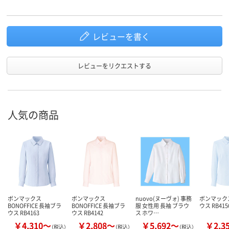
レビューを書く
レビューをリクエストする
人気の商品
ボンマックス
ボンマックス
nuovo(ヌーヴォ) 事務
ボンマック
BONOFFICE 長袖ブラ
BONOFFICE 長袖ブラ
服 女性用 長袖 ブラウ
ウス RB415
ウス RB4163
ウス RB4142
ス ホワ…
￥4,310～
￥2,808～
￥5,692～
￥2,3
（税込）
（税込）
（税込）