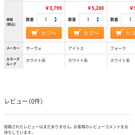
￥3,799
￥5,280
￥5
数量
数量
数量
価格
(税込)
カゴへ
カゴへ
カ
サーヴォ
アイトス
フォーク
メーカー
カラーグ
ホワイト系
ホワイト系
ホワイト系
ループ
11号
9号
9号
サイズ
レビュー（0件）
投稿されたレビューはまだありません。お客様のレビューコメントをお
待ちしています。