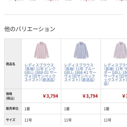
他のバリエーション
商品名
レディスブラウス
レディスブラウス
レディスブラ
（長袖） 11号 ピンク
（長袖） 11号 ブルー
（長袖） 11号
GBLL-1868-D1 サー
GBLL-1868-K1 サー
ダー GBLL-18
ヴォ（旧サンペック
ヴォ（旧サンペック
サーヴォ（旧
スイスト）（直送品）
スイスト）（直送品）
ックスイスト）
品）
価格
￥3,794
￥3,794
￥3
(税込)
1着
1着
1着
販売単位
11号
11号
11号
サイズ