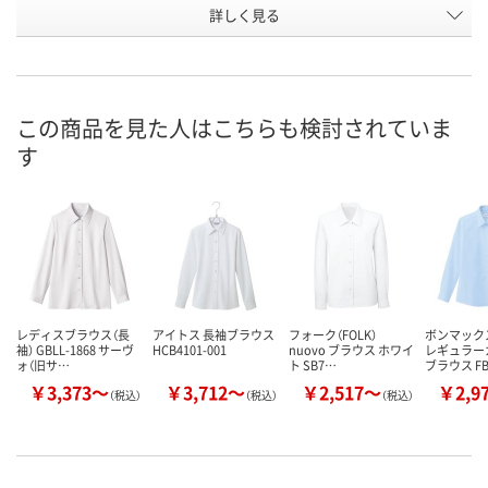
詳しく見る
ピンク
ブルー
ラベンダー
カラー
お申込番
P092699
P092715
P092707
号
直送品
直送品
直送品
在庫
この商品を見た人はこちらも検討されていま
す
8月20日（木）まで
8月20日（木）まで
8月20日（木）
お届け日
数量
数量
数量
カゴへ
カゴへ
カ
レディスブラウス（長
アイトス 長袖ブラウス
フォーク（FOLK）
ボンマック
袖） GBLL-1868 サーヴ
HCB4101-001
nuovo ブラウス ホワイ
レギュラー
ォ（旧サ…
ト SB7…
ブラウス FB
￥3,373～
￥3,712～
￥2,517～
￥2,9
（税込）
（税込）
（税込）