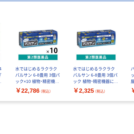
4
水ではじめるラクラク
水ではじめるラクラク
ぎ
バルサン 6-8畳用 3個パ
バルサン 6-8畳用 3個パ
た
ック×10 植物・精密機器
ック 植物・精密機器にカ
にカバー不要 殺虫剤 火
バー不要 殺虫剤 火災警
￥22,786
￥2,325
（税込）
（税込）
災警報器カバー付 ゴキ
報器カバー付 ゴキブリ
ブリ ノミ ハエ 蚊成虫
ノミ ハエ 蚊成虫【第2類
【第2類医薬品】
医薬品】