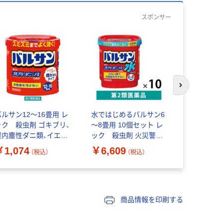
スポンサー
次のスライド
バルサン12～16畳用 レ
水ではじめるバルサン6
水ではじめ
ック 殺虫剤 ゴキブリ、
～8畳用 10個セット レ
バルサン 12
屋内塵性ダニ類、イエダ
ック 殺虫剤 火災警報
パック レ
ニ、ノミ、トコジラミ、ハ
器カバー付き ゴキブリ、
火災警報器
￥1,074
￥6,609
￥2,937
（税込）
（税込）
エ成虫、蚊成虫の駆除
ダニ、ノミ、ハエ成虫、蚊
ゴキブリ ノミ ハエ
【第2類医薬品】
成虫の駆除【第2類医薬
虫【第2類医
品】
商品情報を印刷する