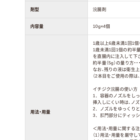
剤型
浣腸剤
内容量
10g×4個
1歳以上6歳未満1回1個（
1歳未満1回1個の約半量（
を直腸内に注入して下
約半量（5g）の量り方
なお、残りの液は衛生
（2本目をご使用の際は
イチジク浣腸の使い方
1．容器のノズルをし
挿入しにくい時は、ノ
2．ノズルをゆっくり
用法・用量
3．肛門部分にティッ
＜用法・用量に関する
（1）用法・用量を厳守し