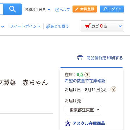
ヘルプ
各種お手続き
0
スイートポイント
あとで買う
カゴ
点
商品情報を印刷する
在庫：
6点
希望の数量で在庫確認
チジク製薬 赤ちゃん
お届け日：8月11日（火）
お届け先：
アスクル在庫商品