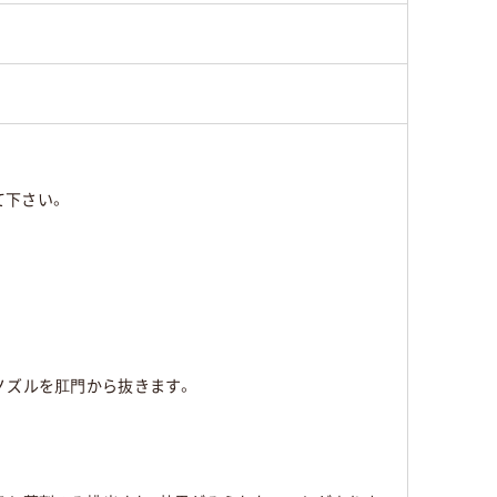
て下さい。
。
ノズルを肛門から抜きます。