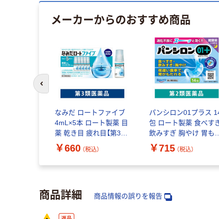
メーカーからのおすすめ商品
前のスライドへ
なみだ ロートファイブ
パンシロン01プラス 1
4mL×5本 ロート製薬 目
包 ロート製薬 食べす
薬 乾き目 疲れ目【第3類
飲みすぎ 胸やけ 胃も
医薬品】
れ【第2類医薬品】
￥660
￥715
（税込）
（税込）
商品詳細
商品情報の誤りを報告