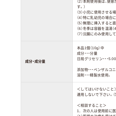
（2）本剤使用後は、便
す。）
（3）小児に使用させる
（4）特に乳幼児の場
（5）無理に挿入すると
（6）冬季は容器を温湯
（7）浣腸にのみ使用し
本品1個（10g）中
成分・・・分量
日局グリセリン・・・5.00
成分・成分量
添加物・・・ベンザルコ
溶剤・・・精製水使用。
＜してはいけないこと
連用しないで下さい。（
＜相談すること＞
1．次の人は使用前に