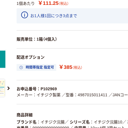
￥111.25
1個あたり
（税込）
お1人様1回につき3点まで
販売単位：1箱（4個入）
配送オプション
￥385
時間帯指定 指定可
（税込）
お申込番号：P102969
メーカー：イチジク製薬
／型番：4987015011411
／JANコード
商品詳細
ブランド名
イチジク浣腸
／
シリーズ名
イチジク浣腸10
／
出番号
9999999999999999
／
内容量
10g×4個 3箱セット