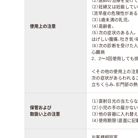
（1）医師の治療を受け
（2）妊婦又は妊娠して
（流早産の危険性がある
（3）1歳未満の乳児。
使用上の注意
（4）高齢者。
（5）次の症状のある人。
はげしい腹痛、吐き気・
（6）次の診断を受けた人
心臓病
2．2〜3回使用しても
＜その他の使用上の注
次の症状があらわれる
立ちくらみ、肛門部の熱
（1）直射日光の当たら
保管および
（2）小児の手の届かな
取扱い上の注意
（3）他の容器に入れ替
（4）使用期限（底面に
お客様相談室