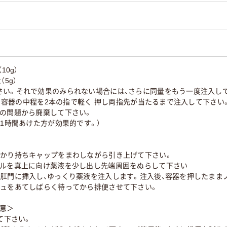
10g）
5g）
さい。それで効果のみられない場合には、さらに同量をもう一度注入し
・・・容器の中程を2本の指で軽く 押し両指先が当たるまで注入して下さい
上の問題から廃棄して下さい。
、1時間あけた方が効果的です。）
っかり持ちキャップをまわしながら引き上げて下さい。
ズルを真上に向け薬液を少し出し先端周囲をぬらして下さい
と肛門に挿入し、ゆっくり薬液を注入します。注入後、容器を押したまま
シュをあてしばらく待ってから排便させて下さい。
注意＞
て下さい。