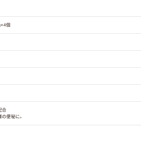
×4個
配合
様の便秘に。