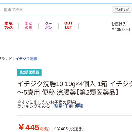
詳細設定
お届け先
〒135-0061
ブランド
イチジク浣腸
第2類医薬品
イチジク浣腸10 10g×4個入 1箱 イ
～5歳用 便秘 浣腸薬【第2類医薬品】
今すぐに出したいお子様の便秘に。
ランキングをみる
整腸・下痢・便秘
￥445
／￥405（税抜き）
（税込）