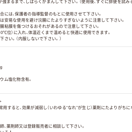
意が強まるまで、しばらくがまんして下さい。（使用後、すぐに排便を試
場合には、保護者の指導監督のもとに使用させて下さい。
合には安易な使用を避け浣腸にたよりすぎないように注意して下さい。
直腸粘膜を傷つけるおそれがあるので注意して下さい。
（40℃位）に入れ、体温近くまで温めると快適に使用できます。
て下さい。（内服しないで下さい。）
g
ニウム塩化物含有。
＞
常用すると、効果が減弱し（いわゆる“なれ”が生じ）薬剤にたよりがちに
医師、薬剤師又は登録販売者に相談して下さい。