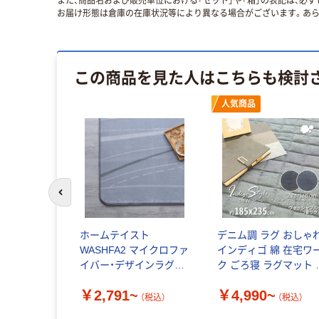
また、商品名および販売単位における「セット」や「箱」の表記は、必
お届け形態は倉庫の在庫状況等により異なる場合がございます。あら
この商品を見た人はこちらも検討
人気商品
前のスライドへ
ホームテイスト
デニム調 ラグ おしゃ
WASHFA2 マイクロファ
インディゴ 綿 在宅ワ
イバー・デザインラグマ
ク ごろ寝 ラグマット 
ット SS 洗えるラグマッ
夏
￥2,791~
￥4,990~
ト FRG-D2-SS
（税込）
（税込）