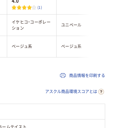
4.0
3.5
(1)
イケヒコ・コーポレー
ユニベール
ワタナベ
ション
ベージュ系
ベージュ系
ベージュ
商品情報を印刷する
アスクル商品環境スコアとは
ホームテイスト