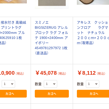
 撥水付き 高級絨
スミノエ
アキレス クッショ
 プリントラグ
BIGSIZERUG アレル
ンフロア ラグマ
0×2000mm ブル
ブロック ラグ フォル
ット ナチュラル
40625910 1枚
テ 1900×2400mm ア
２００ｃｍ×２００
送品）
イボリー
ｍ（取寄品）
4549781297972 1枚
（直送品）
0,900
￥45,078
￥8,112
（税込）
（税込）
（税込）
数量
数量
カゴへ
カゴへ
カゴへ