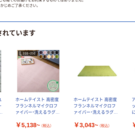
ずしも箱でのお届けをお約束するものではありません。
かじめご了承ください。
されています
れ
ホームテイスト 高密度
ホームテイスト 高密度
ー
フランネルマイクロフ
フランネルマイクロフ
秋
ァイバー・洗えるラグマ
ァイバー・洗えるラグマ
ット L（200×250） ナル
ット S（130×185） ナル
￥5,138~
￥3,043~
トレア FRG-L
トレア FRG-S
（税込）
（税込）