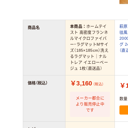
本商品：
ホームテイ
萩原
商品名
スト 高密度フランネ
毯風
ルマイクロファイバ
200
ー・ラグマットMサイ
グ 2
ズ（185×185cm）洗え
（直
るラグマット｜ナル
トレア イエローベー
ジュ 1枚（直送品）
￥3,160
価格（税込）
￥1
（税込）
メーカー都合に
数量
より販売停止中
です