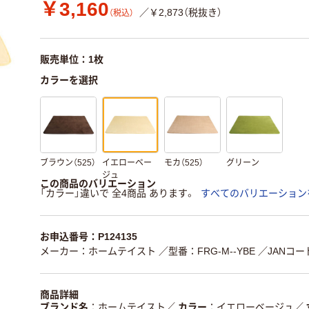
￥3,160
／￥2,873（税抜き）
（税込）
販売単位：1枚
カラーを選択
ブラウン（525）
イエローベー
モカ（525）
グリーン
ジュ
この商品のバリエーション
「カラー」違いで 全4商品 あります。
すべてのバリエーション
お申込番号：P124135
メーカー：ホームテイスト
／型番：FRG-M--YBE
／JANコード
商品詳細
ブランド名
ホームテイスト
／
カラー
イエローベージュ
／