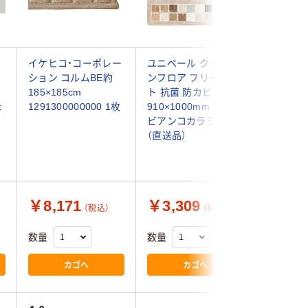
イケヒコ・コーポレー
ユニベール クッショ
ワタナベ
ション コルムBE約
ンフロア フリーカッ
ーペット
185×185cm
ト 抗菌 防カビ 撥水
マット 9
ｃ
1291300000000 1枚
910×1000mm E1057
30×30c
ビアンコカララ 1枚
セット（9
（直送品）
￥8,171
￥3,309
￥2,7
（税込）
（税込）
数量
数量
数量
カゴへ
カゴへ