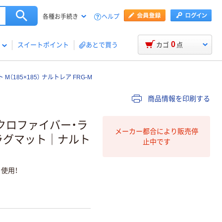
ヘルプ
各種お手続き
0
スイートポイント
あとで買う
カゴ
点
85×185） ナルトレア FRG-M
商品情報を印刷する
クロファイバー・ラ
メーカー都合により販売停
るラグマット｜ナルト
止中です
使用！