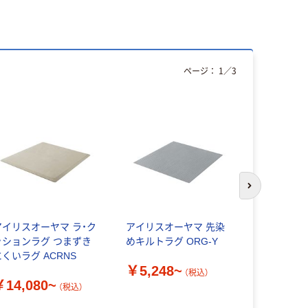
ページ：
1
／
3
人気商品
次のスライド
アイリスオーヤマ ラ・ク
アイリスオーヤマ 先染
サンコー 
ッションラグ つまずき
めキルトラグ ORG-Y
タイルマッ
にくいラグ ACRNS
￥5,248~
￥2,220
（税込）
￥14,080~
（税込）