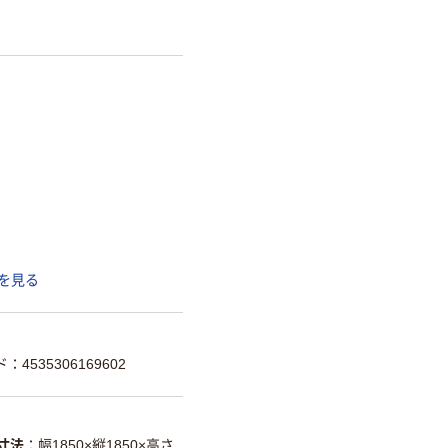
を見る
：4535306169602
寸法
幅1850×縦1850×高さ