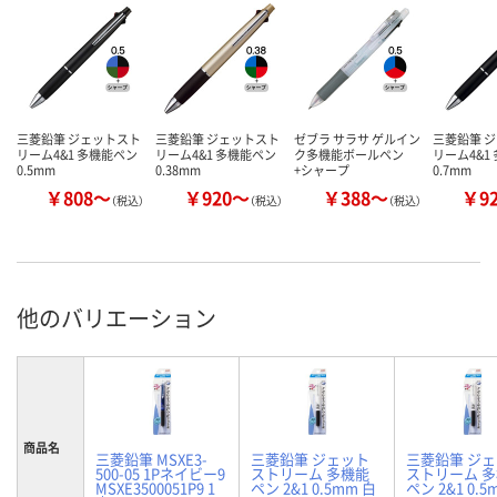
三菱鉛筆 ジェットスト
三菱鉛筆 ジェットスト
ゼブラ サラサ ゲルイン
三菱鉛筆 
リーム4&1 多機能ペン
リーム4&1 多機能ペン
ク多機能ボールペン
リーム4&1
0.5mm
0.38mm
+シャープ
0.7mm
￥808～
￥920～
￥388～
￥9
（税込）
（税込）
（税込）
他のバリエーション
商品名
三菱鉛筆 MSXE3-
三菱鉛筆 ジェット
三菱鉛筆 ジ
500-05 1Pネイビー9
ストリーム 多機能
ストリーム 
MSXE3500051P9 1
ペン 2&1 0.5mm 白
ペン 2&1 0.5