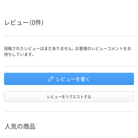
類
インク
黒、赤
4色＋シャーペン
黒・赤・青・緑
インク色
レビュー（0件）
カラーグ
ネイビー系
ネイビー系
ネイビー系
ループ
アスクル
商品環境
投稿されたレビューはまだありません。お客様のレビューコメントをお
スコア
待ちしています。
レビューを書く
レビューをリクエストする
人気の商品