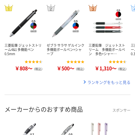
三菱鉛筆 ジェットストリ
ゼブラ サラサ ゲルインク
三菱鉛筆 ジェットスト
三
ーム4&1 多機能ペン
多機能ボールペン+シャ
リーム 多機能ボールペ
ー
0.5mm
ープ
ン 多色+シャー…
0.
￥808～
￥500～
￥1,310～
（税込）
（税込）
（税込）
ランキングをもっと見る
メーカーからのおすすめ商品
スポンサー