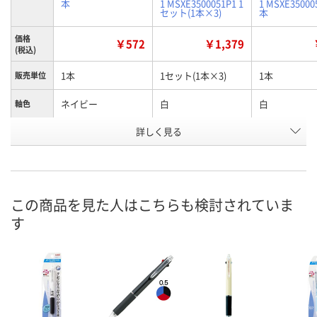
本
1 MSXE3500051P1 1
1 MSXE35000
セット(1本×3)
本
価格
￥572
￥1,379
(税込)
1本
1セット(1本×3)
1本
販売単位
ネイビー
白
白
軸色
お申込番
詳しく見る
HK35480
P133646
XN22451
号
8点
8点
あり
在庫
8月8日（土）
8月8日（土）
8月8日（土）
お届け日
この商品を見た人はこちらも検討されていま
す
数量
数量
数量
カゴへ
カゴへ
カ