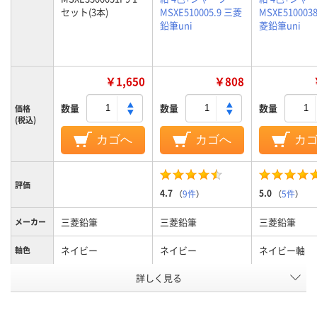
セット(3本)
MSXE510005.9 三菱
MSXE5100038
鉛筆uni
菱鉛筆uni
￥1,650
￥808
数量
数量
数量
価格
(税込)
カゴへ
カゴへ
カ
評価
4.7
5.0
（
9件
）
（
5件
）
三菱鉛筆
三菱鉛筆
三菱鉛筆
メーカー
ネイビー
ネイビー
ネイビー軸
軸色
詳しく見る
0.5mm
0.5mm
0.38mm
ボール径
ジェットストリーム
ジェットストリーム
油性インク
インク種