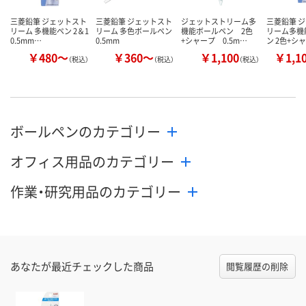
三菱鉛筆 ジェットスト
三菱鉛筆 ジェットスト
ジェットストリーム多
三菱鉛筆 
リーム 多機能ペン 2＆1
リーム 多色ボールペン
機能ボールペン 2色
リーム多機
0.5mm…
0.5mm
+シャープ 0.5m…
ン 2色+シ
￥480～
￥360～
￥1,100
￥1,1
（税込）
（税込）
（税込）
ボールペンのカテゴリー
オフィス用品のカテゴリー
作業・研究用品のカテゴリー
あなたが最近チェックした商品
閲覧履歴の削除