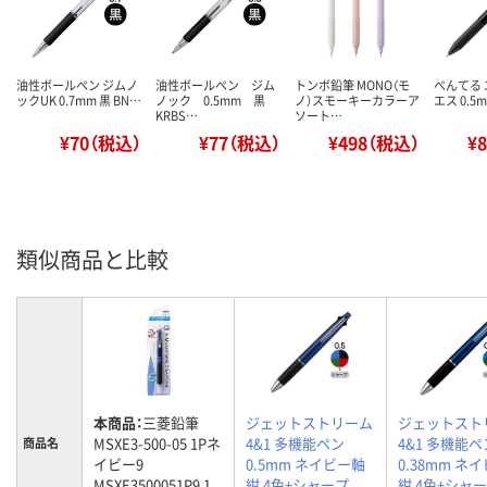
油性ボールペン ジムノ
油性ボールペン ジム
トンボ鉛筆 MONO（モ
ぺんてる
ックUK 0.7mm 黒 BN…
ノック 0.5mm 黒
ノ）スモーキーカラーア
エス 0.5m
KRBS…
ソート…
¥70（税込）
¥77（税込）
¥498（税込）
¥
類似商品と比較
本商品：
三菱鉛筆
ジェットストリーム
ジェットスト
MSXE3-500-05 1Pネ
4&1 多機能ペン
4&1 多機能ペ
商品名
イビー9
0.5mm ネイビー軸
0.38mm ネ
MSXE3500051P9 1
紺 4色+シャープ
紺 4色+シャ