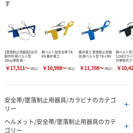
す
8月8日（土）
8月8日（土）
8月8日（土）
お届け日
数量
数量
数量
カゴへ
カゴへ
カ
【墜落制止用器具】谷沢
胴ベルト型安全帯 TB-
藤井電工 墜落制止用器
胴ベルト型
製作所 胴ベルト型
RN 藤井電工
具 胴ベルト型 TB-LRN
S2NEOラ
2Way巻取 新…
付巻取式ラ
￥17,511～
￥10,998～
￥11,708～
￥10,4
（税込）
（税込）
（税込）
安全帯/墜落制止用器具/カラビナのカテゴ
リー
ヘルメット/安全帯/墜落制止用器具のカテ
ゴリー