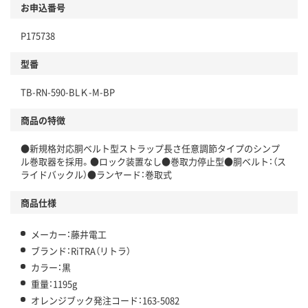
お申込番号
P175738
型番
TB-RN-590-BLＫ-M-BP
商品の特徴
●新規格対応胴ベルト型ストラップ長さ任意調節タイプのシンプ
ル巻取器を採用。●ロック装置なし●巻取力停止型●胴ベルト：（ス
ライドバックル）●ランヤード：巻取式
商品仕様
メーカー：藤井電工
ブランド：RiTRA（リトラ）
カラー：黒
重量：1195g
オレンジブック発注コード：163-5082