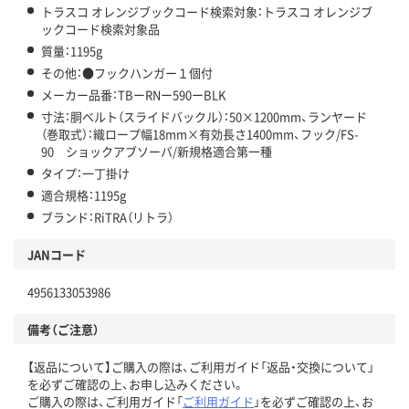
トラスコ オレンジブックコード検索対象：トラスコ オレンジブ
ックコード検索対象品
質量：1195g
その他：●フックハンガー１個付
メーカー品番：TBーRNー590ーBLK
寸法：胴ベルト（スライドバックル）：50×1200mm、ランヤード
（巻取式）：織ロープ幅18mm×有効長さ1400mm、フック/FS-
90 ショックアブソーバ/新規格適合第一種
タイプ：一丁掛け
適合規格：1195g
ブランド：RiTRA（リトラ）
JANコード
4956133053986
備考（ご注意）
【返品について】ご購入の際は、ご利用ガイド「返品・交換について」
を必ずご確認の上、お申し込みください。
ご購入の際は、ご利用ガイド「
ご利用ガイド
」を必ずご確認の上、お