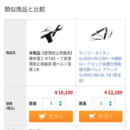
類似商品と比較
本商品：
【墜落制止用器具】
サンコー タイタン
商品名
藤井電工 RiTRA 一丁掛墜
SLN505+RICOROーN補助
落制止用器具 胴ベルト型
ロープ ロック装置付巻取
黒 1本
器式胴ベルト ブラック
SLN505-RW-BL 1本（直送
品）
￥10,100
￥22,289
数量
数量
価格
(税込)
カゴへ
カゴへ