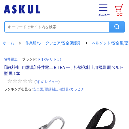
カゴ
メニュー
ホーム
作業服/ワークウェア/安全保護具
ヘルメット/安全帯/
藤井電工
ブランド：
RiTRA（リトラ）
【墜落制止用器具】 藤井電工 RiTRA 一丁掛墜落制止用器具 胴ベルト
型 黒 1本
（
0
件のレビュー
）
ランキングを見る：
安全帯/墜落制止用器具/カラビナ