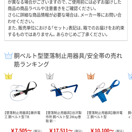
が異なる場合がございますので、ご使用前には必ずお届けした
商品の商品ラベルや注意書きをご確認ください。
さらに詳細な商品情報が必要な場合は、メーカー等にお問い合
わせください。
また、販売単位における「セット」表記は、箱でのお届けをお約束
するものではありません。あらかじめご了承ください。
胴ベルト型墜落制止用器具/安全帯の売れ
筋ランキング
【墜落制止用器具】藤井電
【墜落制止用器具】谷沢製
【墜落制止用器具】藤井電
胴
工 胴ベルト型 TB
作所 胴ベルト型 2Way巻
工 胴ベルト型
ィ
取 新…
￥7,505～
￥17,511～
￥10,100～
（税込）
（税込）
（税込）