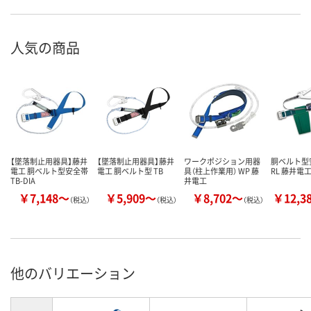
人気の商品
【墜落制止用器具】藤井
【墜落制止用器具】藤井
ワークポジション用器
胴ベルト型安
電工 胴ベルト型安全帯
電工 胴ベルト型 TB
具（柱上作業用） WP 藤
RL 藤井電
TB-DIA
井電工
￥7,148～
￥5,909～
￥8,702～
￥12,3
（税込）
（税込）
（税込）
他のバリエーション