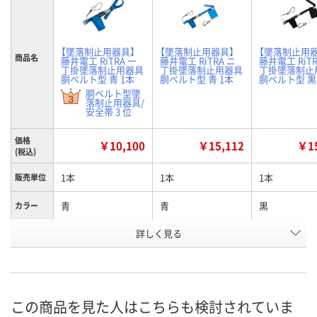
【墜落制止用器具】
【墜落制止用器具】
【墜落制止用器
商品名
藤井電工 RiTRA 一
藤井電工 RiTRA ニ
藤井電工 RiTR
丁掛墜落制止用器具
丁掛墜落制止用器具
丁掛墜落制止
胴ベルト型 青 1本
胴ベルト型 青 1本
胴ベルト型 黒
胴ベルト型墜
落制止用器具/
安全帯 3 位
価格
￥10,100
￥15,112
￥15
(税込)
1本
1本
1本
販売単位
青
青
黒
カラー
詳しく見る
一丁掛け
二丁掛け
二丁掛け
タイプ
お申込番
P175737
P175739
P175740
号
7点
あり
あり
在庫
この商品を見た人はこちらも検討されていま