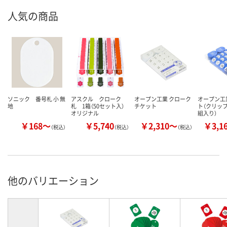
人気の商品
ソニック 番号札 小 無
アスクル クローク
オープン工業 クローク
オープン工業
地
札 1箱（50セット入）
チケット
ト（クリップ
オリジナル
組入り）
￥168～
￥5,740
￥2,310～
￥3,1
（税込）
（税込）
（税込）
他のバリエーション