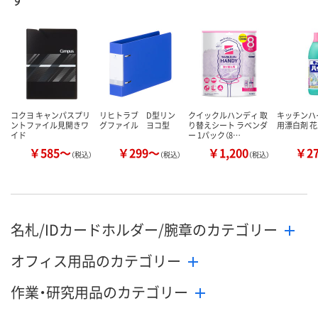
数量
数量
数量
カゴへ
カゴへ
カ
コクヨ キャンパスプリ
リヒトラブ D型リン
クイックルハンディ 取
キッチンハ
ントファイル見開きワ
グファイル ヨコ型
り替えシート ラベンダ
用漂白剤 
イド
ー 1パック（8…
￥585～
￥299～
￥1,200
￥2
（税込）
（税込）
（税込）
名札/IDカードホルダー/腕章のカテゴリー
オフィス用品のカテゴリー
作業・研究用品のカテゴリー