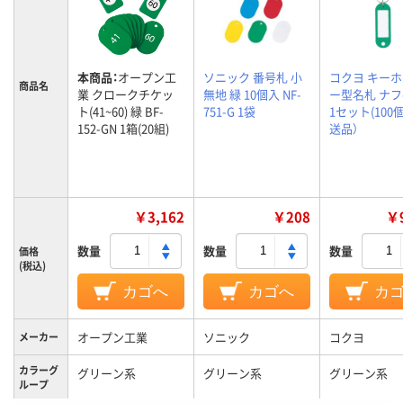
本商品：
オープン工
ソニック 番号札 小
コクヨ キー
商品名
業 クロークチケッ
無地 緑 10個入 NF-
ー型名札 ナフ-
ト(41~60) 緑 BF-
751-G 1袋
1セット(100個
152-GN 1箱(20組)
送品）
￥3,162
￥208
￥9
数量
数量
数量
価格
(税込)
カゴへ
カゴへ
カ
オープン工業
ソニック
コクヨ
メーカー
カラーグ
グリーン系
グリーン系
グリーン系
ループ