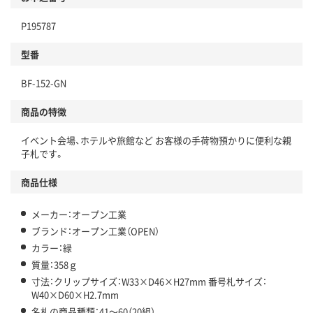
P195787
型番
BF-152-GN
商品の特徴
イベント会場、ホテルや旅館など お客様の手荷物預かりに便利な親
子札です。
商品仕様
メーカー：オープン工業
ブランド：オープン工業（OPEN）
カラー：緑
質量：358ｇ
寸法：クリップサイズ：W33×D46×H27mm 番号札サイズ：
W40×D60×H2.7mm
名札の商品種類：41～60（20組）