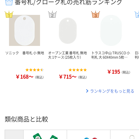
番号札/クローク札の売れ筋ランキング
ソニック 番号札 小 無地
オープン工業 番号札 無地
トラスコ中山 TRUSCO 小
日
大 1ケース（25枚入り）
判札 大 60X40mm 5枚…
判
￥195
（税込）
￥168～
￥715～
（税込）
（税込）
ランキングをもっと見る
類似商品と比較