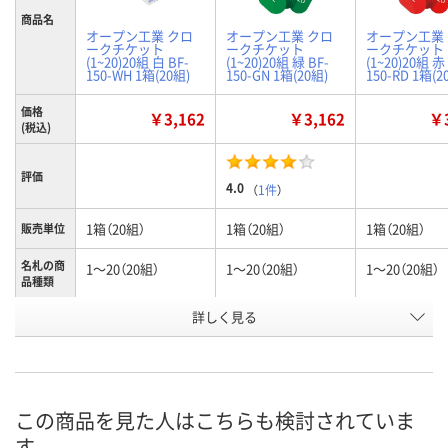
商品名
オープン工業 クロ
オープン工業 クロ
オープン工業
ークチケット
ークチケット
ークチケット
(1~20)20組 白 BF-
(1~20)20組 緑 BF-
(1~20)20組 赤
150-WH 1箱(20組)
150-GN 1箱(20組)
150-RD 1箱(2
価格
￥3,162
￥3,162
￥3
(税込)
評価
4.0
（
1件
）
1箱（20組）
1箱（20組）
1箱（20組）
販売単位
名札の商
1～20（20組）
1～20（20組）
1～20（20組）
品種類
詳しく見る
白
緑
赤
カラー
お申込番
H975182
P205066
P205067
号
3点
5点
4点
在庫
この商品を見た人はこちらも検討されていま
す
8月8日（土）
8月8日（土）
8月8日（土）
お届け日