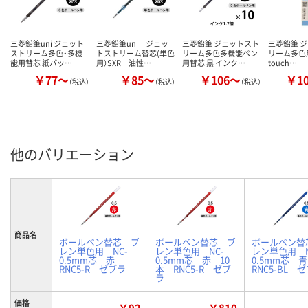
三菱鉛筆uni ジェット
三菱鉛筆uni ジェッ
三菱鉛筆 ジェットスト
三菱鉛筆 
ストリーム多色・多機
トストリーム替芯(単色
リーム多色多機能ペン
リーム多色用
能用替芯 紙パッ…
用）SXR 油性…
用替芯 黒 インク…
touch…
￥77～
￥85～
￥106～
￥1
（税込）
（税込）
（税込）
他のバリエーション
商品名
ボールペン替芯 ブ
ボールペン替芯 ブ
ボールペン替
レン単色用 NC-
レン単色用 NC-
レン単色用 N
0.5mm芯 赤
0.5mm芯 赤 10
0.5mm芯
RNC5-R ゼブラ
本 RNC5-R ゼブ
RNC5-BL 
ラ
価格
￥92
￥810