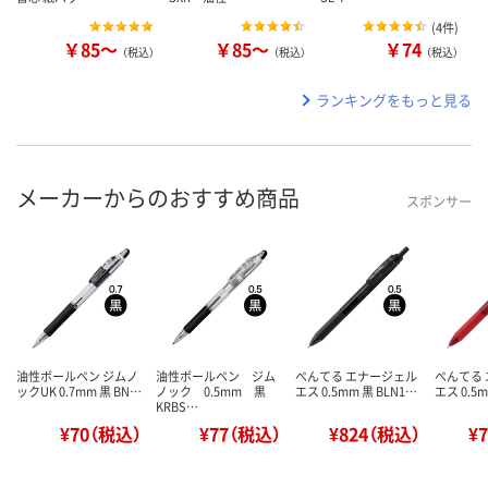
(
4件
)
￥85～
￥85～
￥74
（税込）
（税込）
（税込）
ランキングをもっと見る
メーカーからのおすすめ商品
スポンサー
油性ボールペン ジムノ
油性ボールペン ジム
ぺんてる エナージェル
ぺんてる
ックUK 0.7mm 黒 BN…
ノック 0.5mm 黒
エス 0.5mm 黒 BLN1…
エス 0.5m
KRBS…
¥70（税込）
¥77（税込）
¥824（税込）
¥