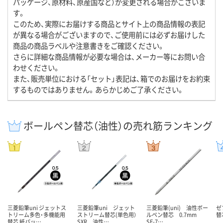
パッケージ、原材料、原産国など）が変更される場合がございま
す。
このため、実際にお届けする商品とサイト上の商品情報の表記
が異なる場合がございますので、ご使用前には必ずお届けした
商品の商品ラベルや注意書きをご確認ください。
さらに詳細な商品情報が必要な場合は、メーカー等にお問い合
わせください。
また、販売単位における「セット」表記は、箱でのお届けをお約束
するものではありません。あらかじめご了承ください。
ボールペン替芯（油性）の売れ筋ランキング
三菱鉛筆uni ジェットス
三菱鉛筆uni ジェット
三菱鉛筆(uni) 油性ボー
ゼ
トリーム多色・多機能用
ストリーム替芯(単色用）
ルペン替芯 0.7mm
替芯
替芯 紙パッ…
SXR 油性…
SE-7…