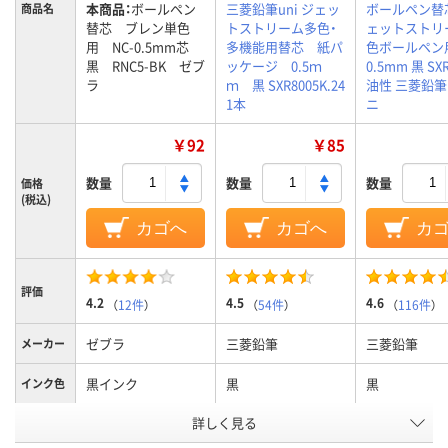
本商品：
ボールペン
三菱鉛筆uni ジェッ
ボールペン替
商品名
替芯 ブレン単色
トストリーム多色・
ェットストリ
用 NC-0.5mm芯
多機能用替芯 紙パ
色ボールペン
黒 RNC5-BK ゼブ
ッケージ 0.5ｍ
0.5mm 黒 SXR
ラ
ｍ 黒 SXR8005K.24
油性 三菱鉛筆u
1本
ニ
￥92
￥85
数量
数量
数量
価格
(税込)
カゴへ
カゴへ
カ
評価
4.2
4.5
4.6
（
12件
）
（
54件
）
（
116件
）
ゼブラ
三菱鉛筆
三菱鉛筆
メーカー
黒インク
黒
黒
インク色
詳しく見る
0.5mm
0.5mm
0.5mm
ボール径