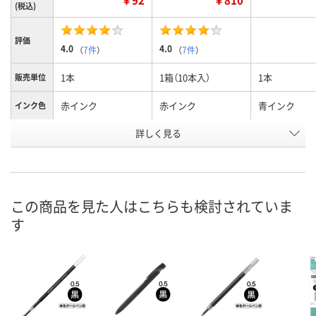
(税込)
評価
4.0
4.0
（
7件
）
（
7件
）
1本
1箱（10本入）
1本
販売単位
赤インク
赤インク
青インク
インク色
お申込番
詳しく見る
P213880
P238020
P213879
号
あり
あり
あり
在庫
8月8日（土）
8月8日（土）
8月8日（土）
お届け日
この商品を見た人はこちらも検討されていま
す
数量
数量
数量
カゴへ
カゴへ
カ