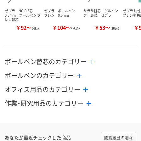
ゼブラ NC-0.5芯
ゼブラ ボールペン
サラサ替芯 ゲルイン
ゼブラ 油
0.5mm ボールペン ブ
ブレン 0.5mm
ク JF芯 ゼブラ
ブレン多色
レン替芯
￥92～
￥104～
￥53～
￥
（税込）
（税込）
（税込）
ボールペン替芯のカテゴリー
ボールペンのカテゴリー
オフィス用品のカテゴリー
作業・研究用品のカテゴリー
あなたが最近チェックした商品
閲覧履歴の削除