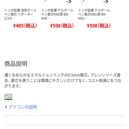
トンボ鉛筆 油性ボール
トンボ鉛筆 ゲルボール
トンボ鉛筆 ゲルボール
ペン替芯 リポーター
ペン替芯KNE黒 BN-
ペン替芯KNU黒 BN-
2/3/4…
KNE…
KNU…
¥485（税込）
¥598（税込）
¥598（税込）
商品説明
濃くなめらかなエマルジョンインクの0.5mm替芯。ブレンシリーズ適
合。替芯を使うことは環境にやさしいだけでなく、コスト削減にもつな
がります。
アイコンの説明