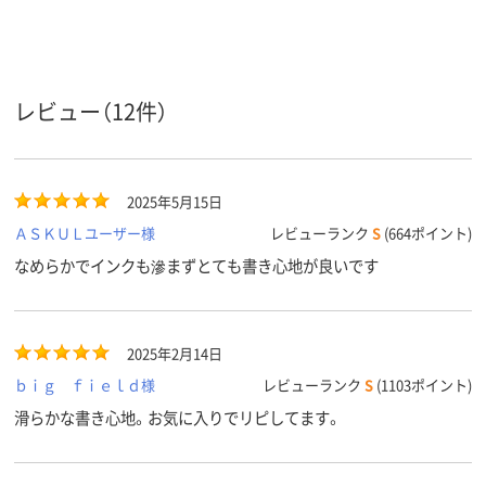
インク種
油性
油性
油性
類
アスクル
商品環境
30
25
スコア
レビュー（12件）
2025年5月15日
ＡＳＫＵＬユーザー様
レビューランク
S
(664ポイント)
なめらかでインクも滲まずとても書き心地が良いです
2025年2月14日
ｂｉｇ ｆｉｅｌｄ様
レビューランク
S
(1103ポイント)
滑らかな書き心地。お気に入りでリピしてます。