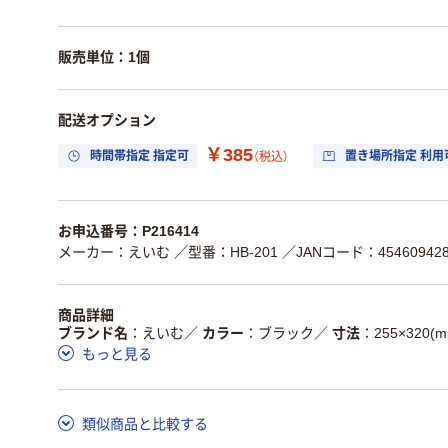
販売単位：1個
配送オプション
￥385
時間帯指定 指定可
置き場所指定 利用
（税込）
お申込番号：P216414
メーカー：えいむ
／型番：HB-201
／JANコード：454609428
商品詳細
ブランド名
えいむ
／
カラー
ブラック
／
寸法
255×320(m
もっと見る
類似商品と比較する