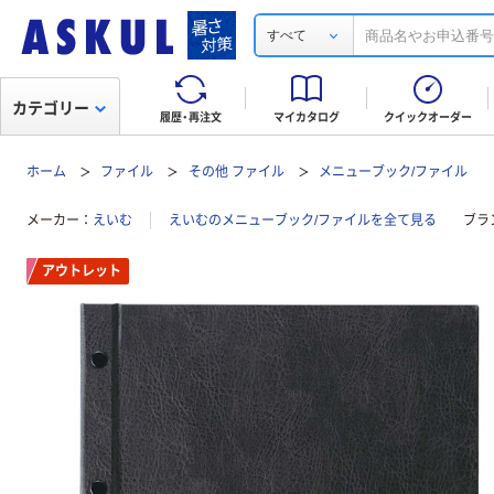
すべて
カテゴリー
履歴・再注文
マイカタログ
クイックオーダー
ホーム
ファイル
その他 ファイル
メニューブック/ファイル
メーカー
えいむ
えいむのメニューブック/ファイルを全て見る
ブラ
アウトレット