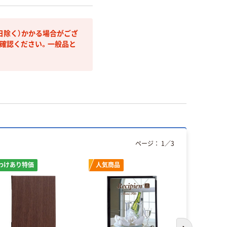
日除く）かかる場合がござ
確認ください。一般品と
ページ：
1
／
3
わけあり特価
人気商品
アウトレッ