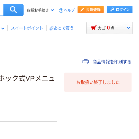
ヘルプ
各種お手続き
0
スイートポイント
あとで買う
カゴ
点
商品情報を印刷する
む ホック式VPメニュ
お取扱い終了しました