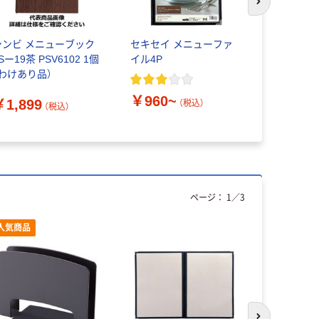
次のスライド
シンビ メニューブック
セキセイ メニューファ
えいむ レ
Sー19茶 PSV6102 1個
イル4P
ニューブック
（わけあり品）
￥2,300
￥960~
￥1,899
（税込）
（税込）
ページ：
1
／
3
人気商品