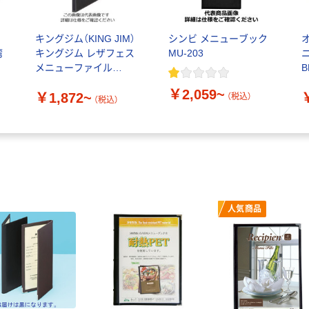
キングジム（KING JIM）
シンビ メニューブック
湾
キングジム レザフェス
MU-203
ニ
メニューファイル
B
1972LF
￥2,059~
￥1,872~
（税込）
（税込）
人気商品