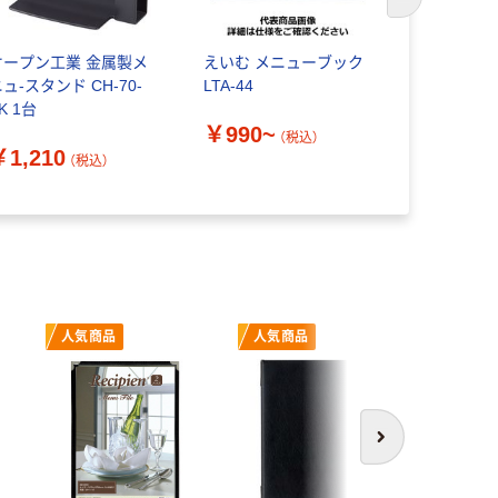
次のスライド
オープン工業 金属製メ
えいむ メニューブック
伊藤忠リー
ュ-スタンド CH-70-
LTA-44
ク ドリン
K 1台
ファイル
￥990~
（税込）
￥1,210
（税込）
￥2,236
人気商品
人気商品
オ
次へ