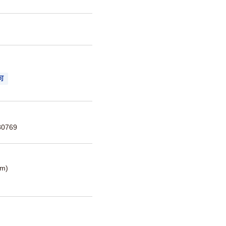
可
0769
m)