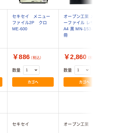
セキセイ メニュー
オープン工業 メニュ
メニュー
ファイル2P クロ
ーファイル レザー調
紙 合皮
ME-600
A4 黒 MN-153-BK 1
スクル 
冊
ル
￥886
￥2,860
￥2,3
（税込）
（税込）
数量
数量
数量
カゴへ
カゴへ
4.1
セキセイ
オープン工業
アスクル