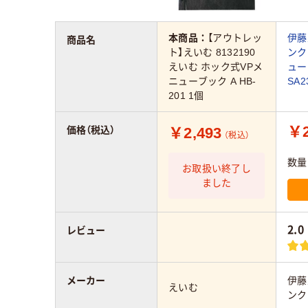
本商品：
【アウトレッ
伊藤
商品名
ト】えいむ 8132190
ンク
えいむ ホック式VPメ
ュ
ニューブック A HB-
SA2
201 1個
￥2
￥2,493
価格（税込）
（税込）
数量
お取扱い終了し
ました
2.0
レビュー
メーカー
伊藤
えいむ
ンク