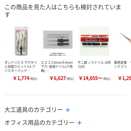
この商品を見た人はこちらも検討されていま
す
ダンドリビス 下穴キリ
エスコ 3.0mm/9.4mm
不二越 ノスドリル 10形
藤原産業 
と段掘りビット3.5 ブ
下穴・座堀ドリル(六角
（3/8）
ンクジリ
リスターパック…
軸) …
￥1,774
￥6,627
￥14,655～
￥1,2
（税込）
（税込）
（税込）
大工道具のカテゴリー
オフィス用品のカテゴリー