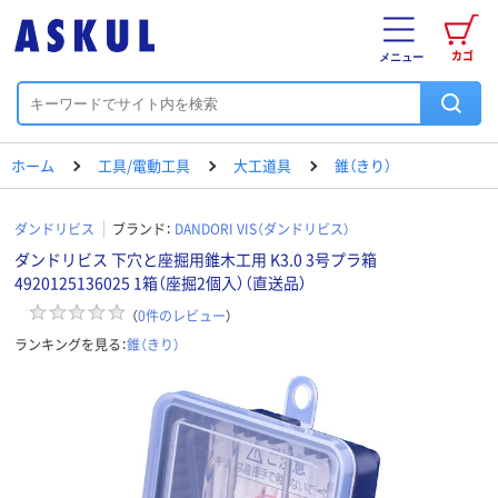
カゴ
メニュー
ホーム
工具/電動工具
大工道具
錐（きり）
ダンドリビス
ブランド：
DANDORI VIS（ダンドリビス）
ダンドリビス 下穴と座掘用錐木工用 K3.0 3号プラ箱
4920125136025 1箱（座掘2個入）（直送品）
（
0
件のレビュー
）
ランキングを見る：
錐（きり）