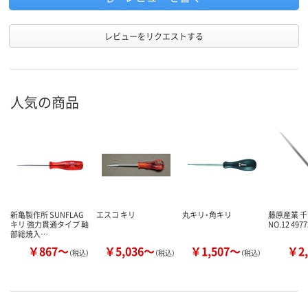
レビューをリクエストする
人気の商品
新亀製作所 SUNFLAG
エスコ キリ
丸キリ・角キリ
藤原産業 千
キリ 強力貫通タイプ 軸
NO.12 497
部総焼入…
￥867～
￥5,036～
￥1,507～
￥2,
（税込）
（税込）
（税込）