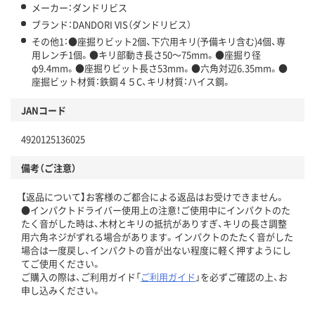
メーカー：ダンドリビス
ブランド：DANDORI VIS（ダンドリビス）
その他1：●座掘りビット2個、下穴用キリ(予備キリ含む)4個、専
用レンチ1個。●キリ部動き長さ50～75mm。●座掘り径
φ9.4mm。●座掘りビット長さ53mm。●六角対辺6.35mm。●
座掘ビット材質：鉄鋼４５C、キリ材質：ハイス鋼。
JANコード
4920125136025
備考（ご注意）
【返品について】お客様のご都合による返品はお受けできません。
●インパクトドライバー使用上の注意！ご使用中にインパクトのた
たく音がした時は、木材とキリの抵抗がありすぎ、キリの長さ調整
用六角ネジがずれる場合があります。インパクトのたたく音がした
場合は一度戻し、インパクトの音が出ない程度に軽く押すようにし
てご使用ください。
ご購入の際は、ご利用ガイド「
ご利用ガイド
」を必ずご確認の上、お
申し込みください。