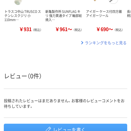
トラスコ中山 TRUSCO ス
新亀製作所 SUNFLAG キ
アイガー ケース付四方錐
長
テンレスクジリ 小
リ 強力貫通タイプ 軸部総
アイガーツール
柄
110mm…
焼入…
￥931
￥961～
￥690～
（税込）
（税込）
（税込）
ランキングをもっと見る
レビュー（0件）
投稿されたレビューはまだありません。お客様のレビューコメントをお
待ちしています。
レビューを書く