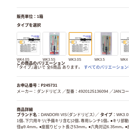
販売単位：1箱
タイプを選択
WK4.0S
WK3.5S
WK3.0S
WK3.5
WK4
この商品のバリエーション
「タイプ」違いで 全6商品 あります。
すべてのバリエーション
お申込番号：P245731
メーカー：ダンドリビス
／型番：4920125136094
／JANコード
商品詳細
ブランド名
DANDORI VIS（ダンドリビス）
／
タイプ
WK3.0
1個、下穴用キリ(予備キリ含む)2個、専用レンチ1個。●キリ部動
径φ9.4mm。●座掘りビット長さ53mm。●六角対辺6.35mm