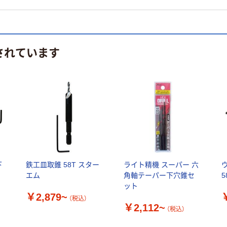
されています
下
鉄工皿取錐 58T スター
ライト精機 スーパー 六
エム
角軸テーパー下穴錐セ
ット
￥2,879~
（税込）
￥2,112~
（税込）