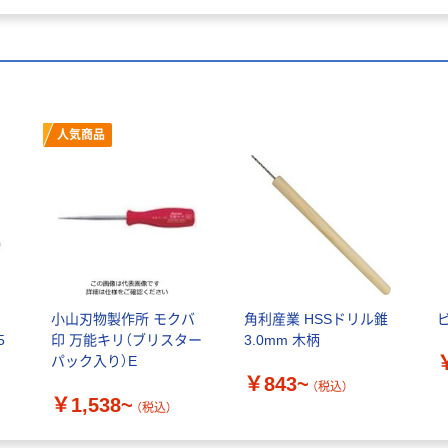
人気商品
ス
小山刃物製作所 モクバ
角利産業 HSSドリル錐
5
印 万能キリ（ブリスター
3.0mm 木柄
パック入り）E
￥843~
（税込）
￥1,538~
（税込）