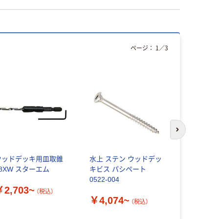
ページ：
1
／
3
次のスライド
ウッドデッキ用皿取錐
水上 ステン ウッドデッ
オレゴン 
58XW スターエム
キビス パシペート
ス
0522-004
￥2,703~
￥12,99
（税込）
￥4,074~
（税込）