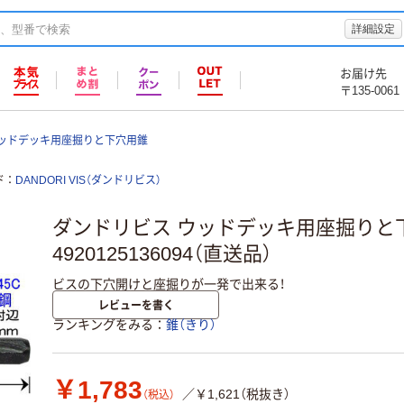
詳細設定
お届け先
〒135-0061
ウッドデッキ用座掘りと下穴用錐
ド
DANDORI VIS（ダンドリビス）
ダンドリビス ウッドデッキ用座掘りと下穴
4920125136094（直送品）
ビスの下穴開けと座掘りが一発で出来る！
レビューを書く
ランキングをみる
錐（きり）
￥1,783
／￥1,621（税抜き）
（税込）