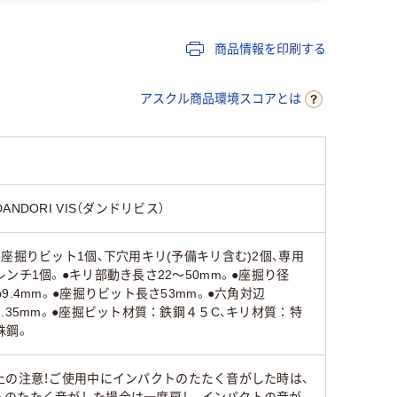
商品情報を印刷する
アスクル商品環境スコアとは
DANDORI VIS（ダンドリビス）
●座掘りビット1個、下穴用キリ(予備キリ含む)2個、専用
レンチ1個。●キリ部動き長さ22～50mm。●座掘り径
φ9.4mm。●座掘りビット長さ53mm。●六角対辺
6.35mm。●座掘ビット材質：鉄鋼４５C、キリ材質：特
殊鋼。
上の注意！ご使用中にインパクトのたたく音がした時は、