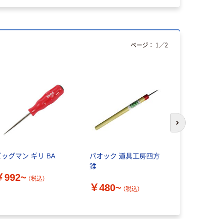
ページ：
1
／
2
次のスライド
ビッグマン ギリ BA
パオック 道具工房四方
星三製作所
錐
KU
￥992~
（税込）
￥480~
￥940~
（税込）