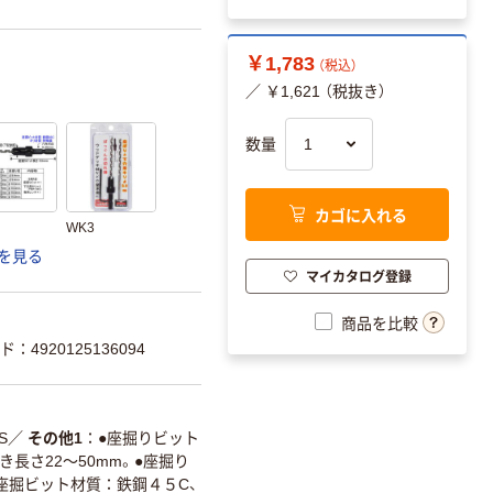
￥1,783
（税込）
／ ￥1,621 （税抜き）
数量
カゴに入れる
WK3
を見る
マイカタログ登録
商品を比較
：4920125136094
S
／
その他1
●座掘りビット
き長さ22～50mm。●座掘り
。●座掘ビット材質：鉄鋼４５C、