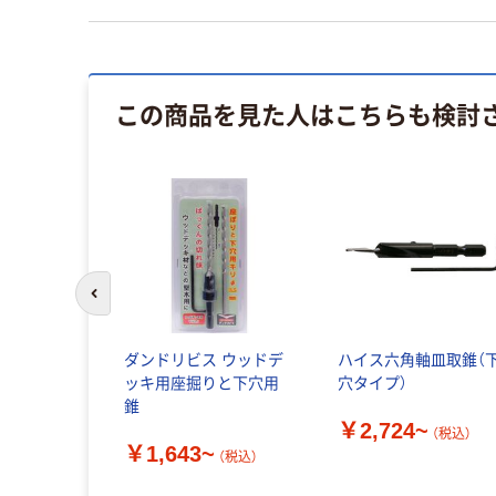
この商品を見た人はこちらも検討
前のスライドへ
ダンドリビス ウッドデ
ハイス六角軸皿取錐（
ッキ用座掘りと下穴用
穴タイプ）
錐
￥2,724~
（税込）
￥1,643~
（税込）