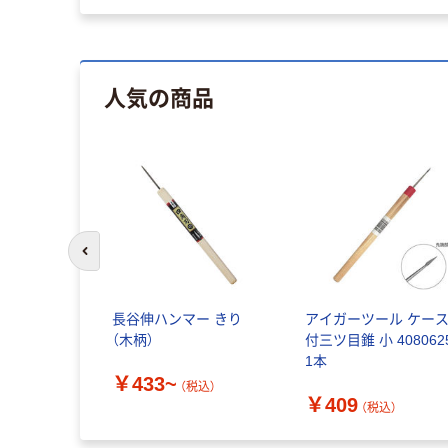
人気の商品
前のスライドへ
長谷伸ハンマー きり
アイガーツール ケー
（木柄）
付三ツ目錐 小 408062
1本
￥433~
（税込）
￥409
（税込）