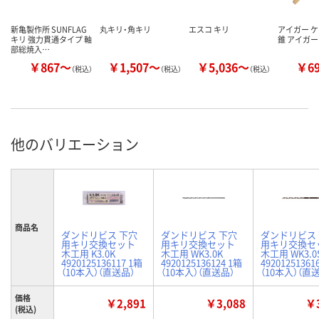
新亀製作所 SUNFLAG
丸キリ・角キリ
エスコ キリ
アイガー 
キリ 強力貫通タイプ 軸
錐 アイガ
部総焼入…
￥867～
￥1,507～
￥5,036～
￥6
（税込）
（税込）
（税込）
他のバリエーション
商品名
ダンドリビス 下穴
ダンドリビス 下穴
ダンドリビス
用キリ交換セット
用キリ交換セット
用キリ交換セ
木工用 K3.0K
木工用 WK3.0K
木工用 WK3.0
4920125136117 1箱
4920125136124 1箱
49201251361
（10本入）（直送品）
（10本入）（直送品）
（10本入）（直
価格
￥2,891
￥3,088
￥3
(税込)