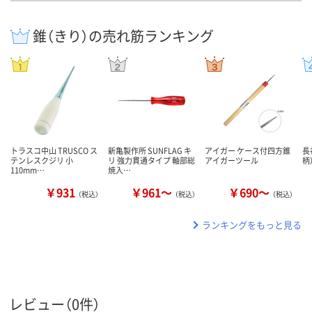
錐（きり）の売れ筋ランキング
トラスコ中山 TRUSCO ス
新亀製作所 SUNFLAG キ
アイガー ケース付四方錐
長
テンレスクジリ 小
リ 強力貫通タイプ 軸部総
アイガーツール
柄
110mm…
焼入…
￥931
￥961～
￥690～
（税込）
（税込）
（税込）
ランキングをもっと見る
レビュー（0件）