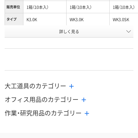
1箱（10本入）
1箱（10本入）
1箱（10本入）
販売単位
K3.0K
WK3.0K
WK3.0SK
タイプ
お申込番
詳しく見る
P245733
P245734
P245738
号
直送品
直送品
直送品
在庫
8月26日（水）まで
8月26日（水）まで
8月26日（水）
お届け日
数量
数量
数量
大工道具のカテゴリー
カゴへ
カゴへ
カ
オフィス用品のカテゴリー
作業・研究用品のカテゴリー