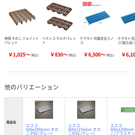
伸晃 すのこ ジョイント
ベストコ マルチパレッ
テラモト 抗菌安全スノ
テラモト 
パレット
ト
コ
コ（組立品） 
￥1,025～
￥830～
￥6,500～
￥6,1
（税込）
（税込）
（税込）
他のバリエーション
商品名
エスコ
エスコ
エスコ
600x1056mm すの
600x1156mm すの
600x1200m
こ(PVC/グレー)
こ(PVC/グレー)
こ(プラスチッ