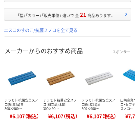
21
「幅」「カラー」「販売単位」 違いで 全
商品あります。
エスコのすのこ/抗菌スノコを全て見る
メーカーからのおすすめ商品
スポンサー
テラモト 抗菌安全スノ
テラモト 抗菌安全スノ
テラモト 抗菌安全スノ
山崎産業 
コ(組立品)青
コ(組立品)木調
コ(組立品)灰
コ・セフ
300×900…
300×90…
300×900…
スノコ…
¥6,107（税込）
¥6,107（税込）
¥6,107（税込）
¥7,