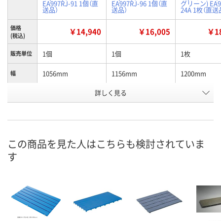
EA997RJ-91 1個（直
EA997RJ-96 1個（直
グリーン) EA9
送品）
送品）
24A 1枚（直送
価格
￥14,940
￥16,005
￥18
(税込)
1個
1個
1枚
販売単位
1056mm
1156mm
1200mm
幅
詳しく見る
グレー
グレー
グリーン
カラー
お申込番
K940765
K940766
P323301
号
わずか
わずか
わずか
在庫
この商品を見た人はこちらも検討されていま
す
8月24日（月）まで
8月24日（月）まで
8月24日（月）
お届け日
数量
数量
数量
カゴへ
カゴへ
カ