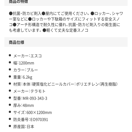
商品の特徴
●抗菌・防カビ剤入●屋内にてご使用ください。●ロッカー、シャワ
ー室などに●ロッカーや下駄箱のサイズにフィットする安全スノ
コ●アーチ形構造で耐久性に優れ、抗菌・防カビ剤入りの衛生面に
も考慮しています。●軽くて丈夫な定番スノコ
商品仕様
メーカー：エスコ
幅：1200mm
カラー：ブルー
重量：6.2kg
材質：本体：硬質塩化ビニールカバー：ポリエチレン（再生樹脂）
メーカー：テラモト
型番：MR-093-343-3
厚み：48mm
サイズ：600×1200mm
防炎番号：EO970391
原産国：日本