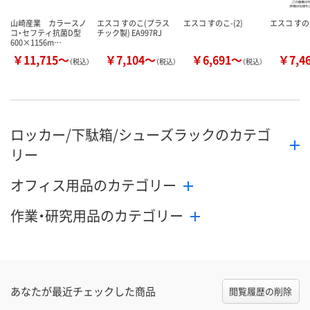
山崎産業 カラースノ
エスコ すのこ(プラス
エスコ すのこ-(2)
エスコ す
コ・セフティ抗菌D型
チック製) EA997RJ
600×1156m…
￥11,715～
￥7,104～
￥6,691～
￥7,4
（税込）
（税込）
（税込）
ロッカー/下駄箱/シューズラックのカテゴ
リー
オフィス用品のカテゴリー
作業・研究用品のカテゴリー
あなたが最近チェックした商品
閲覧履歴の削除