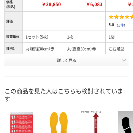
価格
￥28,850
￥6,083
￥1
(税込)
評価
5.0
（
1件
）
1セット（5枚）
1枚
1袋
販売単位
丸（直径30cm）赤
丸（直径30cm）赤
左右足型
種別1
お申込番
詳しく見る
HK26829
H973609
P391056
号
2点
あり
あり
在庫
8月9日（日）
8月9日（日）
8月9日（日）
お届け日
この商品を見た人はこちらも検討されていま
す
数量
数量
数量
カゴへ
カゴへ
カ