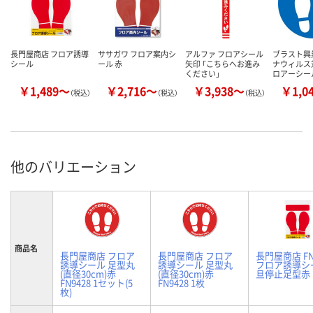
長門屋商店 フロア誘導
ササガワ フロア案内シ
アルファ フロアシール
ブラスト興
シール
ール 赤
矢印 「こちらへお進み
ナウィルス
ください」
ロアーシール
￥1,489～
￥2,716～
￥3,938～
￥1,0
（税込）
（税込）
（税込）
他のバリエーション
商品名
長門屋商店 フロア
長門屋商店 フロア
長門屋商店 FN
誘導シール 足型丸
誘導シール 足型丸
フロア誘導シ
(直径30cm)赤
(直径30cm)赤
旦停止足型赤
FN9428 1セット(5
FN9428 1枚
枚)