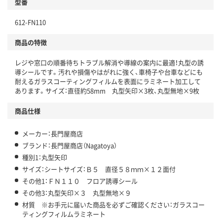
型番
612-FN110
商品の特徴
レジや窓口の順番待ちトラブル解消や導線の案内に最適！丸型の誘
導シールです。汚れや損傷やはがれに強く、車椅子や台車などにも
耐えるガラスコーティングフィルムを表面にラミネート加工して
あります。サイズ：直径約58mm 丸型矢印×3枚、丸型無地×9枚
商品仕様
メーカー：長門屋商店
ブランド：長門屋商店（Nagatoya）
種別1：丸型矢印
サイズ：シートサイズ：Ｂ５ 直径５８ｍｍ×１２面付
その他1：ＦＮ１１０ フロア誘導シール
その他3：丸型矢印×３ 丸型無地×９
材質 ※お手元に届いた商品を必ずご確認ください：ガラスコー
ティングフィルムラミネート