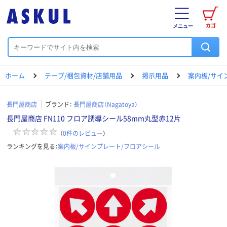
カゴ
メニュー
ホーム
テープ/梱包資材/店舗用品
掲示用品
案内板/サイ
長門屋商店
ブランド：
長門屋商店（Nagatoya）
長門屋商店 FN110 フロア誘導シール58mm丸型赤12片
（
0
件のレビュー
）
ランキングを見る：
案内板/サインプレート/フロアシール