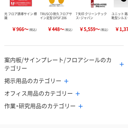
光 フロア誘導サイン 標
TRUSCO 耐久フロアサ
7 矢印 クリーンテック
ユニット 
識
イン足型 DFSF 206
ス・ジャパン
靴型シルエ
￥966～
￥448～
￥5,559～
￥1,3
（税込）
（税込）
（税込）
案内板/サインプレート/フロアシールのカ
テゴリー
掲示用品のカテゴリー
オフィス用品のカテゴリー
作業・研究用品のカテゴリー