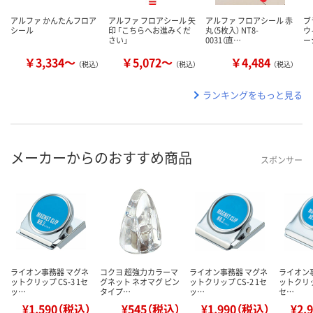
アルファ かんたんフロア
アルファ フロアシール 矢
アルファ フロアシール 赤
ブ
シール
印 「こちらへお進みくだ
丸（5枚入） NT8-
ウ
さい」
0031（直…
ー
￥3,334～
￥5,072～
￥4,484
（税込）
（税込）
（税込）
ランキングをもっと見る
メーカーからのおすすめ商品
スポンサー
ライオン事務器 マグネ
コクヨ 超強力カラーマ
ライオン事務器 マグネ
ライオン
ットクリップ CS-3 1セ
グネット ネオマグ ピン
ットクリップ CS-2 1セ
ットクリップ
ッ…
タイプ…
ッ…
セ…
¥1,590（税込）
¥545（税込）
¥1,990（税込）
¥2,