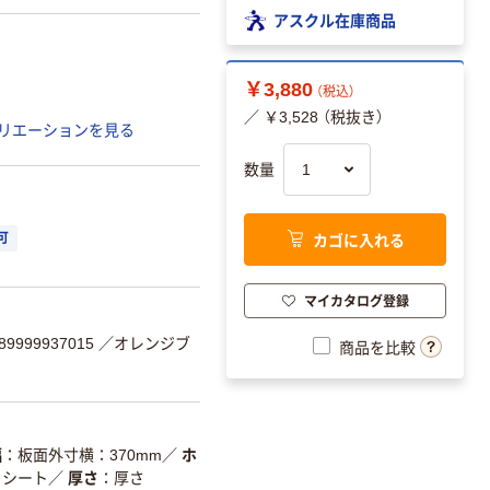
アスクル在庫商品
￥3,880
（税込）
／ ￥3,528 （税抜き）
リエーションを見る
数量
カゴに入れる
可
マイカタログ登録
9999937015
／オレンジブ
商品を比較
幅
板面外寸横：370mm
／
ホ
トシート
／
厚さ
厚さ