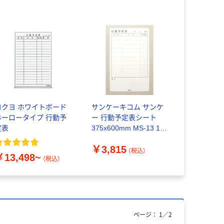
コクヨ ホワイトボード
サンケーキコム サンケ
ホーロータイプ 行動予
ー 行動予定表シート
定表
375x600mm MS-13 1枚
134-2614（直送品）
￥3,815
（税込）
￥13,498~
（税込）
ページ：
1
／
2