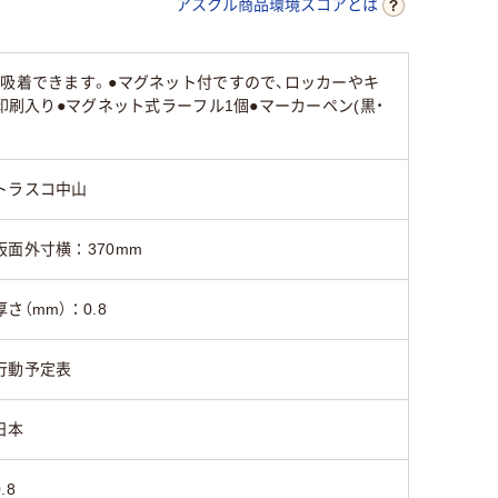
アスクル商品環境スコアとは
も吸着できます。●マグネット付ですので、ロッカーやキ
印刷入り●マグネット式ラーフル1個●マーカーペン(黒・
トラスコ中山
板面外寸横：370mm
厚さ（mm）：0.8
行動予定表
日本
.8