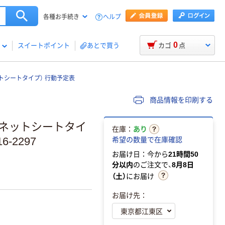
ヘルプ
各種お手続き
0
スイートポイント
あとで買う
カゴ
点
トシートタイプ） 行動予定表
商品情報を印刷する
グネットシートタイ
在庫：
あり
6-2297
希望の数量で在庫確認
お届け日：今から
21時間50
分以内
のご注文で、
8月8日
（土）
にお届け
お届け先：