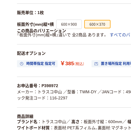
販売単位：1枚
600×900
600×370
板面外寸(mm)縦×横
この商品のバリエーション
「板面外寸(mm)縦×横」違いで 全2商品 あります。
すべてのバ
配送オプション
￥385
時間帯指定 指定可
置き場所指定 利用
（税込）
お申込番号：P398972
メーカー：トラスコ中山
／型番：TWM-DY
／JANコード：498
ック発注コード：116-2297
商品詳細
ブランド名
トラスコ中山
／
高さ
板面外寸縦：600mm
／
ワイトボード材質
表面材:PET系フィルム、裏面材:マグネッ