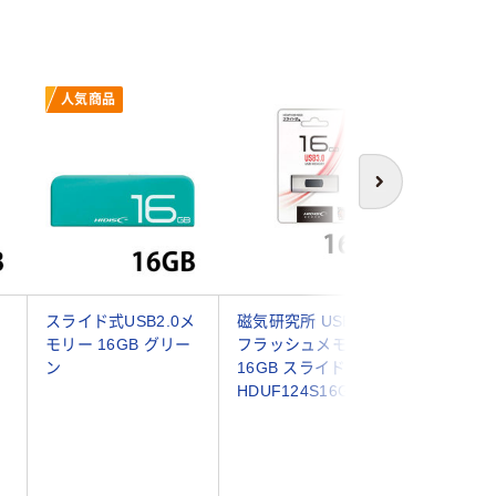
人気商品
次へ
Ｂ
スライド式USB2.0メ
磁気研究所 USB 3.0
TEAM 
モリー 16GB グリー
フラッシュメモリー
ド式US
ン
16GB スライド式
16GB TC
HDUF124S16G3 1個
1本