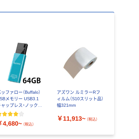
ッファロー（Buffalo）
アズワン ルミラーRフ
SBメモリー USB3.1
ィルム（S10スリット品）
キャップレス・ノック式
幅321mm
UF3-KSW64G 64GB
￥11,913~
（税込）
￥4,680~
（税込）