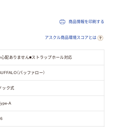
Type-A
Type-A
商品情報を印刷する
あり
なし
あり
アスクル商品環境スコアとは
の心配ありません■ストラップホール対応
BUFFALO（バッファロー）
ノック式
Type-A
16