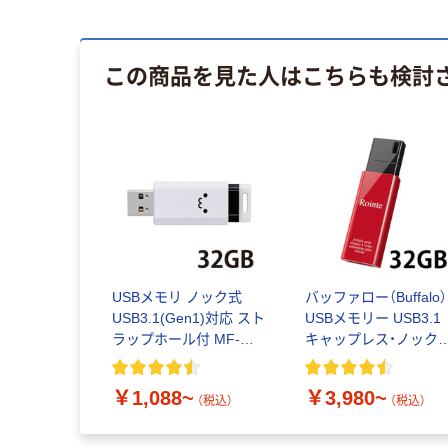
この商品を見た人はこちらも検討
USBメモリ ノック式
バッファロー（Buffalo）
USB3.1(Gen1)対応 スト
USBメモリー USB3.1
ラップホール付 MF-
キャップレス・ノック
PKU3シリーズ エレコム
RUF3-KSW32Gシリー
ズ
￥1,088~
￥3,980~
（税込）
（税込）