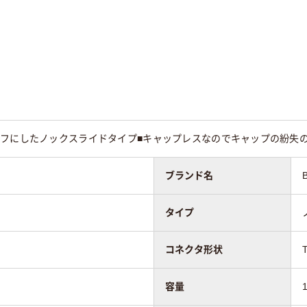
e-A
Type-A
Type-A
あり
あり
g
約10g
ーフにしたノックスライドタイプ■キャップレスなのでキャップの紛失
ブランド名
タイプ
コネクタ形状
容量