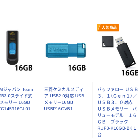
人気商品
AMジャパン Team
三菱ケミカルメディ
バッファロー ＵＳ
SB3.0スライド式
ア USB2.0対応 USB
３．１（Ｇｅｎ１）／
Bメモリー 16GB
メモリー16GB
ＵＳＢ３．０対応
TC145316GL01
USBP16GVB1
ＵＳＢメモリー バ
リューモデル １６
ＧＢ ブラック
RUF3-K16GB-BK 1
台