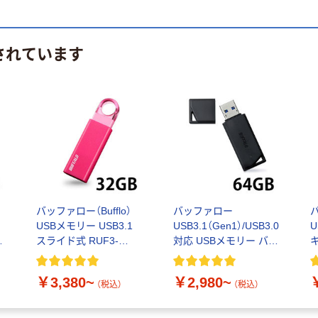
されています
バッファロー（Bufflo）
バッファロー
バ
USBメモリー USB3.1
USB3.1（Gen1）/USB3.0
U
式
スライド式 RUF3-
対応 USBメモリー バリ
KS32GAシリーズ 32GB
ューモデル 64GB
R
RUF3-K64GB
￥3,380~
￥2,980~
（税込）
（税込）