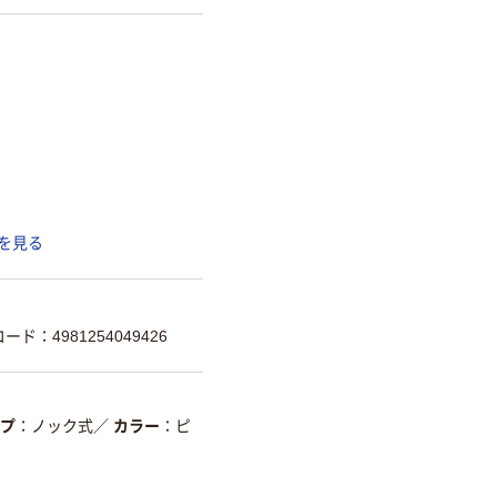
を見る
ード：4981254049426
プ
ノック式
／
カラー
ピ