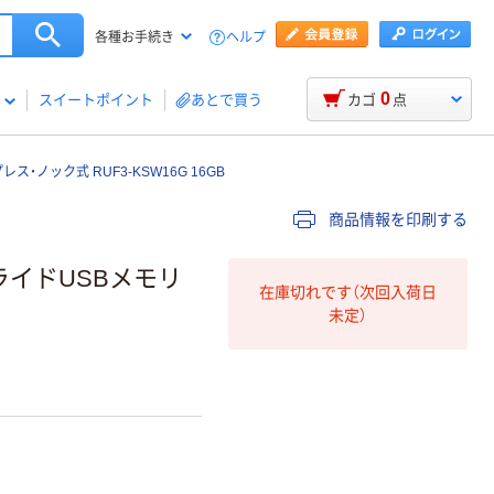
ヘルプ
各種お手続き
0
スイートポイント
あとで買う
カゴ
点
プレス・ノック式 RUF3-KSW16G 16GB
商品情報を印刷する
スライドUSBメモリ
在庫切れです（次回入荷日
未定）