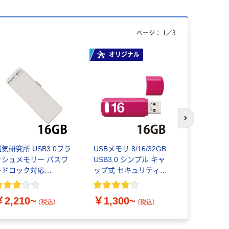
ページ：
1
／
3
オリジナル
次のスライド
気研究所 USB3.0フラ
USBメモリ 8/16/32GB
バッファロー（
ッシュメモリー パスワ
USB3.0 シンプル キャ
USBメモリー
ードロック対応
ップ式 セキュリティ機
スライド式 R
DUF127S
能対応 MF-ABPU3 エレ
シリーズ
コム
￥2,210~
￥1,300~
￥10,98
（税込）
（税込）