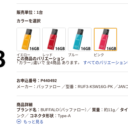
販売単位：1台
カラーを選択
イエロー
レッド
ブルー
ピンク
この商品のバリエーション
「カラー」違いで 全4商品 あります。
すべてのバリエーション
お申込番号：P440492
メーカー：バッファロー
／型番：RUF3-KSW16G-PK
／JANコ
商品詳細
ブランド名
BUFFALO（バッファロー）
／
質量
約11g
／
タイ
ンク
／
コネクタ形状
Type-A
もっと見る